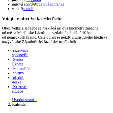
datová schránka
datová schránka
senioři
senioři
Vítejte v obci Velká Hleďsebe
Obec Velká Hleďsebe se rozkládá asi dva kilometry západně
od města Mariánské Lázně a je vzdálená přibližně 10 km
od německých hranic. Celá oblast se někdy z turistického hlediska
nazývá také Západočeský lázeňský trojúhelník.
rezervace
sportovišť
Senior
Expres
Formuláře
Svatby
úřední
deska
Krizové
situace
Úvodní stránka
Kalendář