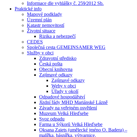
Informace dle vyhlášky č. 259⁄2012 Sb.
Praktické info
Mapové podklady
Územní plán
Katastr nemovitostí
Životní situace
Rizika a nebezpečí
CEDES
Společná cesta GEMEINSAMER WEG
Služby v obci
Zdravotní středisko
Česká pošta
Obecní knihovna
Zajímavé odkazy
Zajímavé odkazy
Weby v obci
Úřady v okolí
Odpadové hospodářství
Jízdní řády MHD Mariánské Lázně
Závady na veřejném osvětlení
Muzeum Velká Hleďsebe
Svoz odpadu
Farma u Sýkorů Velká Hleďsebe
Oksana Zaiets (umělecké jméno O. Badera) –
malířka, básnířka, výtvarnice.