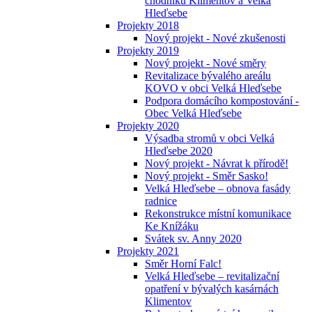
chodníků Klimentov a Velká
Hleďsebe
Projekty 2018
Nový projekt - Nové zkušenosti
Projekty 2019
Nový projekt - Nové směry
Revitalizace bývalého areálu
KOVO v obci Velká Hleďsebe
Podpora domácího kompostování -
Obec Velká Hleďsebe
Projekty 2020
Výsadba stromů v obci Velká
Hleďsebe 2020
Nový projekt - Návrat k přírodě!
Nový projekt - Směr Sasko!
Velká Hleďsebe – obnova fasády
radnice
Rekonstrukce místní komunikace
Ke Knížáku
Svátek sv. Anny 2020
Projekty 2021
Směr Horní Falc!
Velká Hleďsebe – revitalizační
opatření v bývalých kasárnách
Klimentov