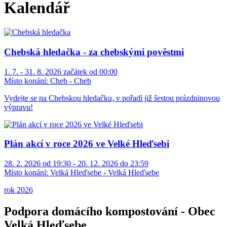
Kalendář
Chebská hledačka - za chebskými pověstmi
1. 7. - 31. 8. 2026 začátek od 00:00
Místo konání:
Cheb - Cheb
Vydejte se na Chebskou hledačku, v pořadí již šestou prázdninovou
výpravu!
Plán akcí v roce 2026 ve Velké Hleďsebi
28. 2. 2026 od 19:30 - 20. 12. 2026 do 23:59
Místo konání:
Velká Hleďsebe - Velká Hleďsebe
rok 2026
Podpora domácího kompostování - Obec
Velká Hleďsebe