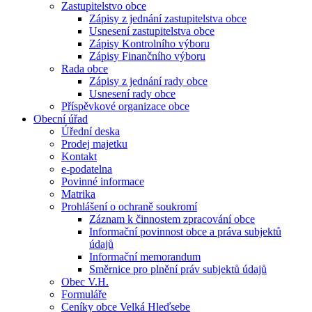
Zastupitelstvo obce
Zápisy z jednání zastupitelstva obce
Usnesení zastupitelstva obce
Zápisy Kontrolního výboru
Zápisy Finančního výboru
Rada obce
Zápisy z jednání rady obce
Usnesení rady obce
Příspěvkové organizace obce
Obecní úřad
Úřední deska
Prodej majetku
Kontakt
e-podatelna
Povinné informace
Matrika
Prohlášení o ochraně soukromí
Záznam k činnostem zpracování obce
Informační povinnost obce a práva subjektů
údajů
Informační memorandum
Směrnice pro plnění práv subjektů údajů
Obec V.H.
Formuláře
Ceníky obce Velká Hleďsebe