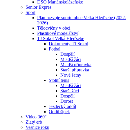
DSO Mariánskolázeňsko
Senior Expres
Sport
Plán rozvoje sportu obce Velká Hleďsebe (2022-
2026)
Tělocvičny v obci
Plastikové modelářství
TJ Sokol Velká Hleďsebe
Dokumenty TJ Sokol
Fotbal
Dospělí
Mladší žáci
Mladší přípravka
Starší přípravka
Nové šatny
Stolní tenis
Mladší žáci
Starší žáci
Dospělí
Dorost
Jezdecký oddíl
Oddíl šipek
Video 360°
Zlatý erb
Vesnice roku