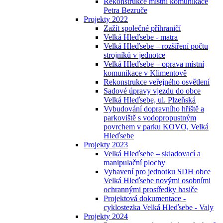
Rekonstrukce místní komunikace
Petra Bezruče
Projekty 2022
Zažít společné příhraničí
Velká Hleďsebe - matra
Velká Hleďsebe – rozšíření počtu
strojníků v jednotce
Velká Hleďsebe – oprava místní
komunikace v Klimentově
Rekonstrukce veřejného osvětlení
Sadové úpravy vjezdu do obce
Velká Hleďsebe, ul. Plzeňská
Vybudování dopravního hřiště a
parkoviště s vodopropustným
povrchem v parku KOVO, Velká
Hleďsebe
Projekty 2023
Velká Hleďsebe – skladovací a
manipulační plochy
Vybavení pro jednotku SDH obce
Velká Hleďsebe novými osobními
ochrannými prostředky hasiče
Projektová dokumentace -
cyklostezka Velká Hleďsebe - Valy
Projekty 2024