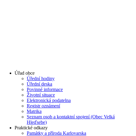
Úřad obce
Úřední hodiny
Úřední deska
Povinné informace
Životní situace
Elektronická podatelna
Registr oznámení
Matrika
Seznam osob a kontaktní spojení (Obec Velká
Hleďsebe)
Praktické odkazy
Památky a příroda Karlovarska