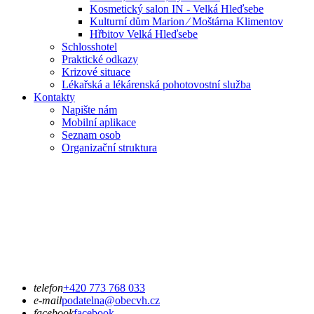
Kosmetický salon IN - Velká Hleďsebe
Kulturní dům Marion ⁄ Moštárna Klimentov
Hřbitov Velká Hleďsebe
Schlosshotel
Praktické odkazy
Krizové situace
Lékařská a lékárenská pohotovostní služba
Kontakty
Napište nám
Mobilní aplikace
Seznam osob
Organizační struktura
telefon
+420 773 768 033
e-mail
podatelna@obecvh.cz
facebook
facebook