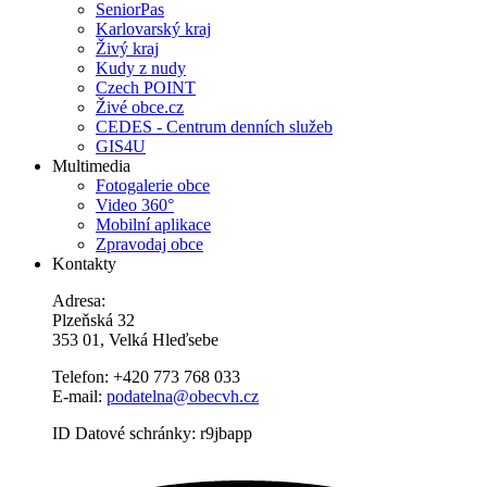
SeniorPas
Karlovarský kraj
Živý kraj
Kudy z nudy
Czech POINT
Živé obce.cz
CEDES - Centrum denních služeb
GIS4U
Multimedia
Fotogalerie obce
Video 360°
Mobilní aplikace
Zpravodaj obce
Kontakty
Adresa:
Plzeňská 32
353 01, Velká Hleďsebe
Telefon: +420 773 768 033
E-mail:
podatelna@obecvh.cz
ID Datové schránky: r9jbapp