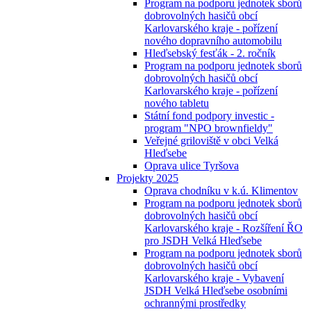
Program na podporu jednotek sborů
dobrovolných hasičů obcí
Karlovarského kraje - pořízení
nového dopravního automobilu
Hleďsebský fesťák - 2. ročník
Program na podporu jednotek sborů
dobrovolných hasičů obcí
Karlovarského kraje - pořízení
nového tabletu
Státní fond podpory investic -
program "NPO brownfieldy"
Veřejné griloviště v obci Velká
Hleďsebe
Oprava ulice Tyršova
Projekty 2025
Oprava chodníku v k.ú. Klimentov
Program na podporu jednotek sborů
dobrovolných hasičů obcí
Karlovarského kraje - Rozšíření ŘO
pro JSDH Velká Hleďsebe
Program na podporu jednotek sborů
dobrovolných hasičů obcí
Karlovarského kraje - Vybavení
JSDH Velká Hleďsebe osobními
ochrannými prostředky