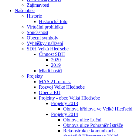
Zajímavosti
Naše obec
Historie
Historická foto
Virtuální prohlídka
Současnost
Obecní symboly
Vyhlášky ⁄ nařízení
SDH Velká Hleďsebe
Činnost SDH
2020
2019
Mladí hasiči
Projekty
MAS 21. o. p. s.
Rozvoj Velké Hleďsebe
Obec a EU
Projekty - obec Velká Hleďsebe
Projekty 2013
Obnova hřbitova ve Velké Hleďsebi
Projekty 2014
Obnova ulice Luční
Obnova ulice Pohraniční stráže
Rekonstrukce komunikací a