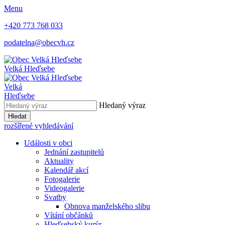
Menu
+420 773 768 033
podatelna@obecvh.cz
Velká Hleďsebe
Velká
Hleďsebe
Hledaný výraz
Hledat
rozšířené vyhledávání
Události v obci
Jednání zastupitelů
Aktuality
Kalendář akcí
Fotogalerie
Videogalerie
Svatby
Obnova manželského slibu
Vítání občánků
Hleďsebský kurýr