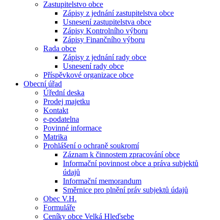
Zastupitelstvo obce
Zápisy z jednání zastupitelstva obce
Usnesení zastupitelstva obce
Zápisy Kontrolního výboru
Zápisy Finančního výboru
Rada obce
Zápisy z jednání rady obce
Usnesení rady obce
Příspěvkové organizace obce
Obecní úřad
Úřední deska
Prodej majetku
Kontakt
e-podatelna
Povinné informace
Matrika
Prohlášení o ochraně soukromí
Záznam k činnostem zpracování obce
Informační povinnost obce a práva subjektů
údajů
Informační memorandum
Směrnice pro plnění práv subjektů údajů
Obec V.H.
Formuláře
Ceníky obce Velká Hleďsebe