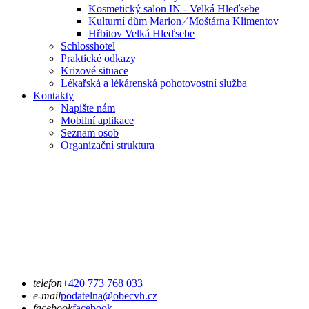
Kosmetický salon IN - Velká Hleďsebe
Kulturní dům Marion ⁄ Moštárna Klimentov
Hřbitov Velká Hleďsebe
Schlosshotel
Praktické odkazy
Krizové situace
Lékařská a lékárenská pohotovostní služba
Kontakty
Napište nám
Mobilní aplikace
Seznam osob
Organizační struktura
telefon
+420 773 768 033
e-mail
podatelna@obecvh.cz
facebook
facebook