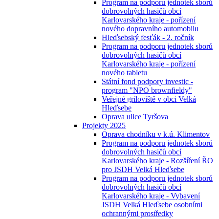
Program na podporu jednotek sborů
dobrovolných hasičů obcí
Karlovarského kraje - pořízení
nového dopravního automobilu
Hleďsebský fesťák - 2. ročník
Program na podporu jednotek sborů
dobrovolných hasičů obcí
Karlovarského kraje - pořízení
nového tabletu
Státní fond podpory investic -
program "NPO brownfieldy"
Veřejné griloviště v obci Velká
Hleďsebe
Oprava ulice Tyršova
Projekty 2025
Oprava chodníku v k.ú. Klimentov
Program na podporu jednotek sborů
dobrovolných hasičů obcí
Karlovarského kraje - Rozšíření ŘO
pro JSDH Velká Hleďsebe
Program na podporu jednotek sborů
dobrovolných hasičů obcí
Karlovarského kraje - Vybavení
JSDH Velká Hleďsebe osobními
ochrannými prostředky