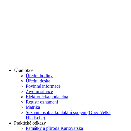
Úřad obce
Úřední hodiny
Úřední deska
Povinné informace
Životní situace
Elektronická podatelna
Registr oznámení
Matrika
Seznam osob a kontaktní spojení (Obec Velká
Hleďsebe)
Praktické odkazy
Památky a příroda Karlovarska