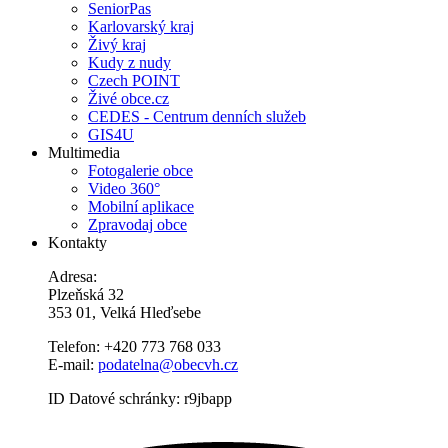
SeniorPas
Karlovarský kraj
Živý kraj
Kudy z nudy
Czech POINT
Živé obce.cz
CEDES - Centrum denních služeb
GIS4U
Multimedia
Fotogalerie obce
Video 360°
Mobilní aplikace
Zpravodaj obce
Kontakty
Adresa:
Plzeňská 32
353 01, Velká Hleďsebe
Telefon: +420 773 768 033
E-mail:
podatelna@obecvh.cz
ID Datové schránky: r9jbapp