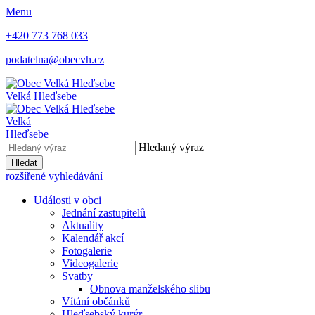
Menu
+420 773 768 033
podatelna@obecvh.cz
Velká Hleďsebe
Velká
Hleďsebe
Hledaný výraz
Hledat
rozšířené vyhledávání
Události v obci
Jednání zastupitelů
Aktuality
Kalendář akcí
Fotogalerie
Videogalerie
Svatby
Obnova manželského slibu
Vítání občánků
Hleďsebský kurýr