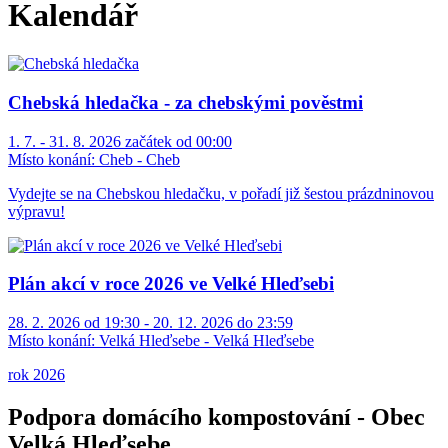
Kalendář
Chebská hledačka - za chebskými pověstmi
1. 7. - 31. 8. 2026 začátek od 00:00
Místo konání:
Cheb - Cheb
Vydejte se na Chebskou hledačku, v pořadí již šestou prázdninovou
výpravu!
Plán akcí v roce 2026 ve Velké Hleďsebi
28. 2. 2026 od 19:30 - 20. 12. 2026 do 23:59
Místo konání:
Velká Hleďsebe - Velká Hleďsebe
rok 2026
Podpora domácího kompostování - Obec
Velká Hleďsebe