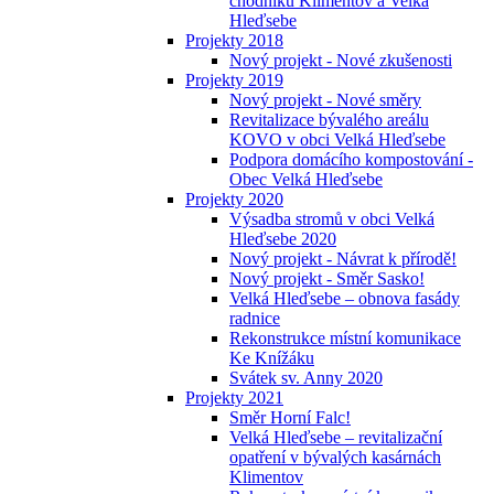
chodníků Klimentov a Velká
Hleďsebe
Projekty 2018
Nový projekt - Nové zkušenosti
Projekty 2019
Nový projekt - Nové směry
Revitalizace bývalého areálu
KOVO v obci Velká Hleďsebe
Podpora domácího kompostování -
Obec Velká Hleďsebe
Projekty 2020
Výsadba stromů v obci Velká
Hleďsebe 2020
Nový projekt - Návrat k přírodě!
Nový projekt - Směr Sasko!
Velká Hleďsebe – obnova fasády
radnice
Rekonstrukce místní komunikace
Ke Knížáku
Svátek sv. Anny 2020
Projekty 2021
Směr Horní Falc!
Velká Hleďsebe – revitalizační
opatření v bývalých kasárnách
Klimentov