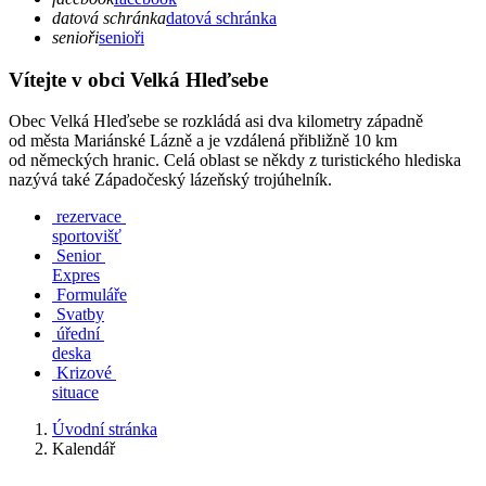
datová schránka
datová schránka
senioři
senioři
Vítejte v obci Velká Hleďsebe
Obec Velká Hleďsebe se rozkládá asi dva kilometry západně
od města Mariánské Lázně a je vzdálená přibližně 10 km
od německých hranic. Celá oblast se někdy z turistického hlediska
nazývá také Západočeský lázeňský trojúhelník.
rezervace
sportovišť
Senior
Expres
Formuláře
Svatby
úřední
deska
Krizové
situace
Úvodní stránka
Kalendář