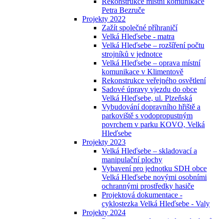
Rekonstrukce místní komunikace
Petra Bezruče
Projekty 2022
Zažít společné příhraničí
Velká Hleďsebe - matra
Velká Hleďsebe – rozšíření počtu
strojníků v jednotce
Velká Hleďsebe – oprava místní
komunikace v Klimentově
Rekonstrukce veřejného osvětlení
Sadové úpravy vjezdu do obce
Velká Hleďsebe, ul. Plzeňská
Vybudování dopravního hřiště a
parkoviště s vodopropustným
povrchem v parku KOVO, Velká
Hleďsebe
Projekty 2023
Velká Hleďsebe – skladovací a
manipulační plochy
Vybavení pro jednotku SDH obce
Velká Hleďsebe novými osobními
ochrannými prostředky hasiče
Projektová dokumentace -
cyklostezka Velká Hleďsebe - Valy
Projekty 2024