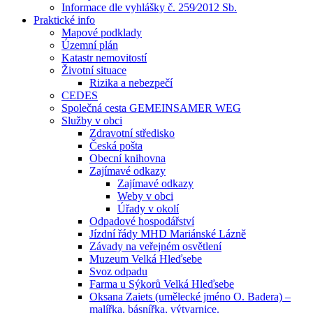
Informace dle vyhlášky č. 259⁄2012 Sb.
Praktické info
Mapové podklady
Územní plán
Katastr nemovitostí
Životní situace
Rizika a nebezpečí
CEDES
Společná cesta GEMEINSAMER WEG
Služby v obci
Zdravotní středisko
Česká pošta
Obecní knihovna
Zajímavé odkazy
Zajímavé odkazy
Weby v obci
Úřady v okolí
Odpadové hospodářství
Jízdní řády MHD Mariánské Lázně
Závady na veřejném osvětlení
Muzeum Velká Hleďsebe
Svoz odpadu
Farma u Sýkorů Velká Hleďsebe
Oksana Zaiets (umělecké jméno O. Badera) –
malířka, básnířka, výtvarnice.