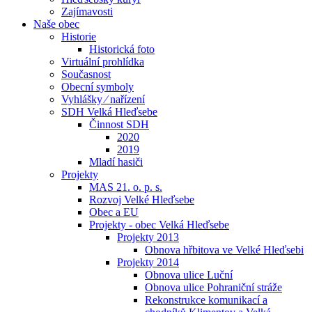
Zajímavosti
Naše obec
Historie
Historická foto
Virtuální prohlídka
Současnost
Obecní symboly
Vyhlášky ⁄ nařízení
SDH Velká Hleďsebe
Činnost SDH
2020
2019
Mladí hasiči
Projekty
MAS 21. o. p. s.
Rozvoj Velké Hleďsebe
Obec a EU
Projekty - obec Velká Hleďsebe
Projekty 2013
Obnova hřbitova ve Velké Hleďsebi
Projekty 2014
Obnova ulice Luční
Obnova ulice Pohraniční stráže
Rekonstrukce komunikací a