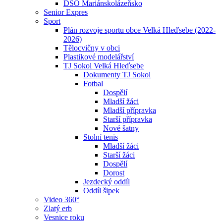
DSO Mariánskolázeňsko
Senior Expres
Sport
Plán rozvoje sportu obce Velká Hleďsebe (2022-
2026)
Tělocvičny v obci
Plastikové modelářství
TJ Sokol Velká Hleďsebe
Dokumenty TJ Sokol
Fotbal
Dospělí
Mladší žáci
Mladší přípravka
Starší přípravka
Nové šatny
Stolní tenis
Mladší žáci
Starší žáci
Dospělí
Dorost
Jezdecký oddíl
Oddíl šipek
Video 360°
Zlatý erb
Vesnice roku