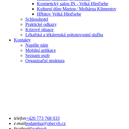
Kosmetický salon IN - Velká Hleďsebe
Kulturní dům Marion ⁄ Moštárna Klimentov
Hřbitov Velká Hleďsebe
Schlosshotel
Praktické odkazy
Krizové situace
Lékařská a lékárenská pohotovostní služba
Kontakty
Napište nám
Mobilní aplikace
Seznam osob
Organizační struktura
telefon
+420 773 768 033
e-mail
podatelna@obecvh.cz
facebook
facebook