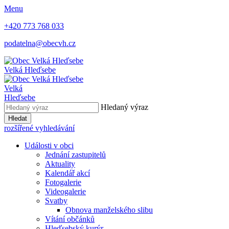
Menu
+420 773 768 033
podatelna@obecvh.cz
Velká Hleďsebe
Velká
Hleďsebe
Hledaný výraz
Hledat
rozšířené vyhledávání
Události v obci
Jednání zastupitelů
Aktuality
Kalendář akcí
Fotogalerie
Videogalerie
Svatby
Obnova manželského slibu
Vítání občánků
Hleďsebský kurýr