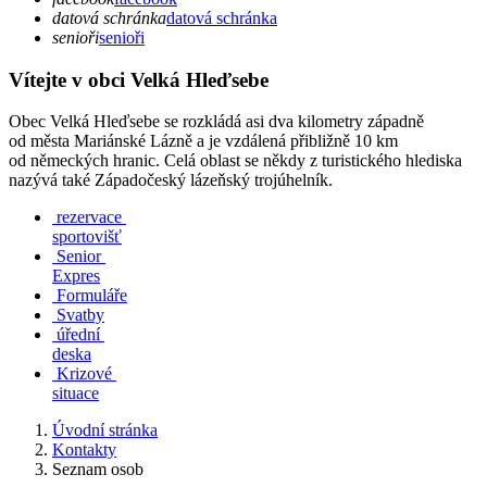
datová schránka
datová schránka
senioři
senioři
Vítejte v obci Velká Hleďsebe
Obec Velká Hleďsebe se rozkládá asi dva kilometry západně
od města Mariánské Lázně a je vzdálená přibližně 10 km
od německých hranic. Celá oblast se někdy z turistického hlediska
nazývá také Západočeský lázeňský trojúhelník.
rezervace
sportovišť
Senior
Expres
Formuláře
Svatby
úřední
deska
Krizové
situace
Úvodní stránka
Kontakty
Seznam osob