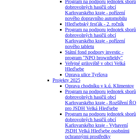
Program na podporu jednotek sborů
dobrovolných hasičů obcí
Karlovarského kraje - pořízení
nového dopravního automobilu
Hleďsebský fesťák - 2. ročník
Program na podporu jednotek sborů
dobrovolných hasičů obcí
Karlovarského kraje - pořízení
nového tabletu
Státní fond podpory investic -
program "NPO brownfieldy"
Veřejné griloviště v obci Velká
Hleďsebe
Oprava ulice Tyršova
Projekty 2025
Oprava chodníku v k.ú. Klimentov
Program na podporu jednotek sborů
dobrovolných hasičů obcí
Karlovarského kraje - Rozšíření ŘO
pro JSDH Velká Hleďsebe
Program na podporu jednotek sborů
dobrovolných hasičů obcí
Karlovarského kraje - Vybavení
JSDH Velká Hleďsebe osobními
ochrannými prostředky