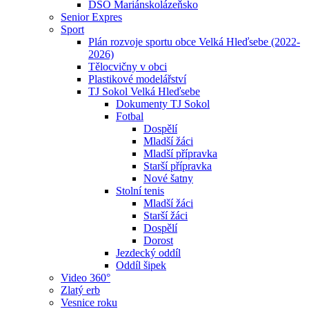
DSO Mariánskolázeňsko
Senior Expres
Sport
Plán rozvoje sportu obce Velká Hleďsebe (2022-
2026)
Tělocvičny v obci
Plastikové modelářství
TJ Sokol Velká Hleďsebe
Dokumenty TJ Sokol
Fotbal
Dospělí
Mladší žáci
Mladší přípravka
Starší přípravka
Nové šatny
Stolní tenis
Mladší žáci
Starší žáci
Dospělí
Dorost
Jezdecký oddíl
Oddíl šipek
Video 360°
Zlatý erb
Vesnice roku