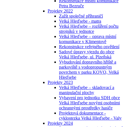
Rekonstrukce místní komunikace
Petra Bezruče
Projekty 2022
Zažít společné příhraničí
Velká Hleďsebe - matra
Velká Hleďsebe – rozšíření počtu
strojníků v jednotce
Velká Hleďsebe – oprava místní
komunikace v Klimentově
Rekonstrukce veřejného osvětlení
Sadové úpravy vjezdu do obce
Velká Hleďsebe, ul. Plzeňská
Vybudování dopravního hřiště a
parkoviště s vodopropustným
povrchem v parku KOVO, Velká
Hleďsebe
Projekty 2023
Velká Hleďsebe – skladovací a
manipulační plochy
Vybavení pro jednotku SDH obce
Velká Hleďsebe novými osobními
ochrannými prostředky hasiče
Projektová dokumentace -
cyklostezka Velká Hleďsebe - Valy
Projekty 2024