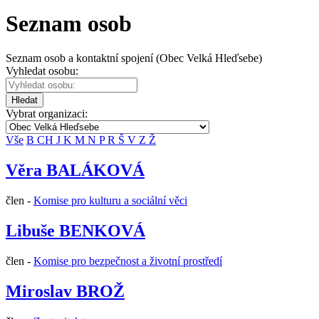
Seznam osob
Seznam osob a kontaktní spojení (Obec Velká Hleďsebe)
Vyhledat osobu:
Hledat
Vybrat organizaci:
Vše
B
CH
J
K
M
N
P
R
Š
V
Z
Ž
Věra BALÁKOVÁ
člen -
Komise pro kulturu a sociální věci
Libuše BENKOVÁ
člen -
Komise pro bezpečnost a životní prostředí
Miroslav BROŽ