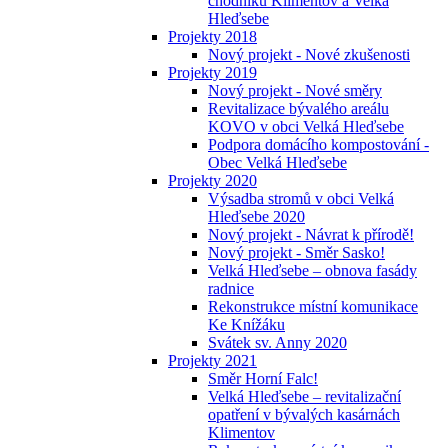
chodníků Klimentov a Velká
Hleďsebe
Projekty 2018
Nový projekt - Nové zkušenosti
Projekty 2019
Nový projekt - Nové směry
Revitalizace bývalého areálu
KOVO v obci Velká Hleďsebe
Podpora domácího kompostování -
Obec Velká Hleďsebe
Projekty 2020
Výsadba stromů v obci Velká
Hleďsebe 2020
Nový projekt - Návrat k přírodě!
Nový projekt - Směr Sasko!
Velká Hleďsebe – obnova fasády
radnice
Rekonstrukce místní komunikace
Ke Knížáku
Svátek sv. Anny 2020
Projekty 2021
Směr Horní Falc!
Velká Hleďsebe – revitalizační
opatření v bývalých kasárnách
Klimentov