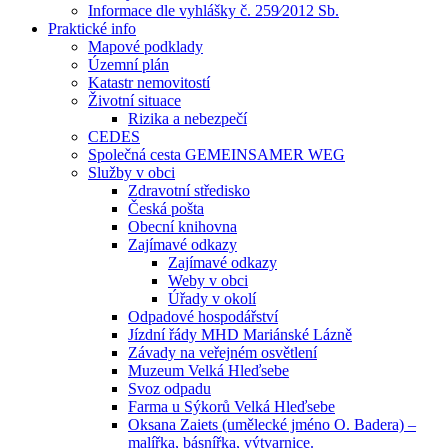
Informace dle vyhlášky č. 259⁄2012 Sb.
Praktické info
Mapové podklady
Územní plán
Katastr nemovitostí
Životní situace
Rizika a nebezpečí
CEDES
Společná cesta GEMEINSAMER WEG
Služby v obci
Zdravotní středisko
Česká pošta
Obecní knihovna
Zajímavé odkazy
Zajímavé odkazy
Weby v obci
Úřady v okolí
Odpadové hospodářství
Jízdní řády MHD Mariánské Lázně
Závady na veřejném osvětlení
Muzeum Velká Hleďsebe
Svoz odpadu
Farma u Sýkorů Velká Hleďsebe
Oksana Zaiets (umělecké jméno O. Badera) –
malířka, básnířka, výtvarnice.