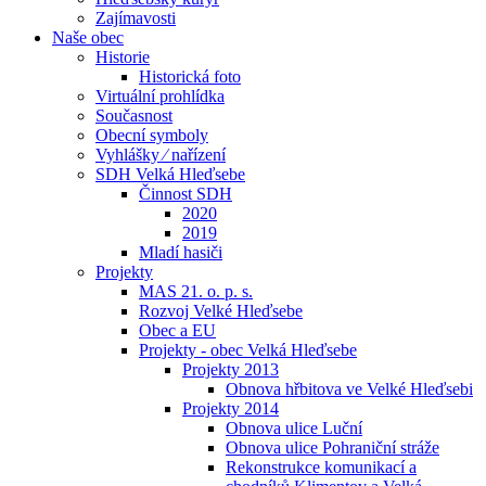
Zajímavosti
Naše obec
Historie
Historická foto
Virtuální prohlídka
Současnost
Obecní symboly
Vyhlášky ⁄ nařízení
SDH Velká Hleďsebe
Činnost SDH
2020
2019
Mladí hasiči
Projekty
MAS 21. o. p. s.
Rozvoj Velké Hleďsebe
Obec a EU
Projekty - obec Velká Hleďsebe
Projekty 2013
Obnova hřbitova ve Velké Hleďsebi
Projekty 2014
Obnova ulice Luční
Obnova ulice Pohraniční stráže
Rekonstrukce komunikací a