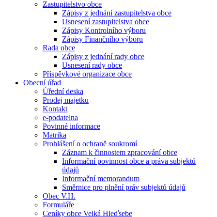
Zastupitelstvo obce
Zápisy z jednání zastupitelstva obce
Usnesení zastupitelstva obce
Zápisy Kontrolního výboru
Zápisy Finančního výboru
Rada obce
Zápisy z jednání rady obce
Usnesení rady obce
Příspěvkové organizace obce
Obecní úřad
Úřední deska
Prodej majetku
Kontakt
e-podatelna
Povinné informace
Matrika
Prohlášení o ochraně soukromí
Záznam k činnostem zpracování obce
Informační povinnost obce a práva subjektů
údajů
Informační memorandum
Směrnice pro plnění práv subjektů údajů
Obec V.H.
Formuláře
Ceníky obce Velká Hleďsebe