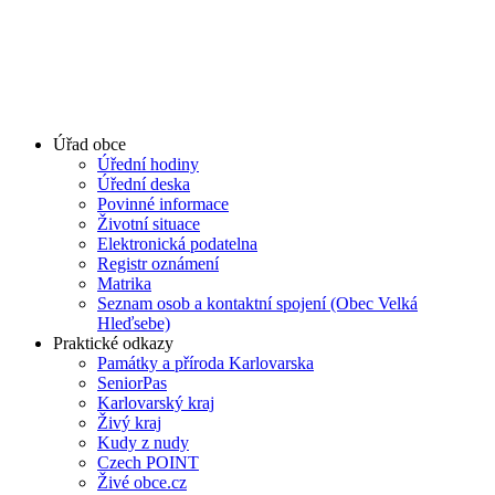
Úřad obce
Úřední hodiny
Úřední deska
Povinné informace
Životní situace
Elektronická podatelna
Registr oznámení
Matrika
Seznam osob a kontaktní spojení (Obec Velká
Hleďsebe)
Praktické odkazy
Památky a příroda Karlovarska
SeniorPas
Karlovarský kraj
Živý kraj
Kudy z nudy
Czech POINT
Živé obce.cz