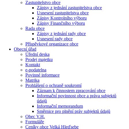
Zastupitelstvo obce
Zápisy z jednání zastupitelstva obce
Usnesení zastupitelstva obce
Zápisy Kontrolního výboru
Zápisy Finančního výboru
Rada obce
Zápisy z jednání rady obce
Usnesení rady obce
Příspěvkové organizace obce
Obecní úřad
Úřední deska
Prodej majetku
Kontakt
e-podatelna
Povinné informace
Matrika
Prohlášení o ochraně soukromí
Záznam k činnostem zpracování obce
Informační povinnost obce a práva subjektů
údajů
Informační memorandum
Směrnice pro plnění práv subjektů údajů
Obec V.H.
Formuláře
Ceníky obce Velká Hleďsebe