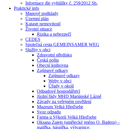
Informace dle vyhlášky č. 259⁄2012 Sb.
Praktické info
Mapové podklady
Územní plán
Katastr nemovitostí
Životní situace
Rizika a nebezpečí
CEDES
Společná cesta GEMEINSAMER WEG
Služby v obci
Zdravotní středisko
Česká pošta
Obecní knihovna
Zajímavé odkazy
Zajímavé odkazy
Weby v obci
Úřady v okolí
Odpadové hospodářství
Jízdní řády MHD Mariánské Lázně
Závady na veřejném osvětlení
Muzeum Velká Hleďsebe
Svoz odpadu
Farma u Sýkorů Velká Hleďsebe
Oksana Zaiets (umělecké jméno O. Badera) –
malířka, básnířka, výtvarnice.