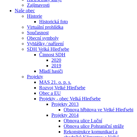
Zajímavosti
Naše obec
Historie
Historická foto
Virtuální prohlídka
Současnost
Obecní symboly
Vyhlášky ⁄ nařízení
SDH Velká Hleďsebe
Činnost SDH
2020
2019
Mladí hasiči
Projekty
MAS 21. o. p. s.
Rozvoj Velké Hleďsebe
Obec a EU
Projekty - obec Velká Hleďsebe
Projekty 2013
Obnova hřbitova ve Velké Hleďsebi
Projekty 2014
Obnova ulice Luční
Obnova ulice Pohraniční stráže
Rekonstrukce komunikací a