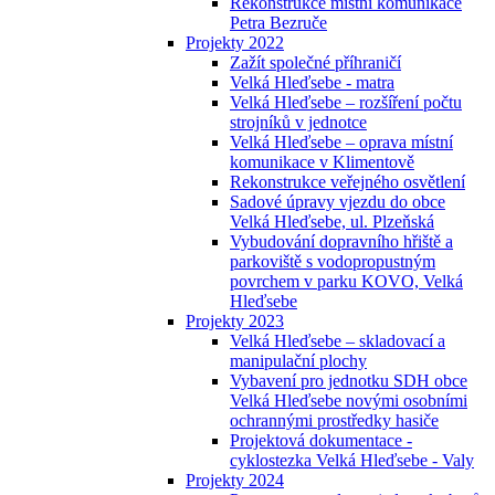
Rekonstrukce místní komunikace
Petra Bezruče
Projekty 2022
Zažít společné příhraničí
Velká Hleďsebe - matra
Velká Hleďsebe – rozšíření počtu
strojníků v jednotce
Velká Hleďsebe – oprava místní
komunikace v Klimentově
Rekonstrukce veřejného osvětlení
Sadové úpravy vjezdu do obce
Velká Hleďsebe, ul. Plzeňská
Vybudování dopravního hřiště a
parkoviště s vodopropustným
povrchem v parku KOVO, Velká
Hleďsebe
Projekty 2023
Velká Hleďsebe – skladovací a
manipulační plochy
Vybavení pro jednotku SDH obce
Velká Hleďsebe novými osobními
ochrannými prostředky hasiče
Projektová dokumentace -
cyklostezka Velká Hleďsebe - Valy
Projekty 2024