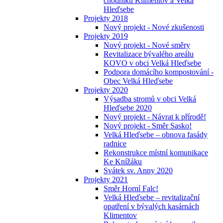
chodníků Klimentov a Velká
Hleďsebe
Projekty 2018
Nový projekt - Nové zkušenosti
Projekty 2019
Nový projekt - Nové směry
Revitalizace bývalého areálu
KOVO v obci Velká Hleďsebe
Podpora domácího kompostování -
Obec Velká Hleďsebe
Projekty 2020
Výsadba stromů v obci Velká
Hleďsebe 2020
Nový projekt - Návrat k přírodě!
Nový projekt - Směr Sasko!
Velká Hleďsebe – obnova fasády
radnice
Rekonstrukce místní komunikace
Ke Knížáku
Svátek sv. Anny 2020
Projekty 2021
Směr Horní Falc!
Velká Hleďsebe – revitalizační
opatření v bývalých kasárnách
Klimentov