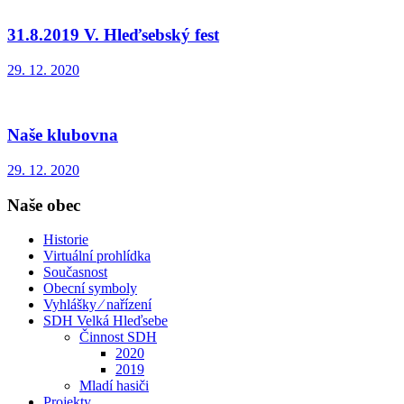
31.8.2019 V. Hleďsebský fest
29. 12. 2020
Naše klubovna
29. 12. 2020
Naše obec
Historie
Virtuální prohlídka
Současnost
Obecní symboly
Vyhlášky ⁄ nařízení
SDH Velká Hleďsebe
Činnost SDH
2020
2019
Mladí hasiči
Projekty