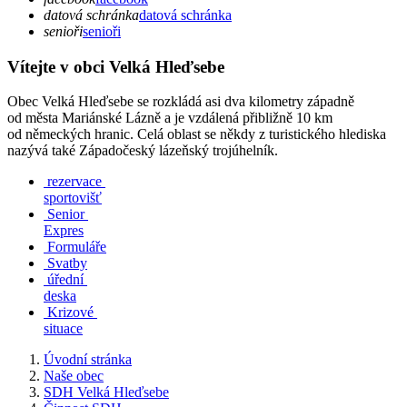
datová schránka
datová schránka
senioři
senioři
Vítejte v obci Velká Hleďsebe
Obec Velká Hleďsebe se rozkládá asi dva kilometry západně
od města Mariánské Lázně a je vzdálená přibližně 10 km
od německých hranic. Celá oblast se někdy z turistického hlediska
nazývá také Západočeský lázeňský trojúhelník.
rezervace
sportovišť
Senior
Expres
Formuláře
Svatby
úřední
deska
Krizové
situace
Úvodní stránka
Naše obec
SDH Velká Hleďsebe