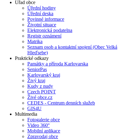
Úřad obce
Úřední hodiny
Úřední deska
Povinné informace
Životní situace
Elektronická podatelna
Registr oznámení
Matrika
Seznam osob a kontaktní spojení (Obec Velká
Hleďsebe)
Praktické odkazy
Památky a příroda Karlovarska
SeniorPas
Karlovarský kraj
Živý kraj
Kudy z nudy
Czech POINT
Živé obce.cz
CEDES - Centrum denních služeb
GIS4U
Multimedia
Fotogalerie obce
Video 360°
Mobilní aplikace
Zpravodaj obce