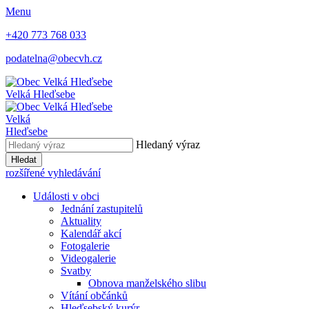
Menu
+420 773 768 033
podatelna@obecvh.cz
Velká Hleďsebe
Velká
Hleďsebe
Hledaný výraz
Hledat
rozšířené vyhledávání
Události v obci
Jednání zastupitelů
Aktuality
Kalendář akcí
Fotogalerie
Videogalerie
Svatby
Obnova manželského slibu
Vítání občánků
Hleďsebský kurýr