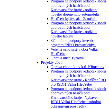
Program na podporu jednotek sborů
dobrovolných hasičů obcí
Karlovarského kraje - pořízení
nového dopravního automobilu
Hleďsebský fesťák - 2. ročník
Program na podporu jednotek sborů
dobrovolných hasičů obcí
Karlovarského kraje - pořízení
nového tabletu
Státní fond podpory investic -
program "NPO brownfieldy"
Veřejné griloviště v obci Velká
Hleďsebe
Oprava ulice Tyršova
Projekty 2025
Oprava chodníku v k.ú. Klimentov
Program na podporu jednotek sborů
dobrovolných hasičů obcí
Karlovarského kraje - Rozšíření ŘO
pro JSDH Velká Hleďsebe
Program na podporu jednotek sborů
dobrovolných hasičů obcí
Karlovarského kraje - Vybavení
JSDH Velká Hleďsebe osobními
ochrannými prostředky