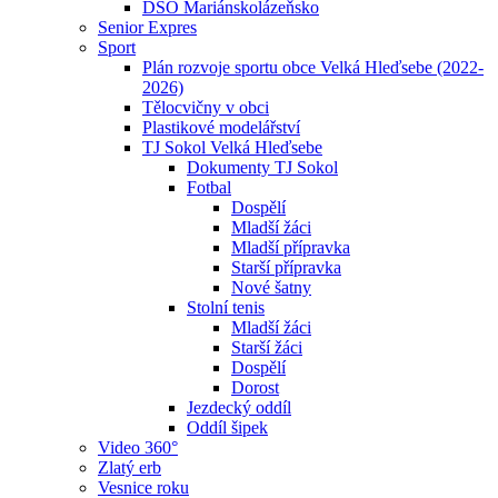
DSO Mariánskolázeňsko
Senior Expres
Sport
Plán rozvoje sportu obce Velká Hleďsebe (2022-
2026)
Tělocvičny v obci
Plastikové modelářství
TJ Sokol Velká Hleďsebe
Dokumenty TJ Sokol
Fotbal
Dospělí
Mladší žáci
Mladší přípravka
Starší přípravka
Nové šatny
Stolní tenis
Mladší žáci
Starší žáci
Dospělí
Dorost
Jezdecký oddíl
Oddíl šipek
Video 360°
Zlatý erb
Vesnice roku