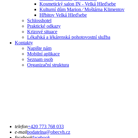
Kosmetický salon IN - Velká Hleďsebe
Kulturní dům Marion ⁄ Moštárna Klimentov
Hřbitov Velká Hleďsebe
Schlosshotel
Praktické odkazy
Krizové situace
Lékařská a lékárenská pohotovostní služba
Kontakty
Napište nám
Mobilní aplikace
Seznam osob
Organizační struktura
telefon
+420 773 768 033
e-mail
podatelna@obecvh.cz
facebook
facebook