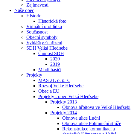
Zajímavosti
Naše obec
Historie
Historická foto
Virtuální prohlídka
Současnost
Obecní symboly
Vyhlášky ⁄ nařízení
SDH Velká Hleďsebe
Činnost SDH
2020
2019
Mladí hasiči
Projekty
MAS 21. o. p. s.
Rozvoj Velké Hleďsebe
Obec a EU
Projekty - obec Velká Hleďsebe
Projekty 2013
Obnova hřbitova ve Velké Hleďsebi
Projekty 2014
Obnova ulice Luční
Obnova ulice Pohraniční stráže
Rekonstrukce komunikací a