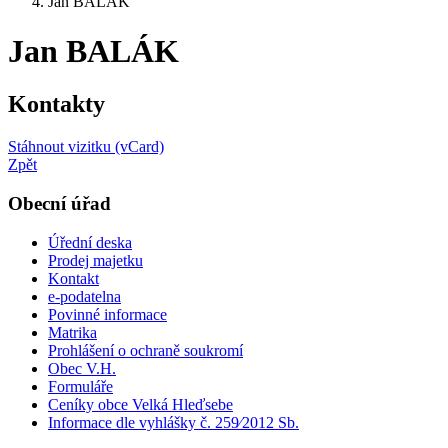
Jan BALÁK
Jan BALÁK
Kontakty
Stáhnout vizitku (vCard)
Zpět
Obecní úřad
Úřední deska
Prodej majetku
Kontakt
e-podatelna
Povinné informace
Matrika
Prohlášení o ochraně soukromí
Obec V.H.
Formuláře
Ceníky obce Velká Hleďsebe
Informace dle vyhlášky č. 259⁄2012 Sb.