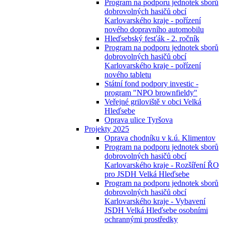
Program na podporu jednotek sborů
dobrovolných hasičů obcí
Karlovarského kraje - pořízení
nového dopravního automobilu
Hleďsebský fesťák - 2. ročník
Program na podporu jednotek sborů
dobrovolných hasičů obcí
Karlovarského kraje - pořízení
nového tabletu
Státní fond podpory investic -
program "NPO brownfieldy"
Veřejné griloviště v obci Velká
Hleďsebe
Oprava ulice Tyršova
Projekty 2025
Oprava chodníku v k.ú. Klimentov
Program na podporu jednotek sborů
dobrovolných hasičů obcí
Karlovarského kraje - Rozšíření ŘO
pro JSDH Velká Hleďsebe
Program na podporu jednotek sborů
dobrovolných hasičů obcí
Karlovarského kraje - Vybavení
JSDH Velká Hleďsebe osobními
ochrannými prostředky