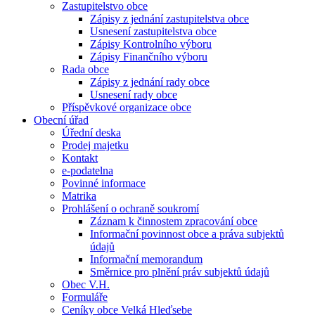
Zastupitelstvo obce
Zápisy z jednání zastupitelstva obce
Usnesení zastupitelstva obce
Zápisy Kontrolního výboru
Zápisy Finančního výboru
Rada obce
Zápisy z jednání rady obce
Usnesení rady obce
Příspěvkové organizace obce
Obecní úřad
Úřední deska
Prodej majetku
Kontakt
e-podatelna
Povinné informace
Matrika
Prohlášení o ochraně soukromí
Záznam k činnostem zpracování obce
Informační povinnost obce a práva subjektů
údajů
Informační memorandum
Směrnice pro plnění práv subjektů údajů
Obec V.H.
Formuláře
Ceníky obce Velká Hleďsebe