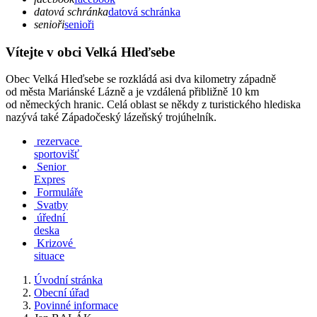
datová schránka
datová schránka
senioři
senioři
Vítejte v obci Velká Hleďsebe
Obec Velká Hleďsebe se rozkládá asi dva kilometry západně
od města Mariánské Lázně a je vzdálená přibližně 10 km
od německých hranic. Celá oblast se někdy z turistického hlediska
nazývá také Západočeský lázeňský trojúhelník.
rezervace
sportovišť
Senior
Expres
Formuláře
Svatby
úřední
deska
Krizové
situace
Úvodní stránka
Obecní úřad
Povinné informace