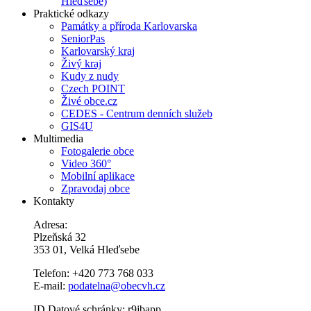
Hleďsebe)
Praktické odkazy
Památky a příroda Karlovarska
SeniorPas
Karlovarský kraj
Živý kraj
Kudy z nudy
Czech POINT
Živé obce.cz
CEDES - Centrum denních služeb
GIS4U
Multimedia
Fotogalerie obce
Video 360°
Mobilní aplikace
Zpravodaj obce
Kontakty
Adresa:
Plzeňská 32
353 01, Velká Hleďsebe
Telefon: +420 773 768 033
E-mail:
podatelna@obecvh.cz
ID Datové schránky: r9jbapp