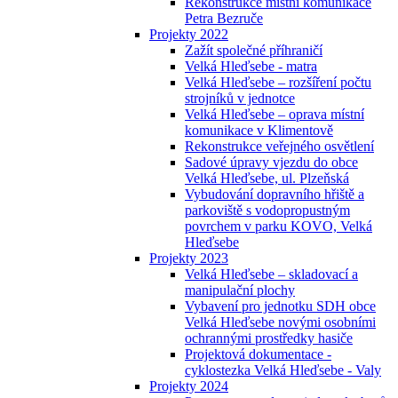
Rekonstrukce místní komunikace
Petra Bezruče
Projekty 2022
Zažít společné příhraničí
Velká Hleďsebe - matra
Velká Hleďsebe – rozšíření počtu
strojníků v jednotce
Velká Hleďsebe – oprava místní
komunikace v Klimentově
Rekonstrukce veřejného osvětlení
Sadové úpravy vjezdu do obce
Velká Hleďsebe, ul. Plzeňská
Vybudování dopravního hřiště a
parkoviště s vodopropustným
povrchem v parku KOVO, Velká
Hleďsebe
Projekty 2023
Velká Hleďsebe – skladovací a
manipulační plochy
Vybavení pro jednotku SDH obce
Velká Hleďsebe novými osobními
ochrannými prostředky hasiče
Projektová dokumentace -
cyklostezka Velká Hleďsebe - Valy
Projekty 2024