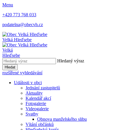
Menu
+420 773 768 033
podatelna@obecvh.cz
Velká Hleďsebe
Velká
Hleďsebe
Hledaný výraz
Hledat
rozšířené vyhledávání
Události v obci
Jednání zastupitelů
Aktuality
Kalendář akcí
Fotogalerie
Videogalerie
Svatby
Obnova manželského slibu
Vítání občánků
Hleďsebský kurýr