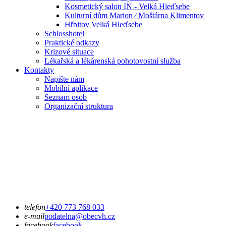
Kosmetický salon IN - Velká Hleďsebe
Kulturní dům Marion ⁄ Moštárna Klimentov
Hřbitov Velká Hleďsebe
Schlosshotel
Praktické odkazy
Krizové situace
Lékařská a lékárenská pohotovostní služba
Kontakty
Napište nám
Mobilní aplikace
Seznam osob
Organizační struktura
telefon
+420 773 768 033
e-mail
podatelna@obecvh.cz
facebook
facebook