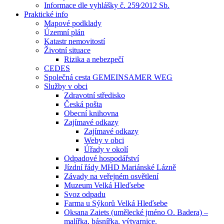
Informace dle vyhlášky č. 259⁄2012 Sb.
Praktické info
Mapové podklady
Územní plán
Katastr nemovitostí
Životní situace
Rizika a nebezpečí
CEDES
Společná cesta GEMEINSAMER WEG
Služby v obci
Zdravotní středisko
Česká pošta
Obecní knihovna
Zajímavé odkazy
Zajímavé odkazy
Weby v obci
Úřady v okolí
Odpadové hospodářství
Jízdní řády MHD Mariánské Lázně
Závady na veřejném osvětlení
Muzeum Velká Hleďsebe
Svoz odpadu
Farma u Sýkorů Velká Hleďsebe
Oksana Zaiets (umělecké jméno O. Badera) –
malířka, básnířka, výtvarnice.