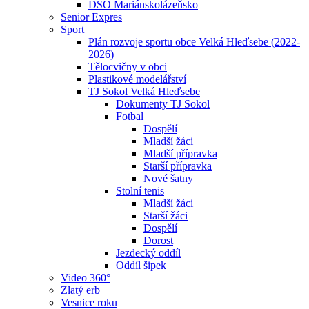
DSO Mariánskolázeňsko
Senior Expres
Sport
Plán rozvoje sportu obce Velká Hleďsebe (2022-
2026)
Tělocvičny v obci
Plastikové modelářství
TJ Sokol Velká Hleďsebe
Dokumenty TJ Sokol
Fotbal
Dospělí
Mladší žáci
Mladší přípravka
Starší přípravka
Nové šatny
Stolní tenis
Mladší žáci
Starší žáci
Dospělí
Dorost
Jezdecký oddíl
Oddíl šipek
Video 360°
Zlatý erb
Vesnice roku