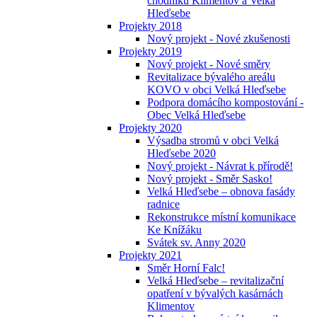
chodníků Klimentov a Velká
Hleďsebe
Projekty 2018
Nový projekt - Nové zkušenosti
Projekty 2019
Nový projekt - Nové směry
Revitalizace bývalého areálu
KOVO v obci Velká Hleďsebe
Podpora domácího kompostování -
Obec Velká Hleďsebe
Projekty 2020
Výsadba stromů v obci Velká
Hleďsebe 2020
Nový projekt - Návrat k přírodě!
Nový projekt - Směr Sasko!
Velká Hleďsebe – obnova fasády
radnice
Rekonstrukce místní komunikace
Ke Knížáku
Svátek sv. Anny 2020
Projekty 2021
Směr Horní Falc!
Velká Hleďsebe – revitalizační
opatření v bývalých kasárnách
Klimentov