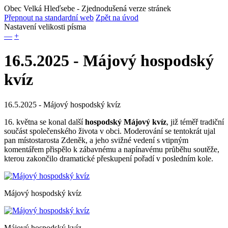
Obec Velká Hleďsebe
- Zjednodušená verze stránek
Přepnout na standardní web
Zpět na úvod
Nastavení velikosti písma
—
+
16.5.2025 - Májový hospodský
kvíz
16.5.2025 - Májový hospodský kvíz
16. května se konal další
hospodský Májový kvíz
, již téměř tradiční
součást společenského života v obci. Moderování se tentokrát ujal
pan místostarosta Zdeněk, a jeho svižné vedení s vtipným
komentářem přispělo k zábavnému a napínavému průběhu soutěže,
kterou zakončilo dramatické přeskupení pořadí v posledním kole.
Májový hospodský kvíz
Májový hospodský kvíz