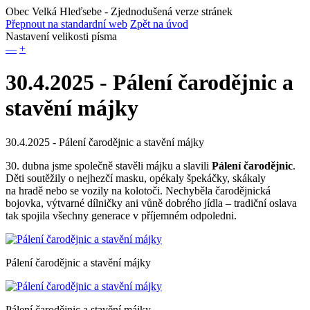
Obec Velká Hleďsebe
- Zjednodušená verze stránek
Přepnout na standardní web
Zpět na úvod
Nastavení velikosti písma
—
+
30.4.2025 - Pálení čarodějnic a
stavění májky
30.4.2025 - Pálení čarodějnic a stavění májky
30. dubna jsme společně stavěli májku a slavili
Pálení čarodějnic
.
Děti soutěžily o nejhezčí masku, opékaly špekáčky, skákaly
na hradě nebo se vozily na kolotoči. Nechyběla čarodějnická
bojovka, výtvarné dílničky ani vůně dobrého jídla – tradiční oslava
tak spojila všechny generace v příjemném odpoledni.
Pálení čarodějnic a stavění májky
Pálení čarodějnic a stavění májky