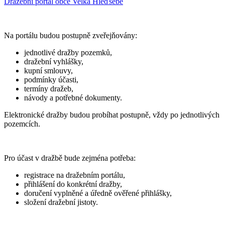
Dražební portál obce Velká Hleďsebe
Na portálu budou postupně zveřejňovány:
jednotlivé dražby pozemků,
dražební vyhlášky,
kupní smlouvy,
podmínky účasti,
termíny dražeb,
návody a potřebné dokumenty.
Elektronické dražby budou probíhat postupně, vždy po jednotlivých
pozemcích.
Pro účast v dražbě bude zejména potřeba:
registrace na dražebním portálu,
přihlášení do konkrétní dražby,
doručení vyplněné a úředně ověřené přihlášky,
složení dražební jistoty.