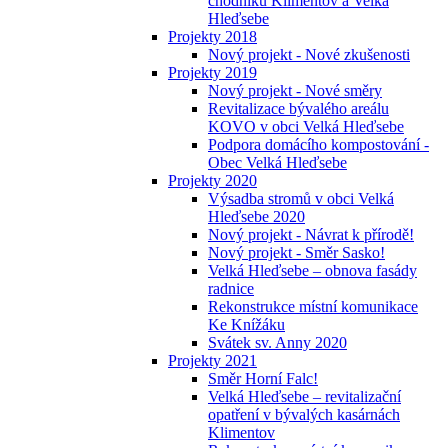
chodníků Klimentov a Velká
Hleďsebe
Projekty 2018
Nový projekt - Nové zkušenosti
Projekty 2019
Nový projekt - Nové směry
Revitalizace bývalého areálu
KOVO v obci Velká Hleďsebe
Podpora domácího kompostování -
Obec Velká Hleďsebe
Projekty 2020
Výsadba stromů v obci Velká
Hleďsebe 2020
Nový projekt - Návrat k přírodě!
Nový projekt - Směr Sasko!
Velká Hleďsebe – obnova fasády
radnice
Rekonstrukce místní komunikace
Ke Knížáku
Svátek sv. Anny 2020
Projekty 2021
Směr Horní Falc!
Velká Hleďsebe – revitalizační
opatření v bývalých kasárnách
Klimentov