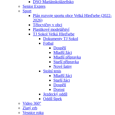
DSO Mariánskolázeňsko
Senior Expres
Sport
Plán rozvoje sportu obce Velká Hleďsebe (2022-
2026)
Tělocvičny v obci
Plastikové modelářství
TJ Sokol Velká Hleďsebe
Dokumenty TJ Sokol
Fotbal
Dospělí
Mladší žáci
Mladší přípravka
Starší přípravka
Nové šatny
Stolní tenis
Mladší žáci
Starší žáci
Dospělí
Dorost
Jezdecký oddíl
Oddíl šipek
Video 360°
Zlatý erb
Vesnice roku