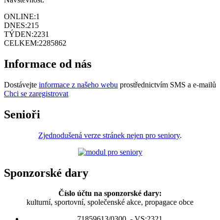
ONLINE:
1
DNES:
215
TÝDEN:
2231
CELKEM:
2285862
Informace od nás
Dostávejte
informace z našeho webu
prostřednictvím SMS a e-mailů
Chci se zaregistrovat
Senioři
Zjednodušená verze stránek nejen pro seniory
.
Sponzorské dary
Číslo účtu na sponzorské dary:
kulturní, sportovní, společenské akce, propagace obce
71859613/0300 - VS:2321