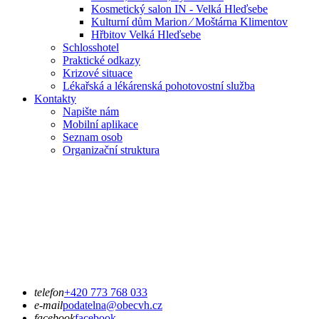
Kosmetický salon IN - Velká Hleďsebe
Kulturní dům Marion ⁄ Moštárna Klimentov
Hřbitov Velká Hleďsebe
Schlosshotel
Praktické odkazy
Krizové situace
Lékařská a lékárenská pohotovostní služba
Kontakty
Napište nám
Mobilní aplikace
Seznam osob
Organizační struktura
telefon
+420 773 768 033
e-mail
podatelna@obecvh.cz
facebook
facebook