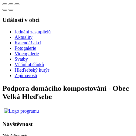
Události v obci
Jednání zastupitelů
Aktuality
Kalendář akcí
Fotogalerie
Videogalerie
Svatby
Vítání občánků
Hleďsebský kurýr
Zajímavosti
Podpora domácího kompostování - Obec
Velká Hleďsebe
Návštěvnost
Návštěvnost: