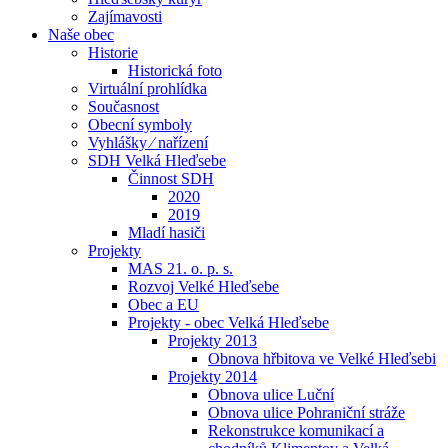
Zajímavosti
Naše obec
Historie
Historická foto
Virtuální prohlídka
Současnost
Obecní symboly
Vyhlášky ⁄ nařízení
SDH Velká Hleďsebe
Činnost SDH
2020
2019
Mladí hasiči
Projekty
MAS 21. o. p. s.
Rozvoj Velké Hleďsebe
Obec a EU
Projekty - obec Velká Hleďsebe
Projekty 2013
Obnova hřbitova ve Velké Hleďsebi
Projekty 2014
Obnova ulice Luční
Obnova ulice Pohraniční stráže
Rekonstrukce komunikací a