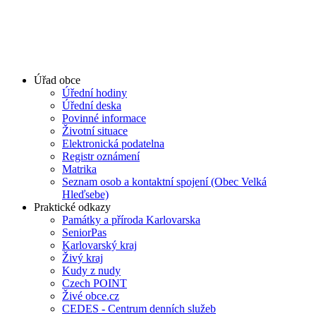
Úřad obce
Úřední hodiny
Úřední deska
Povinné informace
Životní situace
Elektronická podatelna
Registr oznámení
Matrika
Seznam osob a kontaktní spojení (Obec Velká
Hleďsebe)
Praktické odkazy
Památky a příroda Karlovarska
SeniorPas
Karlovarský kraj
Živý kraj
Kudy z nudy
Czech POINT
Živé obce.cz
CEDES - Centrum denních služeb