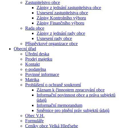
Zastupitelstvo obce
Zápisy z jednání zastupitelstva obce
Usnesení zastupitelstva obce
Zápisy Kontrolního výboru
Zápisy Finančního výboru
Rada obce
Zápisy z jednání rady obce
Usnesení rady obce
Příspěvkové organizace obce
Obecní úřad
Úřední deska
Prodej majetku
Kontakt
e-podatelna
Povinné informace
Matrika
Prohlášení o ochraně soukromí
Záznam k činnostem zpracování obce
Informační povinnost obce a práva subjektů
údajů
Informační memorandum
Směrnice pro plnění práv subjektů údajů
Obec V.H.
Formuláře
Ceníky obce Velká Hleďsebe