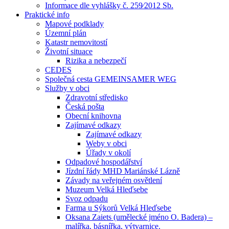
Informace dle vyhlášky č. 259⁄2012 Sb.
Praktické info
Mapové podklady
Územní plán
Katastr nemovitostí
Životní situace
Rizika a nebezpečí
CEDES
Společná cesta GEMEINSAMER WEG
Služby v obci
Zdravotní středisko
Česká pošta
Obecní knihovna
Zajímavé odkazy
Zajímavé odkazy
Weby v obci
Úřady v okolí
Odpadové hospodářství
Jízdní řády MHD Mariánské Lázně
Závady na veřejném osvětlení
Muzeum Velká Hleďsebe
Svoz odpadu
Farma u Sýkorů Velká Hleďsebe
Oksana Zaiets (umělecké jméno O. Badera) –
malířka, básnířka, výtvarnice.