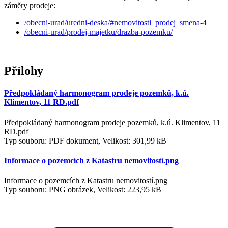
záměry prodeje:
/obecni-urad/uredni-deska/#nemovitosti_prodej_smena-4
/obecni-urad/prodej-majetku/drazba-pozemku/
Přílohy
Předpokládaný harmonogram prodeje pozemků, k.ú.
Klimentov, 11 RD.pdf
Předpokládaný harmonogram prodeje pozemků, k.ú. Klimentov, 11
RD.pdf
Typ souboru: PDF dokument, Velikost: 301,99 kB
Informace o pozemcích z Katastru nemovitostí.png
Informace o pozemcích z Katastru nemovitostí.png
Typ souboru: PNG obrázek, Velikost: 223,95 kB