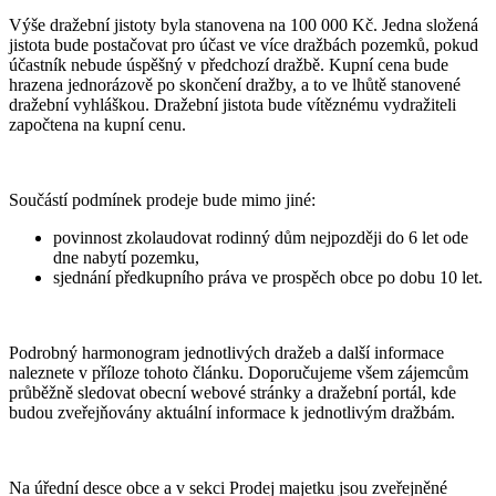
Výše dražební jistoty byla stanovena na 100 000 Kč. Jedna složená
jistota bude postačovat pro účast ve více dražbách pozemků, pokud
účastník nebude úspěšný v předchozí dražbě. Kupní cena bude
hrazena jednorázově po skončení dražby, a to ve lhůtě stanovené
dražební vyhláškou. Dražební jistota bude vítěznému vydražiteli
započtena na kupní cenu.
Součástí podmínek prodeje bude mimo jiné:
povinnost zkolaudovat rodinný dům nejpozději do 6 let ode
dne nabytí pozemku,
sjednání předkupního práva ve prospěch obce po dobu 10 let.
Podrobný harmonogram jednotlivých dražeb a další informace
naleznete v příloze tohoto článku. Doporučujeme všem zájemcům
průběžně sledovat obecní webové stránky a dražební portál, kde
budou zveřejňovány aktuální informace k jednotlivým dražbám.
Na úřední desce obce a v sekci Prodej majetku jsou zveřejněné