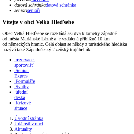
datová schránka
datová schránka
senioři
senioři
Vítejte v obci Velká Hleďsebe
Obec Velká Hleďsebe se rozkládá asi dva kilometry západně
od města Mariánské Lázně a je vzdálená přibližně 10 km
od německých hranic. Celá oblast se někdy z turistického hlediska
nazývá také Západočeský lázeňský trojúhelník.
rezervace
sportovišť
Senior
Expres
Formuláře
Svatby
úřední
deska
Krizové
situace
Úvodní stránka
Události v obci
Aktuality