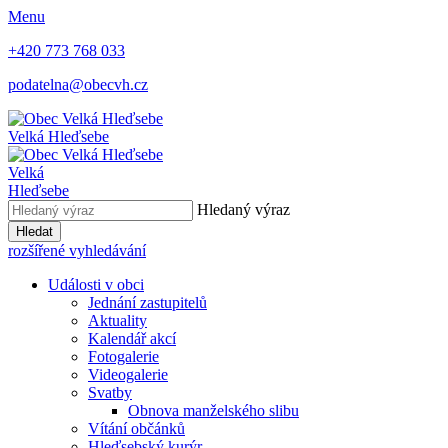
Menu
+420 773 768 033
podatelna@obecvh.cz
Velká Hleďsebe
Velká
Hleďsebe
Hledaný výraz
Hledat
rozšířené vyhledávání
Události v obci
Jednání zastupitelů
Aktuality
Kalendář akcí
Fotogalerie
Videogalerie
Svatby
Obnova manželského slibu
Vítání občánků
Hleďsebský kurýr