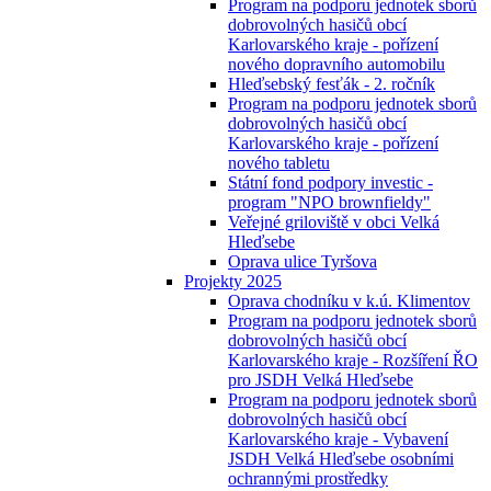
Program na podporu jednotek sborů
dobrovolných hasičů obcí
Karlovarského kraje - pořízení
nového dopravního automobilu
Hleďsebský fesťák - 2. ročník
Program na podporu jednotek sborů
dobrovolných hasičů obcí
Karlovarského kraje - pořízení
nového tabletu
Státní fond podpory investic -
program "NPO brownfieldy"
Veřejné griloviště v obci Velká
Hleďsebe
Oprava ulice Tyršova
Projekty 2025
Oprava chodníku v k.ú. Klimentov
Program na podporu jednotek sborů
dobrovolných hasičů obcí
Karlovarského kraje - Rozšíření ŘO
pro JSDH Velká Hleďsebe
Program na podporu jednotek sborů
dobrovolných hasičů obcí
Karlovarského kraje - Vybavení
JSDH Velká Hleďsebe osobními
ochrannými prostředky