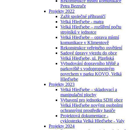
Rekonstrukce místní komunikace
Petra Bezruče
Projekty 2022
Zažít společné příhraničí
Velká Hleďsebe - matra
Velká Hleďsebe – rozšíření počtu
strojníků v jednotce
Velká Hleďsebe – oprava místní
komunikace v Klimentově
Rekonstrukce veřejného osvětlení
Sadové úpravy vjezdu do obce
Velká Hleďsebe, ul. Plzeňská
Vybudování dopravního hřiště a
parkoviště s vodopropustným
povrchem v parku KOVO, Velká
Hleďsebe
Projekty 2023
Velká Hleďsebe – skladovací a
manipulační plochy
Vybavení pro jednotku SDH obce
Velká Hleďsebe novými osobními
ochrannými prostředky hasiče
Projektová dokumentace -
cyklostezka Velká Hleďsebe - Valy
Projekty 2024