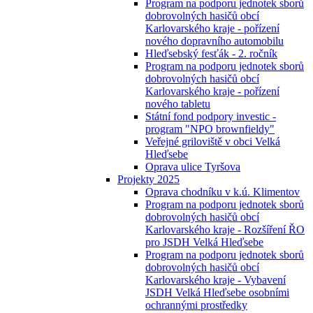
Program na podporu jednotek sborů
dobrovolných hasičů obcí
Karlovarského kraje - pořízení
nového dopravního automobilu
Hleďsebský fesťák - 2. ročník
Program na podporu jednotek sborů
dobrovolných hasičů obcí
Karlovarského kraje - pořízení
nového tabletu
Státní fond podpory investic -
program "NPO brownfieldy"
Veřejné griloviště v obci Velká
Hleďsebe
Oprava ulice Tyršova
Projekty 2025
Oprava chodníku v k.ú. Klimentov
Program na podporu jednotek sborů
dobrovolných hasičů obcí
Karlovarského kraje - Rozšíření ŘO
pro JSDH Velká Hleďsebe
Program na podporu jednotek sborů
dobrovolných hasičů obcí
Karlovarského kraje - Vybavení
JSDH Velká Hleďsebe osobními
ochrannými prostředky