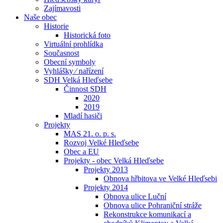
Zajímavosti
Naše obec
Historie
Historická foto
Virtuální prohlídka
Současnost
Obecní symboly
Vyhlášky ⁄ nařízení
SDH Velká Hleďsebe
Činnost SDH
2020
2019
Mladí hasiči
Projekty
MAS 21. o. p. s.
Rozvoj Velké Hleďsebe
Obec a EU
Projekty - obec Velká Hleďsebe
Projekty 2013
Obnova hřbitova ve Velké Hleďsebi
Projekty 2014
Obnova ulice Luční
Obnova ulice Pohraniční stráže
Rekonstrukce komunikací a