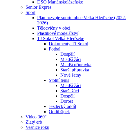
DSO Mariánskolázeňsko
Senior Expres
Sport
Plán rozvoje sportu obce Velká Hleďsebe (2022-
2026)
Tělocvičny v obci
Plastikové modelářství
TJ Sokol Velká Hleďsebe
Dokumenty TJ Sokol
Fotbal
Dospělí
Mladší žáci
Mladší přípravka
Starší přípravka
Nové šatny
Stolní tenis
Mladší žáci
Starší žáci
Dospělí
Dorost
Jezdecký oddíl
Oddíl šipek
Video 360°
Zlatý erb
Vesnice roku