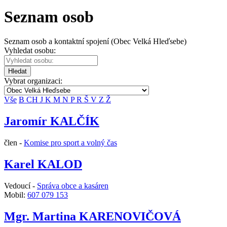
Seznam osob
Seznam osob a kontaktní spojení (Obec Velká Hleďsebe)
Vyhledat osobu:
Hledat
Vybrat organizaci:
Vše
B
CH
J
K
M
N
P
R
Š
V
Z
Ž
Jaromír KALČÍK
člen -
Komise pro sport a volný čas
Karel KALOD
Vedoucí -
Správa obce a kasáren
Mobil:
607 079 153
Mgr. Martina KARENOVIČOVÁ