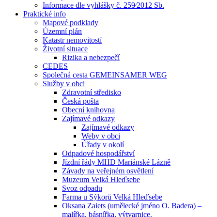
Informace dle vyhlášky č. 259⁄2012 Sb.
Praktické info
Mapové podklady
Územní plán
Katastr nemovitostí
Životní situace
Rizika a nebezpečí
CEDES
Společná cesta GEMEINSAMER WEG
Služby v obci
Zdravotní středisko
Česká pošta
Obecní knihovna
Zajímavé odkazy
Zajímavé odkazy
Weby v obci
Úřady v okolí
Odpadové hospodářství
Jízdní řády MHD Mariánské Lázně
Závady na veřejném osvětlení
Muzeum Velká Hleďsebe
Svoz odpadu
Farma u Sýkorů Velká Hleďsebe
Oksana Zaiets (umělecké jméno O. Badera) –
malířka, básnířka, výtvarnice.