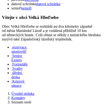
datová schránka
datová schránka
senioři
senioři
Vítejte v obci Velká Hleďsebe
Obec Velká Hleďsebe se rozkládá asi dva kilometry západně
od města Mariánské Lázně a je vzdálená přibližně 10 km
od německých hranic. Celá oblast se někdy z turistického hlediska
nazývá také Západočeský lázeňský trojúhelník.
rezervace
sportovišť
Senior
Expres
Formuláře
Svatby
úřední
deska
Krizové
situace
Úvodní stránka
Kontakty
Seznam osob