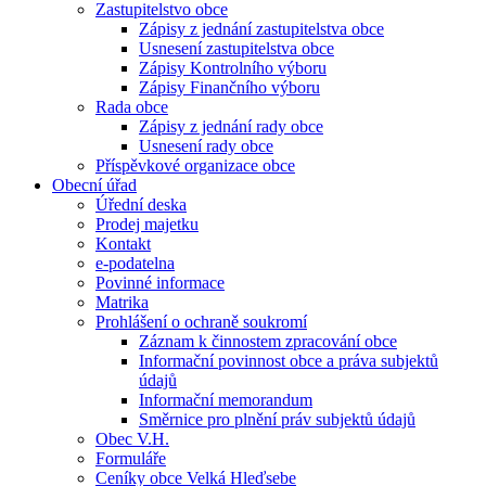
Zastupitelstvo obce
Zápisy z jednání zastupitelstva obce
Usnesení zastupitelstva obce
Zápisy Kontrolního výboru
Zápisy Finančního výboru
Rada obce
Zápisy z jednání rady obce
Usnesení rady obce
Příspěvkové organizace obce
Obecní úřad
Úřední deska
Prodej majetku
Kontakt
e-podatelna
Povinné informace
Matrika
Prohlášení o ochraně soukromí
Záznam k činnostem zpracování obce
Informační povinnost obce a práva subjektů
údajů
Informační memorandum
Směrnice pro plnění práv subjektů údajů
Obec V.H.
Formuláře
Ceníky obce Velká Hleďsebe