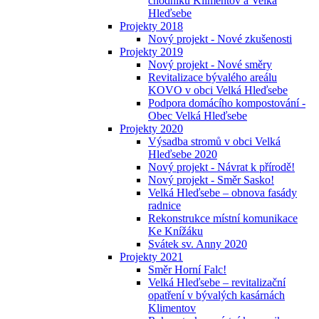
chodníků Klimentov a Velká
Hleďsebe
Projekty 2018
Nový projekt - Nové zkušenosti
Projekty 2019
Nový projekt - Nové směry
Revitalizace bývalého areálu
KOVO v obci Velká Hleďsebe
Podpora domácího kompostování -
Obec Velká Hleďsebe
Projekty 2020
Výsadba stromů v obci Velká
Hleďsebe 2020
Nový projekt - Návrat k přírodě!
Nový projekt - Směr Sasko!
Velká Hleďsebe – obnova fasády
radnice
Rekonstrukce místní komunikace
Ke Knížáku
Svátek sv. Anny 2020
Projekty 2021
Směr Horní Falc!
Velká Hleďsebe – revitalizační
opatření v bývalých kasárnách
Klimentov