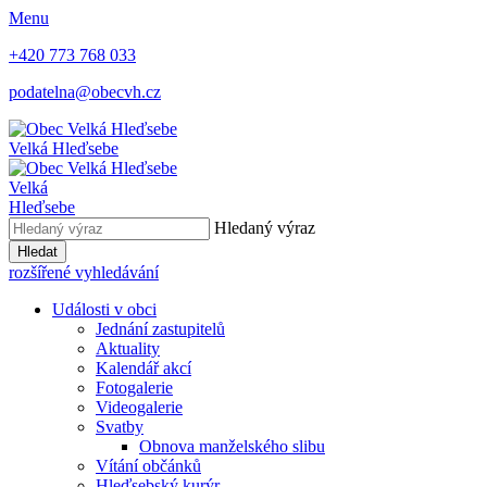
Menu
+420 773 768 033
podatelna@obecvh.cz
Velká Hleďsebe
Velká
Hleďsebe
Hledaný výraz
Hledat
rozšířené vyhledávání
Události v obci
Jednání zastupitelů
Aktuality
Kalendář akcí
Fotogalerie
Videogalerie
Svatby
Obnova manželského slibu
Vítání občánků
Hleďsebský kurýr