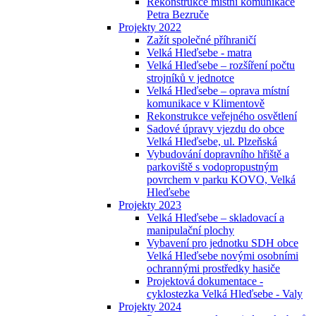
Rekonstrukce místní komunikace
Petra Bezruče
Projekty 2022
Zažít společné příhraničí
Velká Hleďsebe - matra
Velká Hleďsebe – rozšíření počtu
strojníků v jednotce
Velká Hleďsebe – oprava místní
komunikace v Klimentově
Rekonstrukce veřejného osvětlení
Sadové úpravy vjezdu do obce
Velká Hleďsebe, ul. Plzeňská
Vybudování dopravního hřiště a
parkoviště s vodopropustným
povrchem v parku KOVO, Velká
Hleďsebe
Projekty 2023
Velká Hleďsebe – skladovací a
manipulační plochy
Vybavení pro jednotku SDH obce
Velká Hleďsebe novými osobními
ochrannými prostředky hasiče
Projektová dokumentace -
cyklostezka Velká Hleďsebe - Valy
Projekty 2024