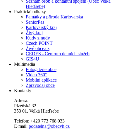
Seznam osob a kontaktní spojení (Obec Velká
Hleďsebe)
Praktické odkazy
Památky a příroda Karlovarska
SeniorPas
Karlovarský kraj
Živý kraj
Kudy z nudy
Czech POINT
Živé obce.cz
CEDES - Centrum denních služeb
GIS4U
Multimedia
Fotogalerie obce
Video 360°
Mobilní aplikace
Zpravodaj obce
Kontakty
Adresa:
Plzeňská 32
353 01, Velká Hleďsebe
Telefon: +420 773 768 033
E-mail:
podatelna@obecvh.cz