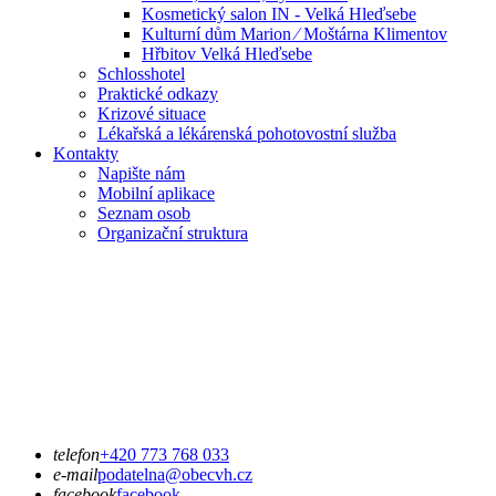
Kosmetický salon IN - Velká Hleďsebe
Kulturní dům Marion ⁄ Moštárna Klimentov
Hřbitov Velká Hleďsebe
Schlosshotel
Praktické odkazy
Krizové situace
Lékařská a lékárenská pohotovostní služba
Kontakty
Napište nám
Mobilní aplikace
Seznam osob
Organizační struktura
telefon
+420 773 768 033
e-mail
podatelna@obecvh.cz
facebook
facebook