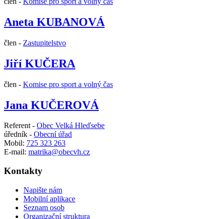
člen -
Komise pro sport a volný čas
Aneta KUBANOVÁ
člen -
Zastupitelstvo
Jiří KUČERA
člen -
Komise pro sport a volný čas
Jana KUČEROVÁ
Referent -
Obec Velká Hleďsebe
úředník -
Obecní úřad
Mobil:
725 323 263
E-mail:
matrika@obecvh.cz
Kontakty
Napište nám
Mobilní aplikace
Seznam osob
Organizační struktura