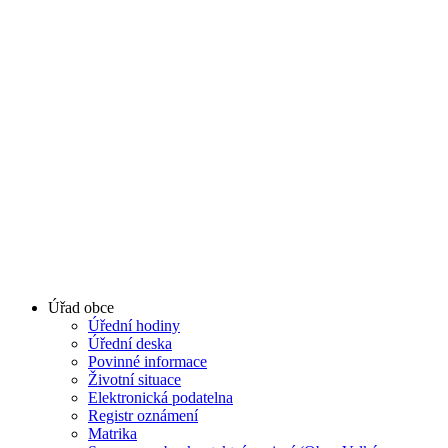
Úřad obce
Úřední hodiny
Úřední deska
Povinné informace
Životní situace
Elektronická podatelna
Registr oznámení
Matrika