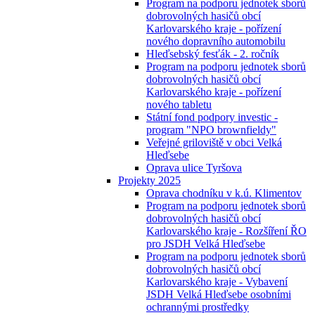
Program na podporu jednotek sborů
dobrovolných hasičů obcí
Karlovarského kraje - pořízení
nového dopravního automobilu
Hleďsebský fesťák - 2. ročník
Program na podporu jednotek sborů
dobrovolných hasičů obcí
Karlovarského kraje - pořízení
nového tabletu
Státní fond podpory investic -
program "NPO brownfieldy"
Veřejné griloviště v obci Velká
Hleďsebe
Oprava ulice Tyršova
Projekty 2025
Oprava chodníku v k.ú. Klimentov
Program na podporu jednotek sborů
dobrovolných hasičů obcí
Karlovarského kraje - Rozšíření ŘO
pro JSDH Velká Hleďsebe
Program na podporu jednotek sborů
dobrovolných hasičů obcí
Karlovarského kraje - Vybavení
JSDH Velká Hleďsebe osobními
ochrannými prostředky