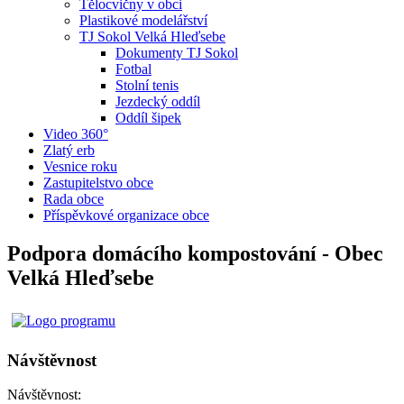
Tělocvičny v obci
Plastikové modelářství
TJ Sokol Velká Hleďsebe
Dokumenty TJ Sokol
Fotbal
Stolní tenis
Jezdecký oddíl
Oddíl šipek
Video 360°
Zlatý erb
Vesnice roku
Zastupitelstvo obce
Rada obce
Příspěvkové organizace obce
Podpora domácího kompostování - Obec
Velká Hleďsebe
Návštěvnost
Návštěvnost: