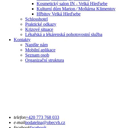
Kosmetický salon IN - Velká Hleďsebe
Kulturní dům Marion ⁄ Moštárna Klimentov
Hřbitov Velká Hleďsebe
Schlosshotel
Praktické odkazy
Krizové situace
Lékařská a lékárenská pohotovostní služba
Kontakty
Napište nám
Mobilní aplikace
Seznam osob
Organizační struktura
telefon
+420 773 768 033
e-mail
podatelna@obecvh.cz
facebook
facebook