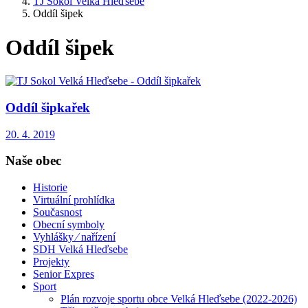
TJ Sokol Velká Hleďsebe
Oddíl šipek
Oddíl šipek
Oddíl šipkařek
20. 4. 2019
Naše obec
Historie
Virtuální prohlídka
Současnost
Obecní symboly
Vyhlášky ⁄ nařízení
SDH Velká Hleďsebe
Projekty
Senior Expres
Sport
Plán rozvoje sportu obce Velká Hleďsebe (2022-2026)