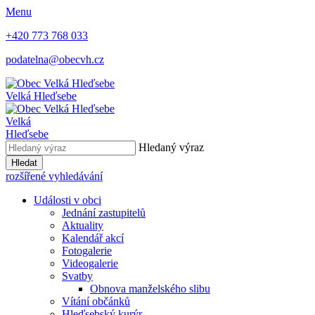
Menu
+420 773 768 033
podatelna@obecvh.cz
Velká Hleďsebe
Velká
Hleďsebe
Hledaný výraz
Hledat
rozšířené vyhledávání
Události v obci
Jednání zastupitelů
Aktuality
Kalendář akcí
Fotogalerie
Videogalerie
Svatby
Obnova manželského slibu
Vítání občánků
Hleďsebský kurýr