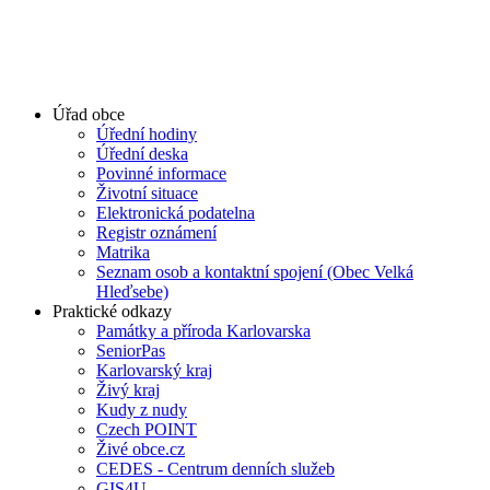
Úřad obce
Úřední hodiny
Úřední deska
Povinné informace
Životní situace
Elektronická podatelna
Registr oznámení
Matrika
Seznam osob a kontaktní spojení (Obec Velká
Hleďsebe)
Praktické odkazy
Památky a příroda Karlovarska
SeniorPas
Karlovarský kraj
Živý kraj
Kudy z nudy
Czech POINT
Živé obce.cz
CEDES - Centrum denních služeb
GIS4U