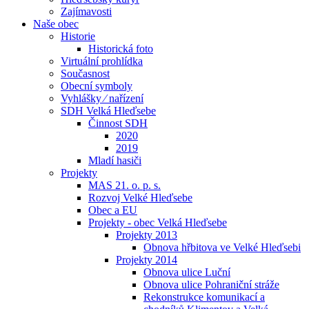
Zajímavosti
Naše obec
Historie
Historická foto
Virtuální prohlídka
Současnost
Obecní symboly
Vyhlášky ⁄ nařízení
SDH Velká Hleďsebe
Činnost SDH
2020
2019
Mladí hasiči
Projekty
MAS 21. o. p. s.
Rozvoj Velké Hleďsebe
Obec a EU
Projekty - obec Velká Hleďsebe
Projekty 2013
Obnova hřbitova ve Velké Hleďsebi
Projekty 2014
Obnova ulice Luční
Obnova ulice Pohraniční stráže
Rekonstrukce komunikací a