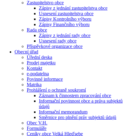
Zastupitelstvo obce
Zápisy z jednání zastupitelstva obce
Usnesení zastupitelstva obce
Zápisy Kontrolního výboru
Zápisy Finančního výboru
Rada obce
Zápisy z jednání rady obce
Usnesení rady obce
Příspěvkové organizace obce
Obecní úřad
Úřední deska
Prodej majetku
Kontakt
e-podatelna
Povinné informace
Matrika
Prohlášení o ochraně soukromí
Záznam k činnostem zpracování obce
Informační povinnost obce a práva subjektů
údajů
Informační memorandum
Směrnice pro plnění práv subjektů údajů
Obec V.H.
Formuláře
Ceníky obce Velká Hleďsebe