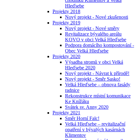
chodníků Klimentov a Velká
Hleďsebe
Projekty 2018
Nový projekt - Nové zkušenosti
Projekty 2019
Nový projekt - Nové směry
Revitalizace bývalého areálu
KOVO v obci Velká Hleďsebe
Podpora domácího kompostování -
Obec Velká Hleďsebe
Projekty 2020
Výsadba stromů v obci Velká
Hleďsebe 2020
Nový projekt - Návrat k přírodě!
Nový projekt - Směr Sasko!
Velká Hleďsebe – obnova fasády
radnice
Rekonstrukce místní komunikace
Ke Knížáku
Svátek sv. Anny 2020
Projekty 2021
Směr Horní Falc!
Velká Hleďsebe – revitalizační
opatření v bývalých kasárnách
Klimentov