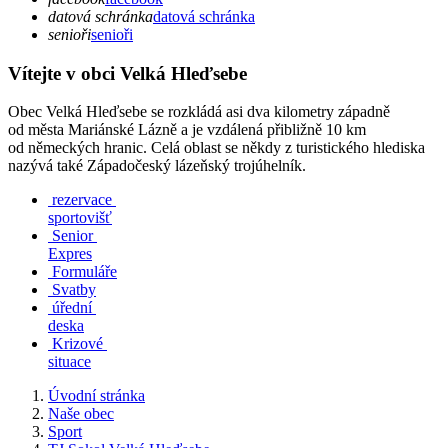
datová schránka
datová schránka
senioři
senioři
Vítejte v obci Velká Hleďsebe
Obec Velká Hleďsebe se rozkládá asi dva kilometry západně
od města Mariánské Lázně a je vzdálená přibližně 10 km
od německých hranic. Celá oblast se někdy z turistického hlediska
nazývá také Západočeský lázeňský trojúhelník.
rezervace
sportovišť
Senior
Expres
Formuláře
Svatby
úřední
deska
Krizové
situace
Úvodní stránka
Naše obec
Sport