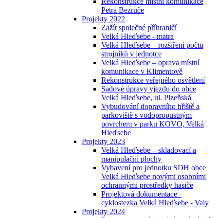
Rekonstrukce místní komunikace
Petra Bezruče
Projekty 2022
Zažít společné příhraničí
Velká Hleďsebe - matra
Velká Hleďsebe – rozšíření počtu
strojníků v jednotce
Velká Hleďsebe – oprava místní
komunikace v Klimentově
Rekonstrukce veřejného osvětlení
Sadové úpravy vjezdu do obce
Velká Hleďsebe, ul. Plzeňská
Vybudování dopravního hřiště a
parkoviště s vodopropustným
povrchem v parku KOVO, Velká
Hleďsebe
Projekty 2023
Velká Hleďsebe – skladovací a
manipulační plochy
Vybavení pro jednotku SDH obce
Velká Hleďsebe novými osobními
ochrannými prostředky hasiče
Projektová dokumentace -
cyklostezka Velká Hleďsebe - Valy
Projekty 2024