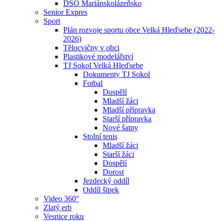
DSO Mariánskolázeňsko
Senior Expres
Sport
Plán rozvoje sportu obce Velká Hleďsebe (2022-
2026)
Tělocvičny v obci
Plastikové modelářství
TJ Sokol Velká Hleďsebe
Dokumenty TJ Sokol
Fotbal
Dospělí
Mladší žáci
Mladší přípravka
Starší přípravka
Nové šatny
Stolní tenis
Mladší žáci
Starší žáci
Dospělí
Dorost
Jezdecký oddíl
Oddíl šipek
Video 360°
Zlatý erb
Vesnice roku