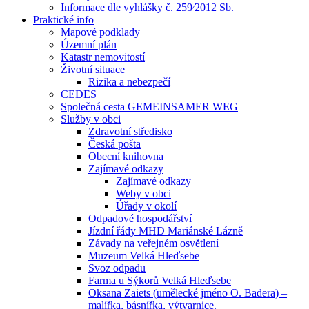
Informace dle vyhlášky č. 259⁄2012 Sb.
Praktické info
Mapové podklady
Územní plán
Katastr nemovitostí
Životní situace
Rizika a nebezpečí
CEDES
Společná cesta GEMEINSAMER WEG
Služby v obci
Zdravotní středisko
Česká pošta
Obecní knihovna
Zajímavé odkazy
Zajímavé odkazy
Weby v obci
Úřady v okolí
Odpadové hospodářství
Jízdní řády MHD Mariánské Lázně
Závady na veřejném osvětlení
Muzeum Velká Hleďsebe
Svoz odpadu
Farma u Sýkorů Velká Hleďsebe
Oksana Zaiets (umělecké jméno O. Badera) –
malířka, básnířka, výtvarnice.