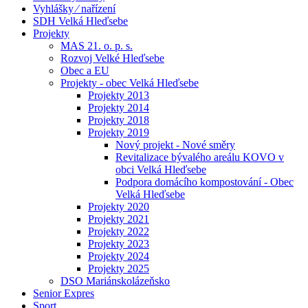
Vyhlášky ⁄ nařízení
SDH Velká Hleďsebe
Projekty
MAS 21. o. p. s.
Rozvoj Velké Hleďsebe
Obec a EU
Projekty - obec Velká Hleďsebe
Projekty 2013
Projekty 2014
Projekty 2018
Projekty 2019
Nový projekt - Nové směry
Revitalizace bývalého areálu KOVO v
obci Velká Hleďsebe
Podpora domácího kompostování - Obec
Velká Hleďsebe
Projekty 2020
Projekty 2021
Projekty 2022
Projekty 2023
Projekty 2024
Projekty 2025
DSO Mariánskolázeňsko
Senior Expres
Sport