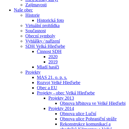
Zajímavosti
Naše obec
Historie
Historická foto
Virtuální prohlídka
Současnost
Obecní symboly
Vyhlášky ⁄ nařízení
SDH Velká Hleďsebe
Činnost SDH
2020
2019
Mladí hasiči
Projekty
MAS 21. o. p. s.
Rozvoj Velké Hleďsebe
Obec a EU
Projekty - obec Velká Hleďsebe
Projekty 2013
Obnova hřbitova ve Velké Hleďsebi
Projekty 2014
Obnova ulice Luční
Obnova ulice Pohraniční stráže
Rekonstrukce komunikací a