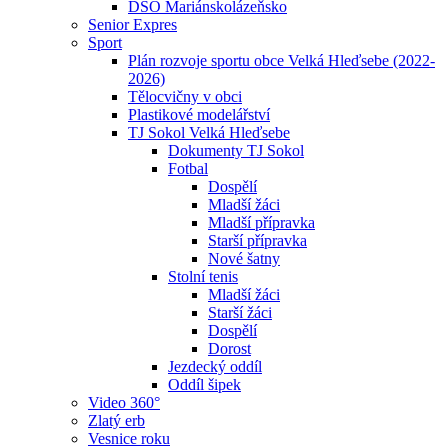
DSO Mariánskolázeňsko
Senior Expres
Sport
Plán rozvoje sportu obce Velká Hleďsebe (2022-
2026)
Tělocvičny v obci
Plastikové modelářství
TJ Sokol Velká Hleďsebe
Dokumenty TJ Sokol
Fotbal
Dospělí
Mladší žáci
Mladší přípravka
Starší přípravka
Nové šatny
Stolní tenis
Mladší žáci
Starší žáci
Dospělí
Dorost
Jezdecký oddíl
Oddíl šipek
Video 360°
Zlatý erb
Vesnice roku