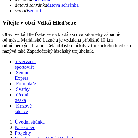
datová schránka
datová schránka
senioři
senioři
Vítejte v obci Velká Hleďsebe
Obec Velká Hleďsebe se rozkládá asi dva kilometry západně
od města Mariánské Lázně a je vzdálená přibližně 10 km
od německých hranic. Celá oblast se někdy z turistického hlediska
nazývá také Západočeský lázeňský trojúhelník.
rezervace
sportovišť
Senior
Expres
Formuláře
Svatby
úřední
deska
Krizové
situace
Úvodní stránka
Naše obec
Projekty