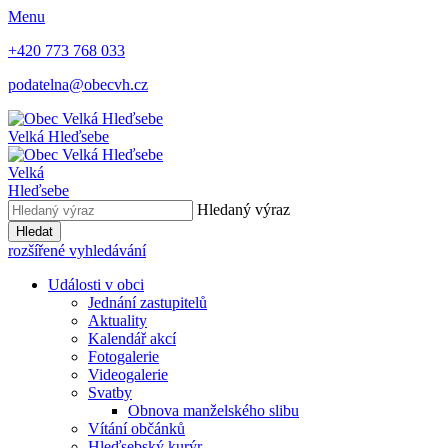
Menu
+420 773 768 033
podatelna@obecvh.cz
Velká Hleďsebe
Velká
Hleďsebe
Hledaný výraz
Hledat
rozšířené vyhledávání
Události v obci
Jednání zastupitelů
Aktuality
Kalendář akcí
Fotogalerie
Videogalerie
Svatby
Obnova manželského slibu
Vítání občánků
Hleďsebský kurýr