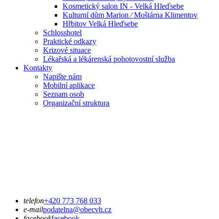
Kosmetický salon IN - Velká Hleďsebe
Kulturní dům Marion ⁄ Moštárna Klimentov
Hřbitov Velká Hleďsebe
Schlosshotel
Praktické odkazy
Krizové situace
Lékařská a lékárenská pohotovostní služba
Kontakty
Napište nám
Mobilní aplikace
Seznam osob
Organizační struktura
telefon
+420 773 768 033
e-mail
podatelna@obecvh.cz
facebook
facebook