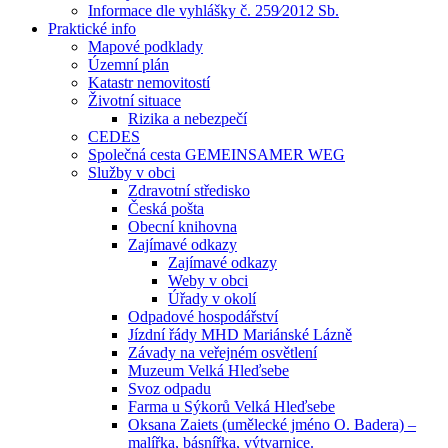
Informace dle vyhlášky č. 259⁄2012 Sb.
Praktické info
Mapové podklady
Územní plán
Katastr nemovitostí
Životní situace
Rizika a nebezpečí
CEDES
Společná cesta GEMEINSAMER WEG
Služby v obci
Zdravotní středisko
Česká pošta
Obecní knihovna
Zajímavé odkazy
Zajímavé odkazy
Weby v obci
Úřady v okolí
Odpadové hospodářství
Jízdní řády MHD Mariánské Lázně
Závady na veřejném osvětlení
Muzeum Velká Hleďsebe
Svoz odpadu
Farma u Sýkorů Velká Hleďsebe
Oksana Zaiets (umělecké jméno O. Badera) –
malířka, básnířka, výtvarnice.