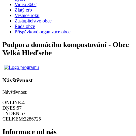
Video 360°
Zlatý erb
Vesnice roku
Zastupitelstvo obce
Rada obce
Příspěvkové organizace obce
Podpora domácího kompostování - Obec
Velká Hleďsebe
Návštěvnost
Návštěvnost:
ONLINE:
4
DNES:
57
TÝDEN:
57
CELKEM:
2286725
Informace od nás