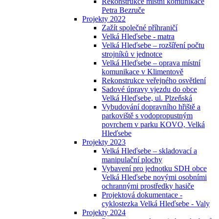
Rekonstrukce místní komunikace
Petra Bezruče
Projekty 2022
Zažít společné příhraničí
Velká Hleďsebe - matra
Velká Hleďsebe – rozšíření počtu
strojníků v jednotce
Velká Hleďsebe – oprava místní
komunikace v Klimentově
Rekonstrukce veřejného osvětlení
Sadové úpravy vjezdu do obce
Velká Hleďsebe, ul. Plzeňská
Vybudování dopravního hřiště a
parkoviště s vodopropustným
povrchem v parku KOVO, Velká
Hleďsebe
Projekty 2023
Velká Hleďsebe – skladovací a
manipulační plochy
Vybavení pro jednotku SDH obce
Velká Hleďsebe novými osobními
ochrannými prostředky hasiče
Projektová dokumentace -
cyklostezka Velká Hleďsebe - Valy
Projekty 2024