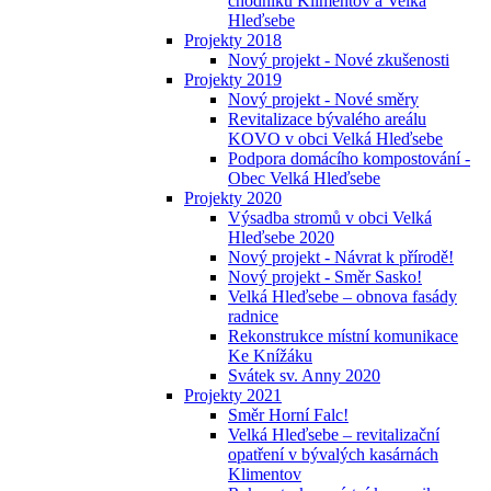
chodníků Klimentov a Velká
Hleďsebe
Projekty 2018
Nový projekt - Nové zkušenosti
Projekty 2019
Nový projekt - Nové směry
Revitalizace bývalého areálu
KOVO v obci Velká Hleďsebe
Podpora domácího kompostování -
Obec Velká Hleďsebe
Projekty 2020
Výsadba stromů v obci Velká
Hleďsebe 2020
Nový projekt - Návrat k přírodě!
Nový projekt - Směr Sasko!
Velká Hleďsebe – obnova fasády
radnice
Rekonstrukce místní komunikace
Ke Knížáku
Svátek sv. Anny 2020
Projekty 2021
Směr Horní Falc!
Velká Hleďsebe – revitalizační
opatření v bývalých kasárnách
Klimentov