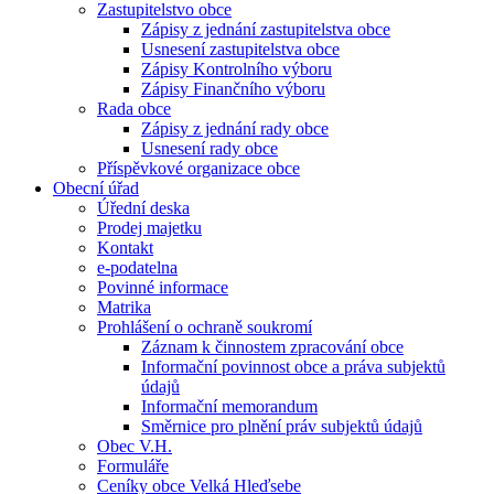
Zastupitelstvo obce
Zápisy z jednání zastupitelstva obce
Usnesení zastupitelstva obce
Zápisy Kontrolního výboru
Zápisy Finančního výboru
Rada obce
Zápisy z jednání rady obce
Usnesení rady obce
Příspěvkové organizace obce
Obecní úřad
Úřední deska
Prodej majetku
Kontakt
e-podatelna
Povinné informace
Matrika
Prohlášení o ochraně soukromí
Záznam k činnostem zpracování obce
Informační povinnost obce a práva subjektů
údajů
Informační memorandum
Směrnice pro plnění práv subjektů údajů
Obec V.H.
Formuláře
Ceníky obce Velká Hleďsebe