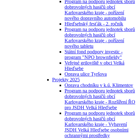
Program na podporu jednotek sborů
dobrovolných hasičů obcí
Karlovarského kraje - pořízení
nového dopravního automobilu
Hleďsebský fesťák - 2. ročník
Program na podporu jednotek sborů
dobrovolných hasičů obcí
Karlovarského kraje - pořízení
nového tabletu
Státní fond podpory investic -
program "NPO brownfieldy"
Veřejné griloviště v obci Velká
Hleďsebe
Oprava ulice Tyršova
Projekty 2025
Oprava chodníku v k.ú. Klimentov
Program na podporu jednotek sborů
dobrovolných hasičů obcí
Karlovarského kraje - Rozšíření ŘO
pro JSDH Velká Hleďsebe
Program na podporu jednotek sborů
dobrovolných hasičů obcí
Karlovarského kraje - Vybavení
JSDH Velká Hleďsebe osobními
ochrannými prostředky