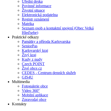
Úřední deska
Povinné informace
Životní situace
Elektronická podatelna
Registr oznámení
Matrika
Seznam osob a kontaktní spojení (Obec Velká
Hleďsebe)
Praktické odkazy
Památky a příroda Karlovarska
SeniorPas
Karlovarský kraj
Živý kraj
Kudy z nudy
Czech POINT
Živé obce.cz
CEDES - Centrum denních služeb
GIS4U
Multimedia
Fotogalerie obce
Video 360°
Mobilní aplikace
Zpravodaj obce
Kontakty