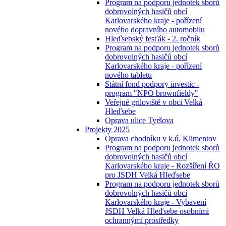
Program na podporu jednotek sborů
dobrovolných hasičů obcí
Karlovarského kraje - pořízení
nového dopravního automobilu
Hleďsebský fesťák - 2. ročník
Program na podporu jednotek sborů
dobrovolných hasičů obcí
Karlovarského kraje - pořízení
nového tabletu
Státní fond podpory investic -
program "NPO brownfieldy"
Veřejné griloviště v obci Velká
Hleďsebe
Oprava ulice Tyršova
Projekty 2025
Oprava chodníku v k.ú. Klimentov
Program na podporu jednotek sborů
dobrovolných hasičů obcí
Karlovarského kraje - Rozšíření ŘO
pro JSDH Velká Hleďsebe
Program na podporu jednotek sborů
dobrovolných hasičů obcí
Karlovarského kraje - Vybavení
JSDH Velká Hleďsebe osobními
ochrannými prostředky