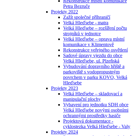
Rekonstrukce místní komunikace
Petra Bezruče
Projekty 2022
Zažít společné příhraničí
Velká Hleďsebe - matra
Velká Hleďsebe – rozšíření počtu
strojníků v jednotce
Velká Hleďsebe – oprava místní
komunikace v Klimentově
Rekonstrukce veřejného osvětlení
Sadové úpravy vjezdu do obce
Velká Hleďsebe, ul. Plzeňská
Vybudování dopravního hřiště a
parkoviště s vodopropustným
povrchem v parku KOVO, Velká
Hleďsebe
Projekty 2023
Velká Hleďsebe – skladovací a
manipulační plochy
Vybavení pro jednotku SDH obce
Velká Hleďsebe novými osobními
ochrannými prostředky hasiče
Projektová dokumentace -
cyklostezka Velká Hleďsebe - Valy
Projekty 2024