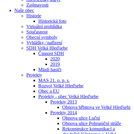
Zajímavosti
Naše obec
Historie
Historická foto
Virtuální prohlídka
Současnost
Obecní symboly
Vyhlášky ⁄ nařízení
SDH Velká Hleďsebe
Činnost SDH
2020
2019
Mladí hasiči
Projekty
MAS 21. o. p. s.
Rozvoj Velké Hleďsebe
Obec a EU
Projekty - obec Velká Hleďsebe
Projekty 2013
Obnova hřbitova ve Velké Hleďsebi
Projekty 2014
Obnova ulice Luční
Obnova ulice Pohraniční stráže
Rekonstrukce komunikací a