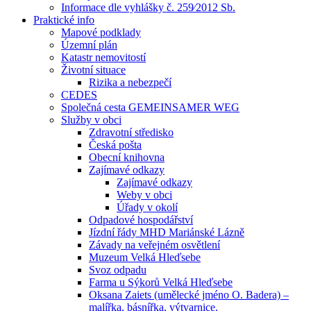
Informace dle vyhlášky č. 259⁄2012 Sb.
Praktické info
Mapové podklady
Územní plán
Katastr nemovitostí
Životní situace
Rizika a nebezpečí
CEDES
Společná cesta GEMEINSAMER WEG
Služby v obci
Zdravotní středisko
Česká pošta
Obecní knihovna
Zajímavé odkazy
Zajímavé odkazy
Weby v obci
Úřady v okolí
Odpadové hospodářství
Jízdní řády MHD Mariánské Lázně
Závady na veřejném osvětlení
Muzeum Velká Hleďsebe
Svoz odpadu
Farma u Sýkorů Velká Hleďsebe
Oksana Zaiets (umělecké jméno O. Badera) –
malířka, básnířka, výtvarnice.