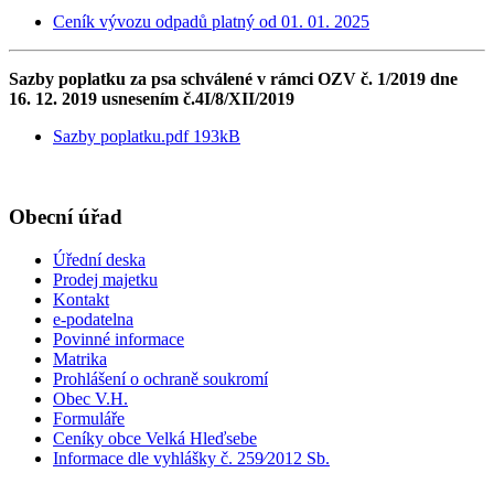
Ceník vývozu odpadů platný od 01. 01. 2025
Sazby poplatku za psa schválené v rámci OZV č. 1/2019 dne
16. 12. 2019 usnesením č.4I/8/XII/2019
Sazby poplatku.pdf 193kB
Obecní úřad
Úřední deska
Prodej majetku
Kontakt
e-podatelna
Povinné informace
Matrika
Prohlášení o ochraně soukromí
Obec V.H.
Formuláře
Ceníky obce Velká Hleďsebe
Informace dle vyhlášky č. 259⁄2012 Sb.