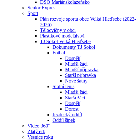
DSO Mariánskolázeňsko
Senior Expres
Sport
Plán rozvoje sportu obce Velká Hleďsebe (2022-
2026)
Tělocvičny v obci
Plastikové modelářství
TJ Sokol Velká Hleďsebe
Dokumenty TJ Sokol
Fotbal
Dospělí
Mladší žáci
Mladší přípravka
Starší přípravka
Nové šatny
Stolní tenis
Mladší žáci
Starší žáci
Dospělí
Dorost
Jezdecký oddíl
Oddíl šipek
Video 360°
Zlatý erb
Vesnice roku