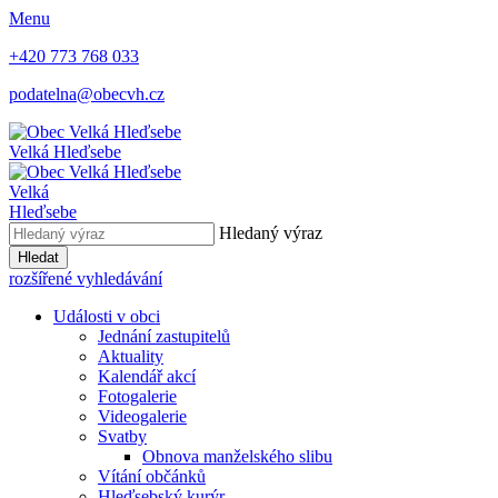
Menu
+420 773 768 033
podatelna@obecvh.cz
Velká Hleďsebe
Velká
Hleďsebe
Hledaný výraz
Hledat
rozšířené vyhledávání
Události v obci
Jednání zastupitelů
Aktuality
Kalendář akcí
Fotogalerie
Videogalerie
Svatby
Obnova manželského slibu
Vítání občánků
Hleďsebský kurýr