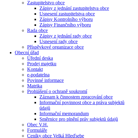
Zastupitelstvo obce
Zápisy z jednání zastupitelstva obce
Usnesení zastupitelstva obce
Zápisy Kontrolního výboru
Zápisy Finančního výboru
Rada obce
Zápisy z jednání rady obce
Usnesení rady obce
Příspěvkové organizace obce
Obecní úřad
Úřední deska
Prodej majetku
Kontakt
e-podatelna
Povinné informace
Matrika
Prohlášení o ochraně soukromí
Záznam k činnostem zpracování obce
Informační povinnost obce a práva subjektů
údajů
Informační memorandum
Směrnice pro plnění práv subjektů údajů
Obec V.H.
Formuláře
Ceníky obce Velká Hleďsebe