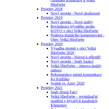
chodníků Klimentov a Velká
Hleďsebe
Projekty 2018
Nový projekt - Nové zkušenosti
Projekty 2019
Nový projekt - Nové směry
Revitalizace bývalého areálu
KOVO v obci Velká Hleďsebe
Podpora domácího kompostování -
Obec Velká Hleďsebe
Projekty 2020
Výsadba stromů v obci Velká
Hleďsebe 2020
Nový projekt - Návrat k přírodě!
Nový projekt - Směr Sasko!
Velká Hleďsebe – obnova fasády
radnice
Rekonstrukce místní komunikace
Ke Knížáku
Svátek sv. Anny 2020
Projekty 2021
Směr Horní Falc!
Velká Hleďsebe – revitalizační
opatření v bývalých kasárnách
Klimentov