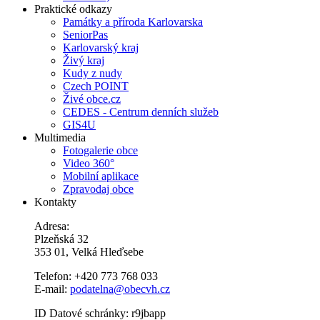
Praktické odkazy
Památky a příroda Karlovarska
SeniorPas
Karlovarský kraj
Živý kraj
Kudy z nudy
Czech POINT
Živé obce.cz
CEDES - Centrum denních služeb
GIS4U
Multimedia
Fotogalerie obce
Video 360°
Mobilní aplikace
Zpravodaj obce
Kontakty
Adresa:
Plzeňská 32
353 01, Velká Hleďsebe
Telefon: +420 773 768 033
E-mail:
podatelna@obecvh.cz
ID Datové schránky: r9jbapp