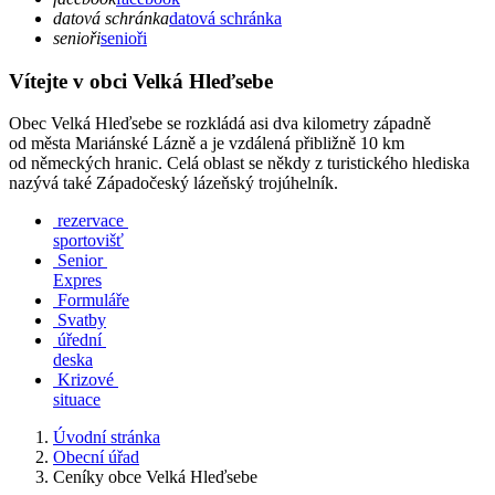
datová schránka
datová schránka
senioři
senioři
Vítejte v obci Velká Hleďsebe
Obec Velká Hleďsebe se rozkládá asi dva kilometry západně
od města Mariánské Lázně a je vzdálená přibližně 10 km
od německých hranic. Celá oblast se někdy z turistického hlediska
nazývá také Západočeský lázeňský trojúhelník.
rezervace
sportovišť
Senior
Expres
Formuláře
Svatby
úřední
deska
Krizové
situace
Úvodní stránka
Obecní úřad
Ceníky obce Velká Hleďsebe