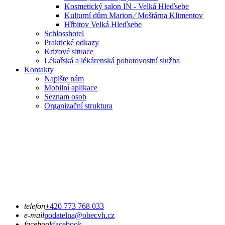
Kosmetický salon IN - Velká Hleďsebe
Kulturní dům Marion ⁄ Moštárna Klimentov
Hřbitov Velká Hleďsebe
Schlosshotel
Praktické odkazy
Krizové situace
Lékařská a lékárenská pohotovostní služba
Kontakty
Napište nám
Mobilní aplikace
Seznam osob
Organizační struktura
telefon
+420 773 768 033
e-mail
podatelna@obecvh.cz
facebook
facebook