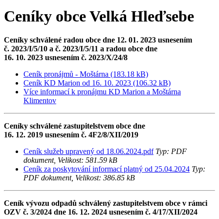
Ceníky obce Velká Hleďsebe
Ceníky schválené radou obce dne 12. 01. 2023 usnesením
č. 2023/I/5/10 a č. 2023/I/5/11 a radou obce dne
16. 10. 2023 usnesením č. 2023/X/24/8
Ceník pronájmů - Moštárna (183.18 kB)
Ceník KD Marion od 16. 10. 2023 (106.32 kB)
Více informací k pronájmu KD Mario
n a Moštárna
Klimentov
Ceníky schválené zastupitelstvem obce dne
16. 12. 2019 usnesením č. 4F2/8/XII/2019
Ceník služeb upravený od 18.06.2024.pdf
Typ: PDF
dokument, Velikost: 581.59 kB
Ceník za poskytování informací platný od 25.04.2024
Typ:
PDF dokument, Velikost: 386.85 kB
Ceník vývozu odpadů schválený zastupitelstvem obce v rámci
OZV č. 3/2024 dne 16. 12. 2024 usnesením č. 4/17/XII/2024