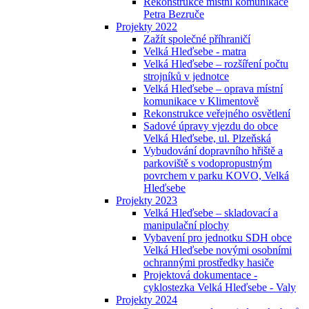
Rekonstrukce místní komunikace
Petra Bezruče
Projekty 2022
Zažít společné příhraničí
Velká Hleďsebe - matra
Velká Hleďsebe – rozšíření počtu
strojníků v jednotce
Velká Hleďsebe – oprava místní
komunikace v Klimentově
Rekonstrukce veřejného osvětlení
Sadové úpravy vjezdu do obce
Velká Hleďsebe, ul. Plzeňská
Vybudování dopravního hřiště a
parkoviště s vodopropustným
povrchem v parku KOVO, Velká
Hleďsebe
Projekty 2023
Velká Hleďsebe – skladovací a
manipulační plochy
Vybavení pro jednotku SDH obce
Velká Hleďsebe novými osobními
ochrannými prostředky hasiče
Projektová dokumentace -
cyklostezka Velká Hleďsebe - Valy
Projekty 2024