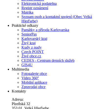
Elektronická podatelna
Registr oznámení
Matrika
Seznam osob a kontaktní spojení (Obec Velká
Hleďsebe)
Praktické odkazy
Památky a příroda Karlovarska
SeniorPas
Karlovarský kraj
Živý kraj
Kudy z nudy
Czech POINT
Živé obce.cz
CEDES - Centrum denních služeb
GIS4U
Multimedia
Fotogalerie obce
Video 360°
Mobilní aplikace
Zpravodaj obce
Kontakty
Adresa:
Plzeňská 32
353 01, Velká Hleďsebe