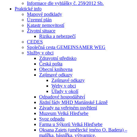
Informace dle vyhlášky č. 259⁄2012 Sb.
Praktické info
Mapové podklady
Územní plán
Katastr nemovitostí
Životní situace
Rizika a nebezpečí
CEDES
Společná cesta GEMEINSAMER WEG
Služby v obci
Zdravotní středisko
Česká pošta
Obecní knihovna
Zajímavé odkazy
Zajímavé odkazy
Weby v obci
Úřady v okolí
Odpadové hospodářství
Jízdní řády MHD Mariánské Lázně
Závady na veřejném osvětlení
Muzeum Velká Hleďsebe
Svoz odpadu
Farma u Sýkorů Velká Hleďsebe
Oksana Zaiets (umělecké jméno O. Badera) –
malířka, básnířka, výtvarnice.