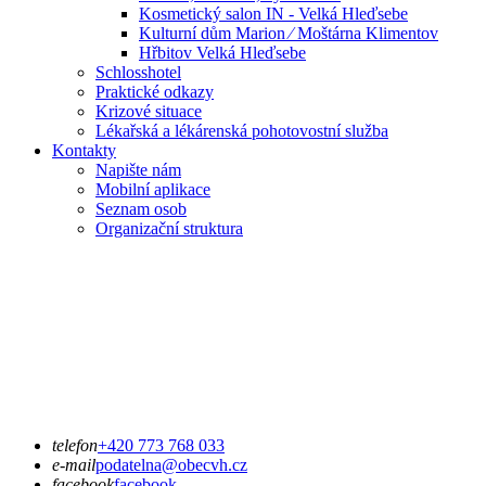
Kosmetický salon IN - Velká Hleďsebe
Kulturní dům Marion ⁄ Moštárna Klimentov
Hřbitov Velká Hleďsebe
Schlosshotel
Praktické odkazy
Krizové situace
Lékařská a lékárenská pohotovostní služba
Kontakty
Napište nám
Mobilní aplikace
Seznam osob
Organizační struktura
telefon
+420 773 768 033
e-mail
podatelna@obecvh.cz
facebook
facebook