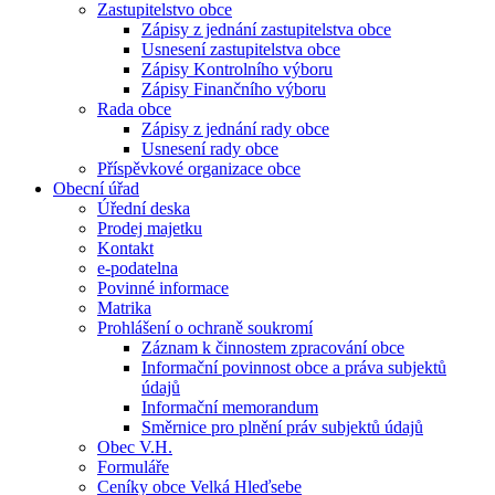
Zastupitelstvo obce
Zápisy z jednání zastupitelstva obce
Usnesení zastupitelstva obce
Zápisy Kontrolního výboru
Zápisy Finančního výboru
Rada obce
Zápisy z jednání rady obce
Usnesení rady obce
Příspěvkové organizace obce
Obecní úřad
Úřední deska
Prodej majetku
Kontakt
e-podatelna
Povinné informace
Matrika
Prohlášení o ochraně soukromí
Záznam k činnostem zpracování obce
Informační povinnost obce a práva subjektů
údajů
Informační memorandum
Směrnice pro plnění práv subjektů údajů
Obec V.H.
Formuláře
Ceníky obce Velká Hleďsebe