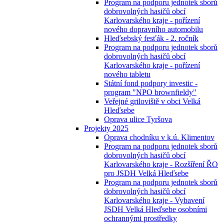
Program na podporu jednotek sborů
dobrovolných hasičů obcí
Karlovarského kraje - pořízení
nového dopravního automobilu
Hleďsebský fesťák - 2. ročník
Program na podporu jednotek sborů
dobrovolných hasičů obcí
Karlovarského kraje - pořízení
nového tabletu
Státní fond podpory investic -
program "NPO brownfieldy"
Veřejné griloviště v obci Velká
Hleďsebe
Oprava ulice Tyršova
Projekty 2025
Oprava chodníku v k.ú. Klimentov
Program na podporu jednotek sborů
dobrovolných hasičů obcí
Karlovarského kraje - Rozšíření ŘO
pro JSDH Velká Hleďsebe
Program na podporu jednotek sborů
dobrovolných hasičů obcí
Karlovarského kraje - Vybavení
JSDH Velká Hleďsebe osobními
ochrannými prostředky