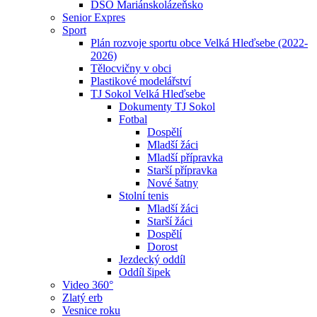
DSO Mariánskolázeňsko
Senior Expres
Sport
Plán rozvoje sportu obce Velká Hleďsebe (2022-
2026)
Tělocvičny v obci
Plastikové modelářství
TJ Sokol Velká Hleďsebe
Dokumenty TJ Sokol
Fotbal
Dospělí
Mladší žáci
Mladší přípravka
Starší přípravka
Nové šatny
Stolní tenis
Mladší žáci
Starší žáci
Dospělí
Dorost
Jezdecký oddíl
Oddíl šipek
Video 360°
Zlatý erb
Vesnice roku