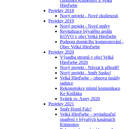
chodníků Klimentov a Velká
Hleďsebe
Projekty 2018
Nový projekt - Nové zkušenosti
Projekty 2019
Nový projekt - Nové směry
Revitalizace bývalého areálu
KOVO v obci Velká Hleďsebe
Podpora domácího kompostování -
Obec Velká Hleďsebe
Projekty 2020
Výsadba stromů v obci Velká
Hleďsebe 2020
Nový projekt - Návrat k přírodě!
Nový projekt - Směr Sasko!
Velká Hleďsebe – obnova fasády
radnice
Rekonstrukce místní komunikace
Ke Knížáku
Svátek sv. Anny 2020
Projekty 2021
Směr Horní Falc!
Velká Hleďsebe – revitalizační
opatření v bývalých kasárnách
Klimentov