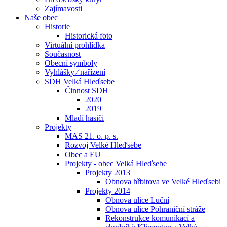
Zajímavosti
Naše obec
Historie
Historická foto
Virtuální prohlídka
Současnost
Obecní symboly
Vyhlášky ⁄ nařízení
SDH Velká Hleďsebe
Činnost SDH
2020
2019
Mladí hasiči
Projekty
MAS 21. o. p. s.
Rozvoj Velké Hleďsebe
Obec a EU
Projekty - obec Velká Hleďsebe
Projekty 2013
Obnova hřbitova ve Velké Hleďsebi
Projekty 2014
Obnova ulice Luční
Obnova ulice Pohraniční stráže
Rekonstrukce komunikací a