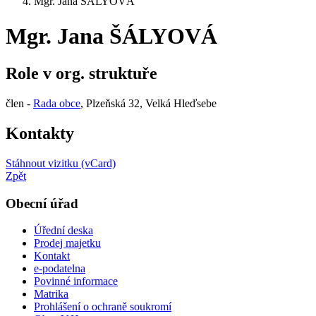
Mgr. Jana ŠÁLYOVÁ
Mgr. Jana ŠÁLYOVÁ
Role v org. struktuře
člen -
Rada obce
, Plzeňská 32, Velká Hleďsebe
Kontakty
Stáhnout vizitku (vCard)
Zpět
Obecní úřad
Úřední deska
Prodej majetku
Kontakt
e-podatelna
Povinné informace
Matrika
Prohlášení o ochraně soukromí