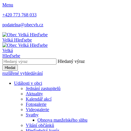
Menu
+420 773 768 033
podatelna@obecvh.cz
Velká Hleďsebe
Velká
Hleďsebe
Hledaný výraz
Hledat
rozšířené vyhledávání
Události v obci
Jednání zastupitelů
Aktuality
Kalendář akcí
Fotogalerie
Videogalerie
Svatby
Obnova manželského slibu
Vítání občánků
Hleďsebský kurýr