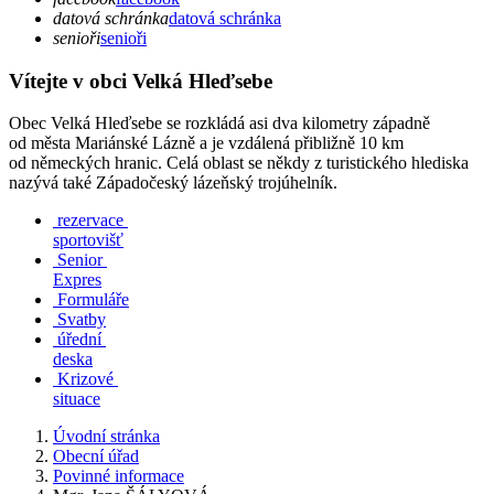
datová schránka
datová schránka
senioři
senioři
Vítejte v obci Velká Hleďsebe
Obec Velká Hleďsebe se rozkládá asi dva kilometry západně
od města Mariánské Lázně a je vzdálená přibližně 10 km
od německých hranic. Celá oblast se někdy z turistického hlediska
nazývá také Západočeský lázeňský trojúhelník.
rezervace
sportovišť
Senior
Expres
Formuláře
Svatby
úřední
deska
Krizové
situace
Úvodní stránka
Obecní úřad
Povinné informace