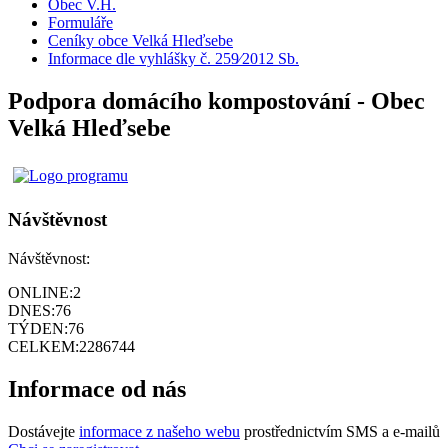
Obec V.H.
Formuláře
Ceníky obce Velká Hleďsebe
Informace dle vyhlášky č. 259⁄2012 Sb.
Podpora domácího kompostování - Obec
Velká Hleďsebe
Návštěvnost
Návštěvnost:
ONLINE:
2
DNES:
76
TÝDEN:
76
CELKEM:
2286744
Informace od nás
Dostávejte
informace z našeho webu
prostřednictvím SMS a e-mailů