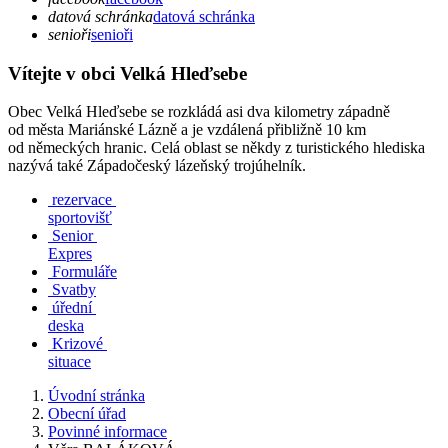
datová schránka
datová schránka
senioři
senioři
Vítejte v obci Velká Hleďsebe
Obec Velká Hleďsebe se rozkládá asi dva kilometry západně
od města Mariánské Lázně a je vzdálená přibližně 10 km
od německých hranic. Celá oblast se někdy z turistického hlediska
nazývá také Západočeský lázeňský trojúhelník.
rezervace
sportovišť
Senior
Expres
Formuláře
Svatby
úřední
deska
Krizové
situace
Úvodní stránka
Obecní úřad
Povinné informace