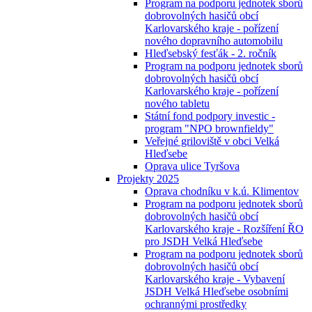
Program na podporu jednotek sborů
dobrovolných hasičů obcí
Karlovarského kraje - pořízení
nového dopravního automobilu
Hleďsebský fesťák - 2. ročník
Program na podporu jednotek sborů
dobrovolných hasičů obcí
Karlovarského kraje - pořízení
nového tabletu
Státní fond podpory investic -
program "NPO brownfieldy"
Veřejné griloviště v obci Velká
Hleďsebe
Oprava ulice Tyršova
Projekty 2025
Oprava chodníku v k.ú. Klimentov
Program na podporu jednotek sborů
dobrovolných hasičů obcí
Karlovarského kraje - Rozšíření ŘO
pro JSDH Velká Hleďsebe
Program na podporu jednotek sborů
dobrovolných hasičů obcí
Karlovarského kraje - Vybavení
JSDH Velká Hleďsebe osobními
ochrannými prostředky