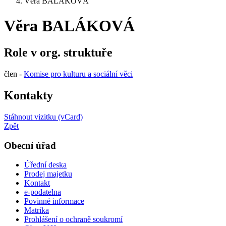
Věra BALÁKOVÁ
Věra BALÁKOVÁ
Role v org. struktuře
člen -
Komise pro kulturu a sociální věci
Kontakty
Stáhnout vizitku (vCard)
Zpět
Obecní úřad
Úřední deska
Prodej majetku
Kontakt
e-podatelna
Povinné informace
Matrika
Prohlášení o ochraně soukromí