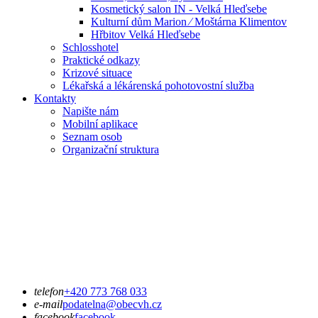
Kosmetický salon IN - Velká Hleďsebe
Kulturní dům Marion ⁄ Moštárna Klimentov
Hřbitov Velká Hleďsebe
Schlosshotel
Praktické odkazy
Krizové situace
Lékařská a lékárenská pohotovostní služba
Kontakty
Napište nám
Mobilní aplikace
Seznam osob
Organizační struktura
telefon
+420 773 768 033
e-mail
podatelna@obecvh.cz
facebook
facebook