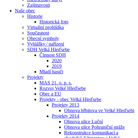
Zajímavosti
Naše obec
Historie
Historická foto
Virtuální prohlídka
Současnost
Obecní symboly
Vyhlášky ⁄ nařízení
SDH Velká Hleďsebe
Činnost SDH
2020
2019
Mladí hasiči
Projekty
MAS 21. o. p. s.
Rozvoj Velké Hleďsebe
Obec a EU
Projekty - obec Velká Hleďsebe
Projekty 2013
Obnova hřbitova ve Velké Hleďsebi
Projekty 2014
Obnova ulice Luční
Obnova ulice Pohraniční stráže
Rekonstrukce komunikací a