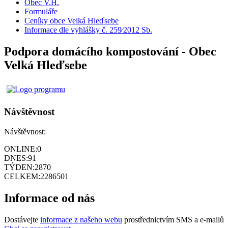
Obec V.H.
Formuláře
Ceníky obce Velká Hleďsebe
Informace dle vyhlášky č. 259⁄2012 Sb.
Podpora domácího kompostování - Obec
Velká Hleďsebe
Návštěvnost
Návštěvnost:
ONLINE:
0
DNES:
91
TÝDEN:
2870
CELKEM:
2286501
Informace od nás
Dostávejte
informace z našeho webu
prostřednictvím SMS a e-mailů