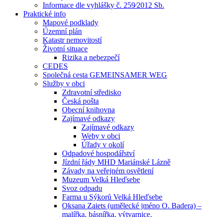
Informace dle vyhlášky č. 259⁄2012 Sb.
Praktické info
Mapové podklady
Územní plán
Katastr nemovitostí
Životní situace
Rizika a nebezpečí
CEDES
Společná cesta GEMEINSAMER WEG
Služby v obci
Zdravotní středisko
Česká pošta
Obecní knihovna
Zajímavé odkazy
Zajímavé odkazy
Weby v obci
Úřady v okolí
Odpadové hospodářství
Jízdní řády MHD Mariánské Lázně
Závady na veřejném osvětlení
Muzeum Velká Hleďsebe
Svoz odpadu
Farma u Sýkorů Velká Hleďsebe
Oksana Zaiets (umělecké jméno O. Badera) –
malířka, básnířka, výtvarnice.