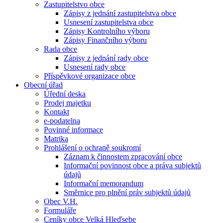
Zastupitelstvo obce
Zápisy z jednání zastupitelstva obce
Usnesení zastupitelstva obce
Zápisy Kontrolního výboru
Zápisy Finančního výboru
Rada obce
Zápisy z jednání rady obce
Usnesení rady obce
Příspěvkové organizace obce
Obecní úřad
Úřední deska
Prodej majetku
Kontakt
e-podatelna
Povinné informace
Matrika
Prohlášení o ochraně soukromí
Záznam k činnostem zpracování obce
Informační povinnost obce a práva subjektů
údajů
Informační memorandum
Směrnice pro plnění práv subjektů údajů
Obec V.H.
Formuláře
Ceníky obce Velká Hleďsebe