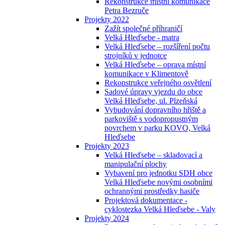
Rekonstrukce místní komunikace
Petra Bezruče
Projekty 2022
Zažít společné příhraničí
Velká Hleďsebe - matra
Velká Hleďsebe – rozšíření počtu
strojníků v jednotce
Velká Hleďsebe – oprava místní
komunikace v Klimentově
Rekonstrukce veřejného osvětlení
Sadové úpravy vjezdu do obce
Velká Hleďsebe, ul. Plzeňská
Vybudování dopravního hřiště a
parkoviště s vodopropustným
povrchem v parku KOVO, Velká
Hleďsebe
Projekty 2023
Velká Hleďsebe – skladovací a
manipulační plochy
Vybavení pro jednotku SDH obce
Velká Hleďsebe novými osobními
ochrannými prostředky hasiče
Projektová dokumentace -
cyklostezka Velká Hleďsebe - Valy
Projekty 2024