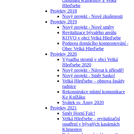
chodníků Klimentov a Velká
Hleďsebe
Projekty 2018
Nový projekt - Nové zkušenosti
Projekty 2019
Nový projekt - Nové směry
Revitalizace bývalého areálu
KOVO v obci Velká Hleďsebe
Podpora domácího kompostování -
Obec Velká Hleďsebe
Projekty 2020
Výsadba stromů v obci Velká
Hleďsebe 2020
Nový projekt - Návrat k přírodě!
Nový projekt - Směr Sasko!
Velká Hleďsebe – obnova fasády
radnice
Rekonstrukce místní komunikace
Ke Knížáku
Svátek sv. Anny 2020
Projekty 2021
Směr Horní Falc!
Velká Hleďsebe – revitalizační
opatření v bývalých kasárnách
Klimentov