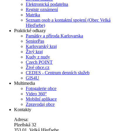
Elektronická podatelna
Registr oznámení
Matrika
Seznam osob a kontaktní spojení (Obec Velká
Hleďsebe)
Praktické odkazy
Památky a příroda Karlovarska
SeniorPas
Karlovarský kraj
Živý kraj
Kudy z nudy
Czech POINT
Živé obce.cz
CEDES - Centrum denních služeb
GIS4U
Multimedia
Fotogalerie obce
Video 360°
Mobilní aplikace
Zpravodaj obce
Kontakty
Adresa:
Plzeňská 32
353 01, Velká Hleďsebe