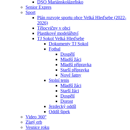
DSO Mariánskolázeňsko
Senior Expres
Sport
Plán rozvoje sportu obce Velká Hleďsebe (2022-
2026)
Tělocvičny v obci
Plastikové modelářství
TJ Sokol Velká Hleďsebe
Dokumenty TJ Sokol
Fotbal
Dospělí
Mladší žáci
Mladší přípravka
Starší přípravka
Nové šatny
Stolní tenis
Mladší žáci
Starší žáci
Dospělí
Dorost
Jezdecký oddíl
Oddíl šipek
Video 360°
Zlatý erb
Vesnice roku