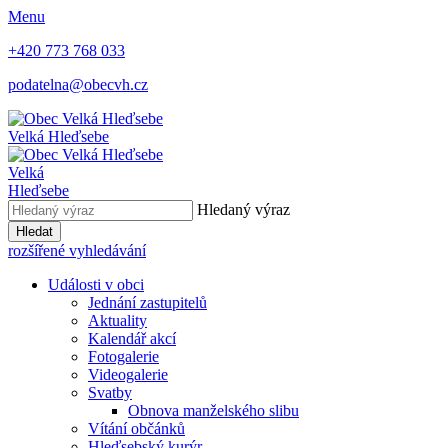
Menu
+420 773 768 033
podatelna@obecvh.cz
Velká Hleďsebe
Velká
Hleďsebe
Hledaný výraz
Hledat
rozšířené vyhledávání
Události v obci
Jednání zastupitelů
Aktuality
Kalendář akcí
Fotogalerie
Videogalerie
Svatby
Obnova manželského slibu
Vítání občánků
Hleďsebský kurýr