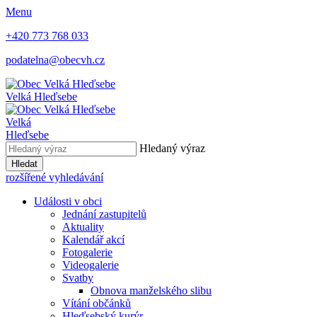
Menu
+420 773 768 033
podatelna@obecvh.cz
Velká Hleďsebe
Velká
Hleďsebe
Hledaný výraz
Hledat
rozšířené vyhledávání
Události v obci
Jednání zastupitelů
Aktuality
Kalendář akcí
Fotogalerie
Videogalerie
Svatby
Obnova manželského slibu
Vítání občánků
Hleďsebský kurýr