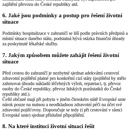
zajištění převozu do České republiky atd.
6. Jaké jsou podmínky a postup pro řešení životní
situace
Podmínky hospitalizace v zahraničí se liší podle právních předpisů a
místní situace daného státu, podstatná bývá otázka finanční úhrady
za poskytnuté lékařské služby.
7. Jakým způsobem můžete zahájit řešení životní
situace
Před cestou do zahraničí je nezbytné sjednat adekvátní cestovní
zdravotní pojištění platné pro konkrétní cizí státy (pojištění by mělo
zahrnovat úhradu nákladů léčebných výloh, repatriaci, tj. převoz
osoby do České republiky, převoz lidských pozůstatků do České
republiky atd.).
Čeští občané mají při pobytu v jiném členském státě Evropské unie
nárok pouze na nutnou a neodkladnou zdravotní péči na účet své
zdravotní pojišťovny. Doporučuje se tedy (i při cestování v rámci
Evropské unie) sjednat příslušné připojištění.
8. Na které instituci životní situaci řešit