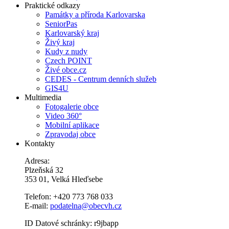
Praktické odkazy
Památky a příroda Karlovarska
SeniorPas
Karlovarský kraj
Živý kraj
Kudy z nudy
Czech POINT
Živé obce.cz
CEDES - Centrum denních služeb
GIS4U
Multimedia
Fotogalerie obce
Video 360°
Mobilní aplikace
Zpravodaj obce
Kontakty
Adresa:
Plzeňská 32
353 01, Velká Hleďsebe
Telefon: +420 773 768 033
E-mail:
podatelna@obecvh.cz
ID Datové schránky: r9jbapp