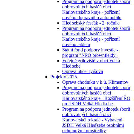
Program na podporu jednotek sborů
dobrovolných hasičů obcí
Karlovarského kraje - pořízení
nového dopravního automobilu
Hleďsebský fesťák - 2. ročník
Program na podporu jednotek sborů
dobrovolných hasičů obcí
Karlovarského kraje - pořízení
nového tabletu
Státní fond podpory investic -
program "NPO brownfieldy"
Veřejné griloviště v obci Velká
Hleďsebe
Oprava ulice Tyršova
Projekty 2025
Oprava chodníku v k.ú. Klimentov
Program na podporu jednotek sborů
dobrovolných hasičů obcí
Karlovarského kraje - Rozšíření ŘO
pro JSDH Velká Hleďsebe
Program na podporu jednotek sborů
dobrovolných hasičů obcí
Karlovarského kraje - Vybavení
JSDH Velká Hleďsebe osobními
ochrannými prostředky