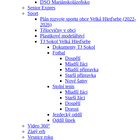
DSO Mariánskolázeňsko
Senior Expres
Sport
Plán rozvoje sportu obce Velká Hleďsebe (2022-
2026)
Tělocvičny v obci
Plastikové modelářství
TJ Sokol Velká Hleďsebe
Dokumenty TJ Sokol
Fotbal
Dospělí
Mladší žáci
Mladší přípravka
Starší přípravka
Nové šatny
Stolní tenis
Mladší žáci
Starší žáci
Dospělí
Dorost
Jezdecký oddíl
Oddíl šipek
Video 360°
Zlatý erb
Vesnice roku