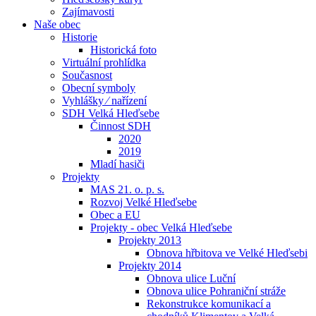
Zajímavosti
Naše obec
Historie
Historická foto
Virtuální prohlídka
Současnost
Obecní symboly
Vyhlášky ⁄ nařízení
SDH Velká Hleďsebe
Činnost SDH
2020
2019
Mladí hasiči
Projekty
MAS 21. o. p. s.
Rozvoj Velké Hleďsebe
Obec a EU
Projekty - obec Velká Hleďsebe
Projekty 2013
Obnova hřbitova ve Velké Hleďsebi
Projekty 2014
Obnova ulice Luční
Obnova ulice Pohraniční stráže
Rekonstrukce komunikací a