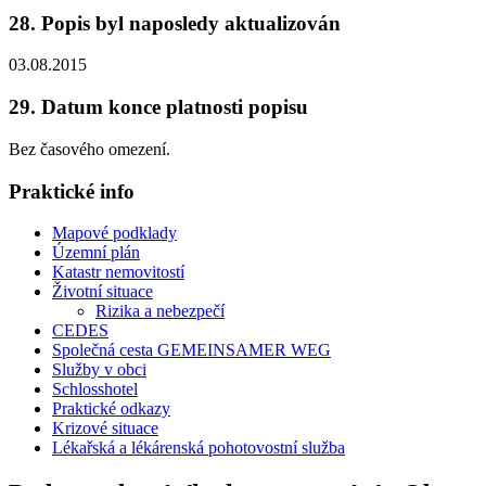
28. Popis byl naposledy aktualizován
03.08.2015
29. Datum konce platnosti popisu
Bez časového omezení.
Praktické info
Mapové podklady
Územní plán
Katastr nemovitostí
Životní situace
Rizika a nebezpečí
CEDES
Společná cesta GEMEINSAMER WEG
Služby v obci
Schlosshotel
Praktické odkazy
Krizové situace
Lékařská a lékárenská pohotovostní služba