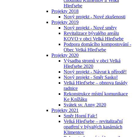
chodníků Klimentov a Velká
Hleďsebe
Projekty 2018
Nový projekt - Nové zkušenosti
Projekty 2019
Nový projekt - Nové směry
Revitalizace bývalého areálu
KOVO v obci Velká Hleďsebe
Podpora domácího kompostování -
Obec Velká Hleďsebe
Projekty 2020
Výsadba stromů v obci Velká
Hleďsebe 2020
Nový projekt - Návrat k přírodě!
Nový projekt - Směr Sasko!
Velká Hleďsebe – obnova fasády
radnice
Rekonstrukce místní komunikace
Ke Knížáku
Svátek sv. Anny 2020
Projekty 2021
Směr Horní Falc!
Velká Hleďsebe – revitalizační
opatření v bývalých kasárnách
Klimentov