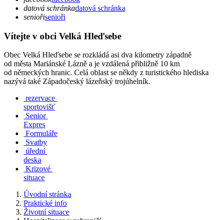
datová schránka
datová schránka
senioři
senioři
Vítejte v obci Velká Hleďsebe
Obec Velká Hleďsebe se rozkládá asi dva kilometry západně
od města Mariánské Lázně a je vzdálená přibližně 10 km
od německých hranic. Celá oblast se někdy z turistického hlediska
nazývá také Západočeský lázeňský trojúhelník.
rezervace
sportovišť
Senior
Expres
Formuláře
Svatby
úřední
deska
Krizové
situace
Úvodní stránka
Praktické info
Životní situace