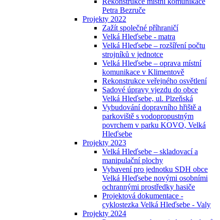
Rekonstrukce místní komunikace
Petra Bezruče
Projekty 2022
Zažít společné příhraničí
Velká Hleďsebe - matra
Velká Hleďsebe – rozšíření počtu
strojníků v jednotce
Velká Hleďsebe – oprava místní
komunikace v Klimentově
Rekonstrukce veřejného osvětlení
Sadové úpravy vjezdu do obce
Velká Hleďsebe, ul. Plzeňská
Vybudování dopravního hřiště a
parkoviště s vodopropustným
povrchem v parku KOVO, Velká
Hleďsebe
Projekty 2023
Velká Hleďsebe – skladovací a
manipulační plochy
Vybavení pro jednotku SDH obce
Velká Hleďsebe novými osobními
ochrannými prostředky hasiče
Projektová dokumentace -
cyklostezka Velká Hleďsebe - Valy
Projekty 2024