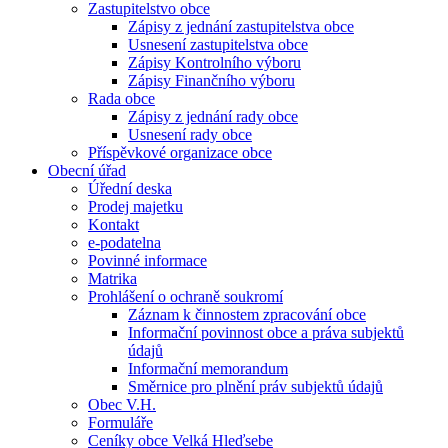
Zastupitelstvo obce
Zápisy z jednání zastupitelstva obce
Usnesení zastupitelstva obce
Zápisy Kontrolního výboru
Zápisy Finančního výboru
Rada obce
Zápisy z jednání rady obce
Usnesení rady obce
Příspěvkové organizace obce
Obecní úřad
Úřední deska
Prodej majetku
Kontakt
e-podatelna
Povinné informace
Matrika
Prohlášení o ochraně soukromí
Záznam k činnostem zpracování obce
Informační povinnost obce a práva subjektů
údajů
Informační memorandum
Směrnice pro plnění práv subjektů údajů
Obec V.H.
Formuláře
Ceníky obce Velká Hleďsebe