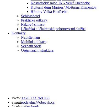
Kosmetický salon IN - Velká Hleďsebe
Kulturní dům Marion ⁄ Moštárna Klimentov
Hřbitov Velká Hleďsebe
Schlosshotel
Praktické odkazy
Krizové situace
Lékařská a lékárenská pohotovostní služba
Kontakty
Napište nám
Mobilní aplikace
Seznam osob
Organizační struktura
telefon
+420 773 768 033
e-mail
podatelna@obecvh.cz
facebook
facebook