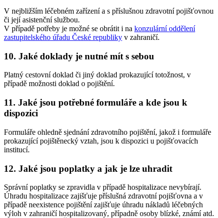
V nejbližším léčebném zařízení a s příslušnou zdravotní pojišťovnou
či její asistenční službou.
V případě potřeby je možné se obrátit i na
konzulární oddělení
zastupitelského úřadu České republiky
v zahraničí.
10. Jaké doklady je nutné mít s sebou
Platný cestovní doklad či jiný doklad prokazující totožnost, v
případě možnosti doklad o pojištění.
11. Jaké jsou potřebné formuláře a kde jsou k
dispozici
Formuláře ohledně sjednání zdravotního pojištění, jakož i formuláře
prokazující pojištěnecký vztah, jsou k dispozici u pojišťovacích
institucí.
12. Jaké jsou poplatky a jak je lze uhradit
Správní poplatky se zpravidla v případě hospitalizace nevybírají.
Úhradu hospitalizace zajišťuje příslušná zdravotní pojišťovna a v
případě neexistence pojištění zajišťuje úhradu nákladů léčebných
výloh v zahraničí hospitalizovaný, případně osoby blízké, známí atd.