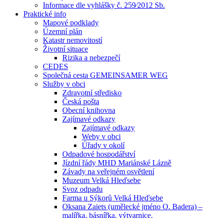
Informace dle vyhlášky č. 259⁄2012 Sb.
Praktické info
Mapové podklady
Územní plán
Katastr nemovitostí
Životní situace
Rizika a nebezpečí
CEDES
Společná cesta GEMEINSAMER WEG
Služby v obci
Zdravotní středisko
Česká pošta
Obecní knihovna
Zajímavé odkazy
Zajímavé odkazy
Weby v obci
Úřady v okolí
Odpadové hospodářství
Jízdní řády MHD Mariánské Lázně
Závady na veřejném osvětlení
Muzeum Velká Hleďsebe
Svoz odpadu
Farma u Sýkorů Velká Hleďsebe
Oksana Zaiets (umělecké jméno O. Badera) –
malířka, básnířka, výtvarnice.