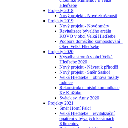
chodníků Klimentov a Velká
Hleďsebe
Projekty 2018
Nový projekt - Nové zkušenosti
Projekty 2019
Nový projekt - Nové směry
Revitalizace bývalého areálu
KOVO v obci Velká Hleďsebe
Podpora domácího kompostování -
Obec Velká Hleďsebe
Projekty 2020
Výsadba stromů v obci Velká
Hleďsebe 2020
Nový projekt - Návrat k přírodě!
Nový projekt - Směr Sasko!
Velká Hleďsebe – obnova fasády
radnice
Rekonstrukce místní komunikace
Ke Knížáku
Svátek sv. Anny 2020
Projekty 2021
Směr Horní Falc!
Velká Hleďsebe – revitalizační
opatření v bývalých kasárnách
Klimentov