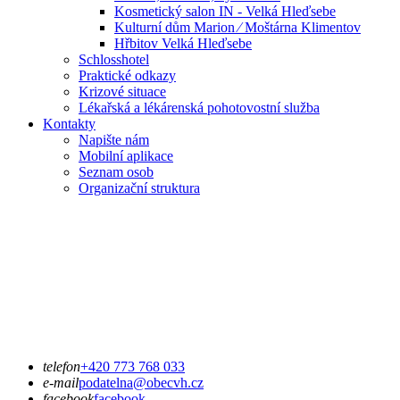
Kosmetický salon IN - Velká Hleďsebe
Kulturní dům Marion ⁄ Moštárna Klimentov
Hřbitov Velká Hleďsebe
Schlosshotel
Praktické odkazy
Krizové situace
Lékařská a lékárenská pohotovostní služba
Kontakty
Napište nám
Mobilní aplikace
Seznam osob
Organizační struktura
telefon
+420 773 768 033
e-mail
podatelna@obecvh.cz
facebook
facebook