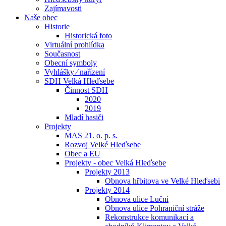
Zajímavosti
Naše obec
Historie
Historická foto
Virtuální prohlídka
Současnost
Obecní symboly
Vyhlášky ⁄ nařízení
SDH Velká Hleďsebe
Činnost SDH
2020
2019
Mladí hasiči
Projekty
MAS 21. o. p. s.
Rozvoj Velké Hleďsebe
Obec a EU
Projekty - obec Velká Hleďsebe
Projekty 2013
Obnova hřbitova ve Velké Hleďsebi
Projekty 2014
Obnova ulice Luční
Obnova ulice Pohraniční stráže
Rekonstrukce komunikací a