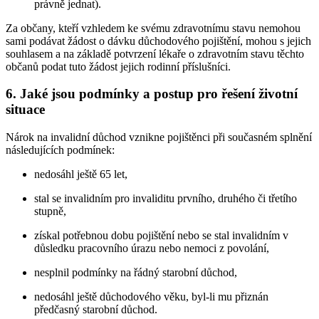
právně jednat).
Za občany, kteří vzhledem ke svému zdravotnímu stavu nemohou
sami podávat žádost o dávku důchodového pojištění, mohou s jejich
souhlasem a na základě potvrzení lékaře o zdravotním stavu těchto
občanů podat tuto žádost jejich rodinní příslušníci.
6. Jaké jsou podmínky a postup pro řešení životní
situace
Nárok na invalidní důchod vznikne pojištěnci při současném splnění
následujících podmínek:
nedosáhl ještě 65 let,
stal se invalidním pro invaliditu prvního, druhého či třetího
stupně,
získal potřebnou dobu pojištění nebo se stal invalidním v
důsledku pracovního úrazu nebo nemoci z povolání,
nesplnil podmínky na řádný starobní důchod,
nedosáhl ještě důchodového věku, byl-li mu přiznán
předčasný starobní důchod.