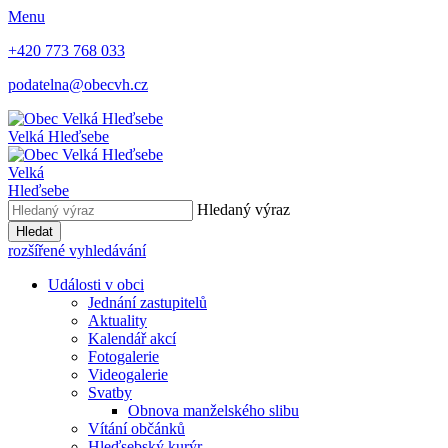
Menu
+420 773 768 033
podatelna@obecvh.cz
Velká Hleďsebe
Velká
Hleďsebe
Hledaný výraz
Hledat
rozšířené vyhledávání
Události v obci
Jednání zastupitelů
Aktuality
Kalendář akcí
Fotogalerie
Videogalerie
Svatby
Obnova manželského slibu
Vítání občánků
Hleďsebský kurýr