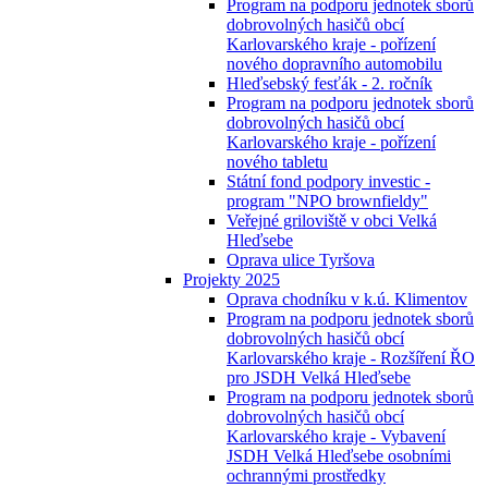
Program na podporu jednotek sborů
dobrovolných hasičů obcí
Karlovarského kraje - pořízení
nového dopravního automobilu
Hleďsebský fesťák - 2. ročník
Program na podporu jednotek sborů
dobrovolných hasičů obcí
Karlovarského kraje - pořízení
nového tabletu
Státní fond podpory investic -
program "NPO brownfieldy"
Veřejné griloviště v obci Velká
Hleďsebe
Oprava ulice Tyršova
Projekty 2025
Oprava chodníku v k.ú. Klimentov
Program na podporu jednotek sborů
dobrovolných hasičů obcí
Karlovarského kraje - Rozšíření ŘO
pro JSDH Velká Hleďsebe
Program na podporu jednotek sborů
dobrovolných hasičů obcí
Karlovarského kraje - Vybavení
JSDH Velká Hleďsebe osobními
ochrannými prostředky