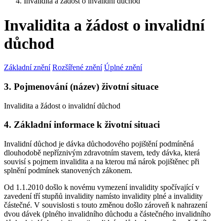
Invalidita a žádost o invalidní důchod
Invalidita a žádost o invalidní
důchod
Základní znění
Rozšířené znění
Úplné znění
3. Pojmenování (název) životní situace
Invalidita a žádost o invalidní důchod
4. Základní informace k životní situaci
Invalidní důchod je dávka důchodového pojištění podmíněná
dlouhodobě nepříznivým zdravotním stavem, tedy dávka, která
souvisí s pojmem invalidita a na kterou má nárok pojištěnec při
splnění podmínek stanovených zákonem.
Od 1.1.2010 došlo k novému vymezení invalidity spočívající v
zavedení tří stupňů invalidity namísto invalidity plné a invalidity
částečné. V souvislosti s touto změnou došlo zároveň k nahrazení
dvou dávek (plného invalidního důchodu a částečného invalidního