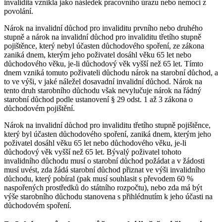
invalidita vznikla jako následek pracovního úrazu nebo nemoci z
povolání.
Nárok na invalidní důchod pro invaliditu prvního nebo druhého
stupně a nárok na invalidní důchod pro invaliditu třetího stupně
pojištěnce, který nebyl účasten důchodového spoření, ze zákona
zaniká dnem, kterým jeho poživatel dosáhl věku 65 let nebo
důchodového věku, je-li důchodový věk vyšší než 65 let. Tímto
dnem vzniká tomuto poživateli důchodu nárok na starobní důchod, a
to ve výši, v jaké náležel dosavadní invalidní důchod. Nárok na
tento druh starobního důchodu však nevylučuje nárok na řádný
starobní důchod podle ustanovení § 29 odst. 1 až 3 zákona o
důchodovém pojištění.
Nárok na invalidní důchod pro invaliditu třetího stupně pojištěnce,
který byl účasten důchodového spoření, zaniká dnem, kterým jeho
poživatel dosáhl věku 65 let nebo důchodového věku, je-li
důchodový věk vyšší než 65 let. Bývalý poživatel tohoto
invalidního důchodu musí o starobní důchod požádat a v žádosti
musí uvést, zda žádá starobní důchod přiznat ve výši invalidního
důchodu, který pobíral (pak musí souhlasit s převodem 60 %
naspořených prostředků do státního rozpočtu), nebo zda má být
výše starobního důchodu stanovena s přihlédnutím k jeho účasti na
důchodovém spoření.