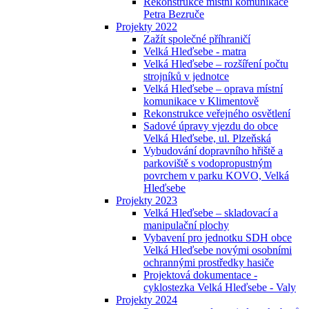
Rekonstrukce místní komunikace
Petra Bezruče
Projekty 2022
Zažít společné příhraničí
Velká Hleďsebe - matra
Velká Hleďsebe – rozšíření počtu
strojníků v jednotce
Velká Hleďsebe – oprava místní
komunikace v Klimentově
Rekonstrukce veřejného osvětlení
Sadové úpravy vjezdu do obce
Velká Hleďsebe, ul. Plzeňská
Vybudování dopravního hřiště a
parkoviště s vodopropustným
povrchem v parku KOVO, Velká
Hleďsebe
Projekty 2023
Velká Hleďsebe – skladovací a
manipulační plochy
Vybavení pro jednotku SDH obce
Velká Hleďsebe novými osobními
ochrannými prostředky hasiče
Projektová dokumentace -
cyklostezka Velká Hleďsebe - Valy
Projekty 2024