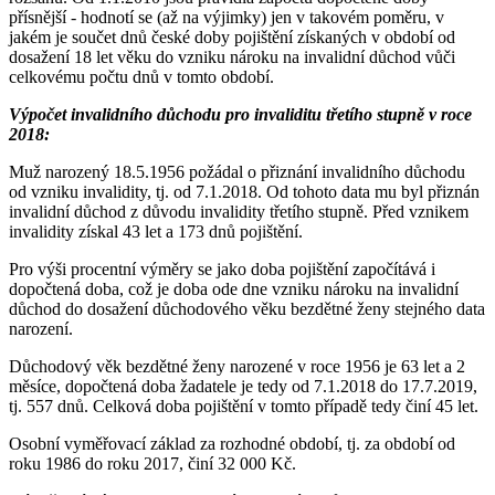
přísnější - hodnotí se (až na výjimky) jen v takovém poměru, v
jakém je součet dnů české doby pojištění získaných v období od
dosažení 18 let věku do vzniku nároku na invalidní důchod vůči
celkovému počtu dnů v tomto období.
Výpočet invalidního důchodu pro invaliditu třetího stupně v roce
2018:
Muž narozený 18.5.1956 požádal o přiznání invalidního důchodu
od vzniku invalidity, tj. od 7.1.2018. Od tohoto data mu byl přiznán
invalidní důchod z důvodu invalidity třetího stupně. Před vznikem
invalidity získal 43 let a 173 dnů pojištění.
Pro výši procentní výměry se jako doba pojištění započítává i
dopočtená doba, což je doba ode dne vzniku nároku na invalidní
důchod do dosažení důchodového věku bezdětné ženy stejného data
narození.
Důchodový věk bezdětné ženy narozené v roce 1956 je 63 let a 2
měsíce, dopočtená doba žadatele je tedy od 7.1.2018 do 17.7.2019,
tj. 557 dnů. Celková doba pojištění v tomto případě tedy činí 45 let.
Osobní vyměřovací základ za rozhodné období, tj. za období od
roku 1986 do roku 2017, činí 32 000 Kč.