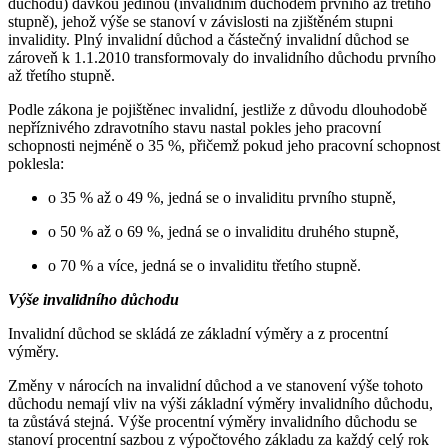
důchodu) dávkou jedinou (invalidním důchodem prvního až třetího
stupně), jehož výše se stanoví v závislosti na zjištěném stupni
invalidity. Plný invalidní důchod a částečný invalidní důchod se
zároveň k 1.1.2010 transformovaly do invalidního důchodu prvního
až třetího stupně.
Podle zákona je pojištěnec invalidní, jestliže z důvodu dlouhodobě
nepříznivého zdravotního stavu nastal pokles jeho pracovní
schopnosti nejméně o 35 %, přičemž pokud jeho pracovní schopnost
poklesla:
o 35 % až o 49 %, jedná se o invaliditu prvního stupně,
o 50 % až o 69 %, jedná se o invaliditu druhého stupně,
o 70 % a více, jedná se o invaliditu třetího stupně.
Výše invalidního důchodu
Invalidní důchod se skládá ze základní výměry a z procentní
výměry.
Změny v nárocích na invalidní důchod a ve stanovení výše tohoto
důchodu nemají vliv na výši základní výměry invalidního důchodu,
ta zůstává stejná. Výše procentní výměry invalidního důchodu se
stanoví procentní sazbou z výpočtového základu za každý celý rok