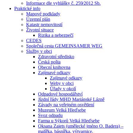
Informace dle vyhlášky č. 259⁄2012 Sb.
Praktické info
Mapové podklady
Územní plán
Katastr nemovitostí
Životní situace
Rizika a nebezpečí
CEDES
Společná cesta GEMEINSAMER WEG
Služby v obci
Zdravotní středisko
Česká pošta
Obecní knihovna
Zajímavé odkazy
Zajímavé odkazy
Weby v obci
Úřady v okolí
Odpadové hospodářství
Jízdní řády MHD Mariánské Lázně
Závady na veřejném osvětlení
Muzeum Velká Hleďsebe
Svoz odpadu
Farma u Sýkorů Velká Hleďsebe
Oksana Zaiets (umělecké jméno O. Badera) –
malířka, básnířka, výtvarnice.