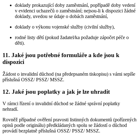
doklady prokazující doby zaměstnání, popřípadě doby vedení
v evidenci uchazečů o zaměstnání; nejsou-li k dispozici žádné
doklady, uvedou se údaje o dobách zaměstnání,
doklady o výkonu vojenské služby (civilní služby),
rodné listy dětí (pokud žadatel/ka požaduje zápočet péče o
děti).
11. Jaké jsou potřebné formuláře a kde jsou k
dispozici
Žádost o invalidní důchod (na předepsaném tiskopisu) s vámi sepíše
příslušná OSSZ/ PSSZ/ MSSZ.
12. Jaké jsou poplatky a jak je lze uhradit
V rámci řízení o invalidní důchod se žádné správní poplatky
nehradí.
Rovněž případné ověření pravosti listinných dokumentů (pořízených
opisů podle originálu) předkládaných spolu se žádostí o důchod
provádí bezplatně příslušná OSSZ/ PSSZ/ MSSZ.