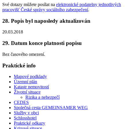
Své dotazy můžete posílat na
elektronické podatelny jednotlivých
pracovišť České správy sociálního zabezpečení
.
28. Popis byl naposledy aktualizován
20.03.2018
29. Datum konce platnosti popisu
Bez časového omezení.
Praktické info
Mapové podklady
Územní plán
Katastr nemovitostí
Životní situace
Rizika a nebezpečí
CEDES
Společná cesta GEMEINSAMER WEG
Služby v obci
Schlosshotel
Praktické odkazy
Krizové situace