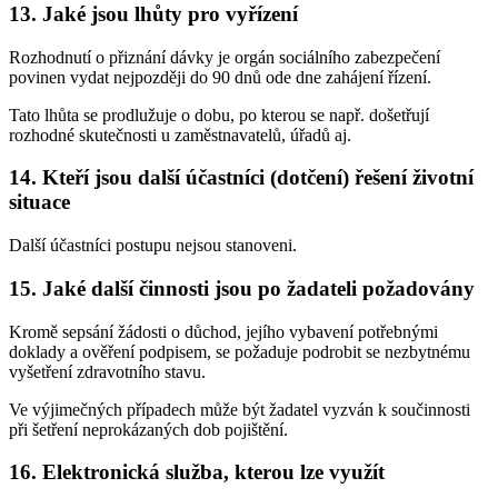
13. Jaké jsou lhůty pro vyřízení
Rozhodnutí o přiznání dávky je orgán sociálního zabezpečení
povinen vydat nejpozději do 90 dnů ode dne zahájení řízení.
Tato lhůta se prodlužuje o dobu, po kterou se např. došetřují
rozhodné skutečnosti u zaměstnavatelů, úřadů aj.
14. Kteří jsou další účastníci (dotčení) řešení životní
situace
Další účastníci postupu nejsou stanoveni.
15. Jaké další činnosti jsou po žadateli požadovány
Kromě sepsání žádosti o důchod, jejího vybavení potřebnými
doklady a ověření podpisem, se požaduje podrobit se nezbytnému
vyšetření zdravotního stavu.
Ve výjimečných případech může být žadatel vyzván k součinnosti
při šetření neprokázaných dob pojištění.
16. Elektronická služba, kterou lze využít