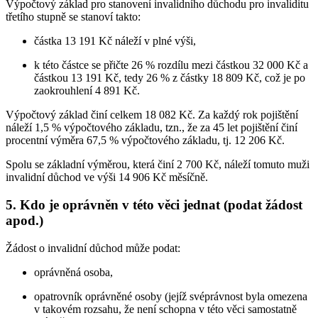
Výpočtový základ pro stanovení invalidního důchodu pro invaliditu
třetího stupně se stanoví takto:
částka 13 191 Kč náleží v plné výši,
k této částce se přičte 26 % rozdílu mezi částkou 32 000 Kč a
částkou 13 191 Kč, tedy 26 % z částky 18 809 Kč, což je po
zaokrouhlení 4 891 Kč.
Výpočtový základ činí celkem 18 082 Kč. Za každý rok pojištění
náleží 1,5 % výpočtového základu, tzn., že za 45 let pojištění činí
procentní výměra 67,5 % výpočtového základu, tj. 12 206 Kč.
Spolu se základní výměrou, která činí 2 700 Kč, náleží tomuto muži
invalidní důchod ve výši 14 906 Kč měsíčně.
5. Kdo je oprávněn v této věci jednat (podat žádost
apod.)
Žádost o invalidní důchod může podat:
oprávněná osoba,
opatrovník oprávněné osoby (jejíž svéprávnost byla omezena
v takovém rozsahu, že není schopna v této věci samostatně