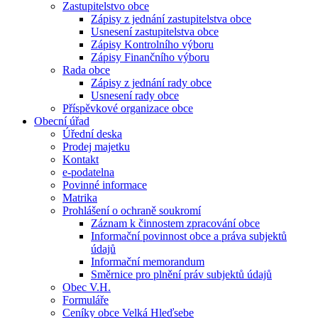
Zastupitelstvo obce
Zápisy z jednání zastupitelstva obce
Usnesení zastupitelstva obce
Zápisy Kontrolního výboru
Zápisy Finančního výboru
Rada obce
Zápisy z jednání rady obce
Usnesení rady obce
Příspěvkové organizace obce
Obecní úřad
Úřední deska
Prodej majetku
Kontakt
e-podatelna
Povinné informace
Matrika
Prohlášení o ochraně soukromí
Záznam k činnostem zpracování obce
Informační povinnost obce a práva subjektů
údajů
Informační memorandum
Směrnice pro plnění práv subjektů údajů
Obec V.H.
Formuláře
Ceníky obce Velká Hleďsebe