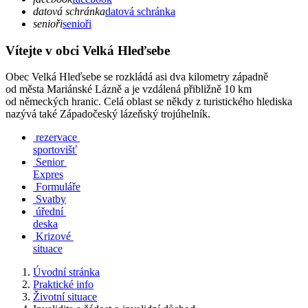
datová schránka
datová schránka
senioři
senioři
Vítejte v obci Velká Hleďsebe
Obec Velká Hleďsebe se rozkládá asi dva kilometry západně
od města Mariánské Lázně a je vzdálená přibližně 10 km
od německých hranic. Celá oblast se někdy z turistického hlediska
nazývá také Západočeský lázeňský trojúhelník.
rezervace
sportovišť
Senior
Expres
Formuláře
Svatby
úřední
deska
Krizové
situace
Úvodní stránka
Praktické info
Životní situace