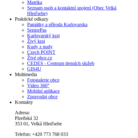
Matrika
Seznam osob a kontaktní spojení (Obec Velká
Hleďsebe)
Praktické odkazy
Památky a příroda Karlovarska
SeniorPas
Karlovarský kraj
Živý kraj
Kudy z nudy
Czech POINT
Živé obce.cz
CEDES - Centrum denních služeb
GIS4U
Multimedia
Fotogalerie obce
Video 360°
Mobilní aplikace
Zpravodaj obce
Kontakty
Adresa:
Plzeňská 32
353 01, Velká Hleďsebe
Telefon: +420 773 768 033