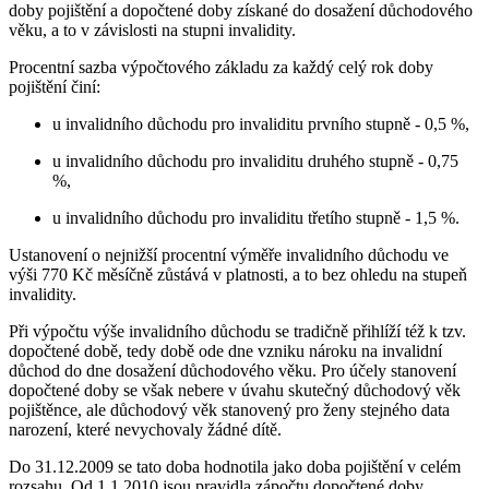
doby pojištění a dopočtené doby získané do dosažení důchodového
věku, a to v závislosti na stupni invalidity.
Procentní sazba výpočtového základu za každý celý rok doby
pojištění činí:
u invalidního důchodu pro invaliditu prvního stupně - 0,5 %,
u invalidního důchodu pro invaliditu druhého stupně - 0,75
%,
u invalidního důchodu pro invaliditu třetího stupně - 1,5 %.
Ustanovení o nejnižší procentní výměře invalidního důchodu ve
výši 770 Kč měsíčně zůstává v platnosti, a to bez ohledu na stupeň
invalidity.
Při výpočtu výše invalidního důchodu se tradičně přihlíží též k tzv.
dopočtené době, tedy době ode dne vzniku nároku na invalidní
důchod do dne dosažení důchodového věku. Pro účely stanovení
dopočtené doby se však nebere v úvahu skutečný důchodový věk
pojištěnce, ale důchodový věk stanovený pro ženy stejného data
narození, které nevychovaly žádné dítě.
Do 31.12.2009 se tato doba hodnotila jako doba pojištění v celém
rozsahu. Od 1.1.2010 jsou pravidla zápočtu dopočtené doby