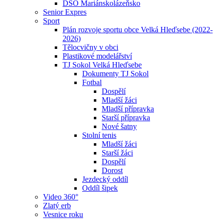
DSO Mariánskolázeňsko
Senior Expres
Sport
Plán rozvoje sportu obce Velká Hleďsebe (2022-
2026)
Tělocvičny v obci
Plastikové modelářství
TJ Sokol Velká Hleďsebe
Dokumenty TJ Sokol
Fotbal
Dospělí
Mladší žáci
Mladší přípravka
Starší přípravka
Nové šatny
Stolní tenis
Mladší žáci
Starší žáci
Dospělí
Dorost
Jezdecký oddíl
Oddíl šipek
Video 360°
Zlatý erb
Vesnice roku