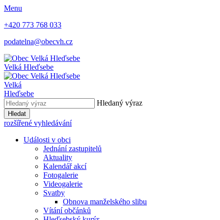
Menu
+420 773 768 033
podatelna@obecvh.cz
Velká Hleďsebe
Velká
Hleďsebe
Hledaný výraz
Hledat
rozšířené vyhledávání
Události v obci
Jednání zastupitelů
Aktuality
Kalendář akcí
Fotogalerie
Videogalerie
Svatby
Obnova manželského slibu
Vítání občánků
Hleďsebský kurýr