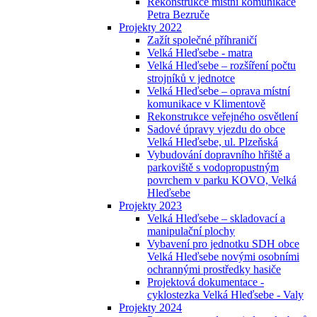
Rekonstrukce místní komunikace
Petra Bezruče
Projekty 2022
Zažít společné příhraničí
Velká Hleďsebe - matra
Velká Hleďsebe – rozšíření počtu
strojníků v jednotce
Velká Hleďsebe – oprava místní
komunikace v Klimentově
Rekonstrukce veřejného osvětlení
Sadové úpravy vjezdu do obce
Velká Hleďsebe, ul. Plzeňská
Vybudování dopravního hřiště a
parkoviště s vodopropustným
povrchem v parku KOVO, Velká
Hleďsebe
Projekty 2023
Velká Hleďsebe – skladovací a
manipulační plochy
Vybavení pro jednotku SDH obce
Velká Hleďsebe novými osobními
ochrannými prostředky hasiče
Projektová dokumentace -
cyklostezka Velká Hleďsebe - Valy
Projekty 2024