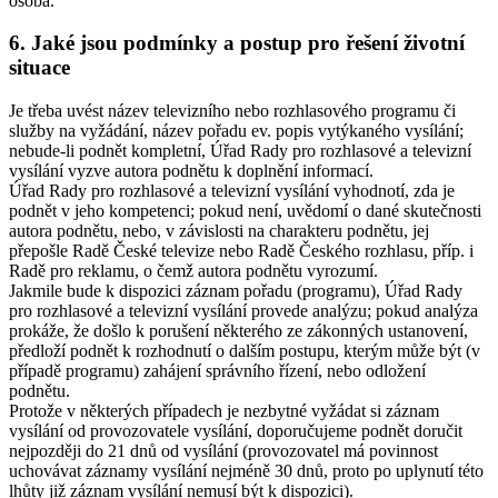
osoba.
6. Jaké jsou podmínky a postup pro řešení životní
situace
Je třeba uvést název televizního nebo rozhlasového programu či
služby na vyžádání, název pořadu ev. popis vytýkaného vysílání;
nebude-li podnět kompletní, Úřad Rady pro rozhlasové a televizní
vysílání vyzve autora podnětu k doplnění informací.
Úřad Rady pro rozhlasové a televizní vysílání vyhodnotí, zda je
podnět v jeho kompetenci; pokud není, uvědomí o dané skutečnosti
autora podnětu, nebo, v závislosti na charakteru podnětu, jej
přepošle Radě České televize nebo Radě Českého rozhlasu, příp. i
Radě pro reklamu, o čemž autora podnětu vyrozumí.
Jakmile bude k dispozici záznam pořadu (programu), Úřad Rady
pro rozhlasové a televizní vysílání provede analýzu; pokud analýza
prokáže, že došlo k porušení některého ze zákonných ustanovení,
předloží podnět k rozhodnutí o dalším postupu, kterým může být (v
případě programu) zahájení správního řízení, nebo odložení
podnětu.
Protože v některých případech je nezbytné vyžádat si záznam
vysílání od provozovatele vysílání, doporučujeme podnět doručit
nejpozději do 21 dnů od vysílání (provozovatel má povinnost
uchovávat záznamy vysílání nejméně 30 dnů, proto po uplynutí této
lhůty již záznam vysílání nemusí být k dispozici).