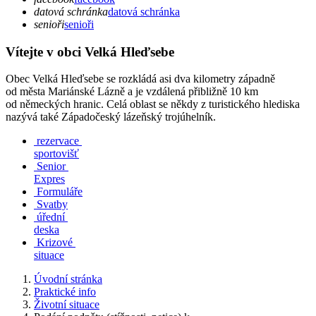
datová schránka
datová schránka
senioři
senioři
Vítejte v obci Velká Hleďsebe
Obec Velká Hleďsebe se rozkládá asi dva kilometry západně
od města Mariánské Lázně a je vzdálená přibližně 10 km
od německých hranic. Celá oblast se někdy z turistického hlediska
nazývá také Západočeský lázeňský trojúhelník.
rezervace
sportovišť
Senior
Expres
Formuláře
Svatby
úřední
deska
Krizové
situace
Úvodní stránka
Praktické info
Životní situace