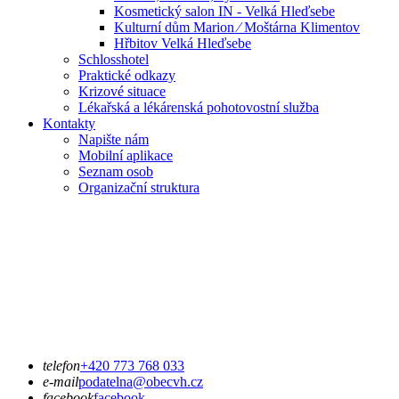
Kosmetický salon IN - Velká Hleďsebe
Kulturní dům Marion ⁄ Moštárna Klimentov
Hřbitov Velká Hleďsebe
Schlosshotel
Praktické odkazy
Krizové situace
Lékařská a lékárenská pohotovostní služba
Kontakty
Napište nám
Mobilní aplikace
Seznam osob
Organizační struktura
telefon
+420 773 768 033
e-mail
podatelna@obecvh.cz
facebook
facebook