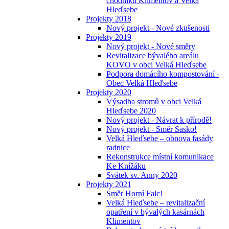
chodníků Klimentov a Velká
Hleďsebe
Projekty 2018
Nový projekt - Nové zkušenosti
Projekty 2019
Nový projekt - Nové směry
Revitalizace bývalého areálu
KOVO v obci Velká Hleďsebe
Podpora domácího kompostování -
Obec Velká Hleďsebe
Projekty 2020
Výsadba stromů v obci Velká
Hleďsebe 2020
Nový projekt - Návrat k přírodě!
Nový projekt - Směr Sasko!
Velká Hleďsebe – obnova fasády
radnice
Rekonstrukce místní komunikace
Ke Knížáku
Svátek sv. Anny 2020
Projekty 2021
Směr Horní Falc!
Velká Hleďsebe – revitalizační
opatření v bývalých kasárnách
Klimentov