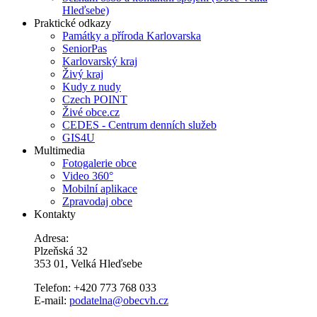
Hleďsebe)
Praktické odkazy
Památky a příroda Karlovarska
SeniorPas
Karlovarský kraj
Živý kraj
Kudy z nudy
Czech POINT
Živé obce.cz
CEDES - Centrum denních služeb
GIS4U
Multimedia
Fotogalerie obce
Video 360°
Mobilní aplikace
Zpravodaj obce
Kontakty
Adresa:
Plzeňská 32
353 01, Velká Hleďsebe
Telefon: +420 773 768 033
E-mail:
podatelna@obecvh.cz