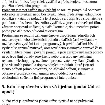
a funkcí tvoří uzavřený celek vysílání a představuje samostatnou
položku televizního programu.
Pořadem v rámci služeb na vyžádání
se rozumí pohyblivá obrazová
sekvence se zvukem nebo bez zvuku, která představuje jednotlivou
položku v katalogu pořadů a jejíž podoba a obsah jsou srovnatelné s
podobou a obsahem televizního vysílání, zejména celovečerní film,
záznam sportovní události, situační komedie, dokumentární pořad,
pořad pro děti nebo původní televizní hra.
Programem
se rozumí záměrné časové uspořádání jednotlivých
rozhlasových nebo televizních pořadů a dalších částí vysílání a v
rozhlasovém vysílání i toku programových prvků; dalšími částmi
vysílání se rozumí zvukové, obrazové nebo zvukově-obrazové části
vysílání, které nemají povahu pořadu a jsou zařazovány mezi pořady
nebo jsou jimi pořady provázeny nebo přerušovány, zejména
reklama, teleshopping, oznámení provozovatele vysílání týkající se
jeho vlastních pořadů a doprovodných produktů, které jsou od
těchto pořadů přímo odvozeny, ohlašování pořadů, zvukové a
obrazové prostředky oznamující nebo oddělující vysílání
obchodních sdělení a jiná programová interpunkce.
5. Kdo je oprávněn v této věci jednat (podat žádost
apod.)
V této věci je oprávněna jednat každá fyzická nebo právnická