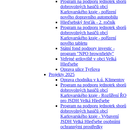
Program na podporu jednotek sborů
dobrovolných hasičů obcí
Karlovarského kraje - pořízení
nového dopravního automobilu
Hleďsebský fesťák - 2. ročník
Program na podporu jednotek sborů
dobrovolných hasičů obcí
Karlovarského kraje - pořízení
nového tabletu
Státní fond podpory investic -
program "NPO brownfieldy"
Veřejné griloviště v obci Velká
Hleďsebe
Oprava ulice Tyršova
Projekty 2025
Oprava chodníku v k.ú. Klimentov
Program na podporu jednotek sborů
dobrovolných hasičů obcí
Karlovarského kraje - Rozšíření ŘO
pro JSDH Velká Hleďsebe
Program na podporu jednotek sborů
dobrovolných hasičů obcí
Karlovarského kraje - Vybavení
JSDH Velká Hleďsebe osobními
ochrannými prostředky