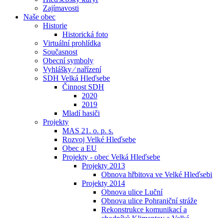
Zajímavosti
Naše obec
Historie
Historická foto
Virtuální prohlídka
Současnost
Obecní symboly
Vyhlášky ⁄ nařízení
SDH Velká Hleďsebe
Činnost SDH
2020
2019
Mladí hasiči
Projekty
MAS 21. o. p. s.
Rozvoj Velké Hleďsebe
Obec a EU
Projekty - obec Velká Hleďsebe
Projekty 2013
Obnova hřbitova ve Velké Hleďsebi
Projekty 2014
Obnova ulice Luční
Obnova ulice Pohraniční stráže
Rekonstrukce komunikací a