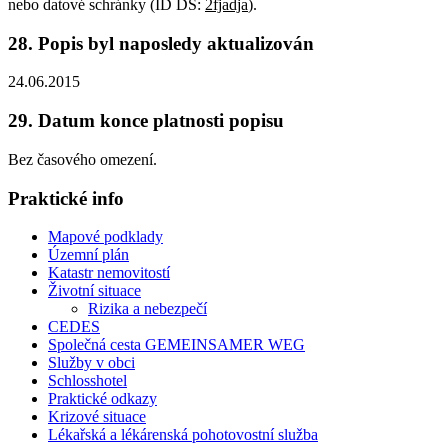
nebo datové schránky (ID DS:
2fjadja
).
28. Popis byl naposledy aktualizován
24.06.2015
29. Datum konce platnosti popisu
Bez časového omezení.
Praktické info
Mapové podklady
Územní plán
Katastr nemovitostí
Životní situace
Rizika a nebezpečí
CEDES
Společná cesta GEMEINSAMER WEG
Služby v obci
Schlosshotel
Praktické odkazy
Krizové situace
Lékařská a lékárenská pohotovostní služba