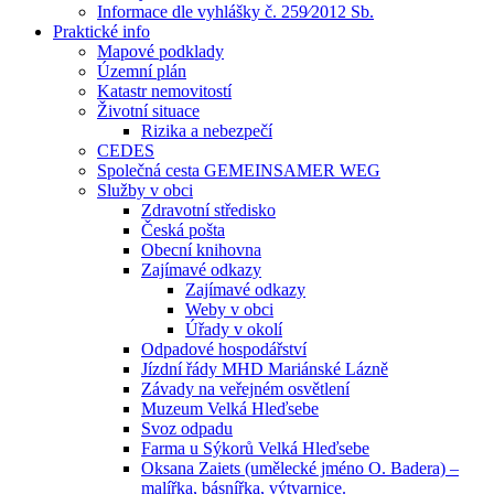
Informace dle vyhlášky č. 259⁄2012 Sb.
Praktické info
Mapové podklady
Územní plán
Katastr nemovitostí
Životní situace
Rizika a nebezpečí
CEDES
Společná cesta GEMEINSAMER WEG
Služby v obci
Zdravotní středisko
Česká pošta
Obecní knihovna
Zajímavé odkazy
Zajímavé odkazy
Weby v obci
Úřady v okolí
Odpadové hospodářství
Jízdní řády MHD Mariánské Lázně
Závady na veřejném osvětlení
Muzeum Velká Hleďsebe
Svoz odpadu
Farma u Sýkorů Velká Hleďsebe
Oksana Zaiets (umělecké jméno O. Badera) –
malířka, básnířka, výtvarnice.