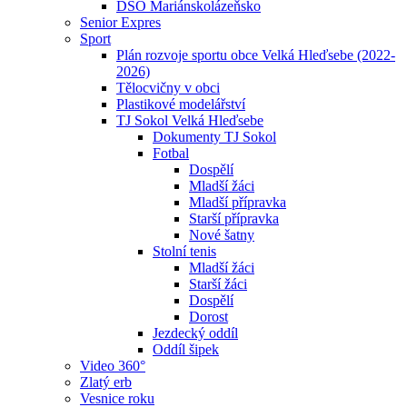
DSO Mariánskolázeňsko
Senior Expres
Sport
Plán rozvoje sportu obce Velká Hleďsebe (2022-
2026)
Tělocvičny v obci
Plastikové modelářství
TJ Sokol Velká Hleďsebe
Dokumenty TJ Sokol
Fotbal
Dospělí
Mladší žáci
Mladší přípravka
Starší přípravka
Nové šatny
Stolní tenis
Mladší žáci
Starší žáci
Dospělí
Dorost
Jezdecký oddíl
Oddíl šipek
Video 360°
Zlatý erb
Vesnice roku