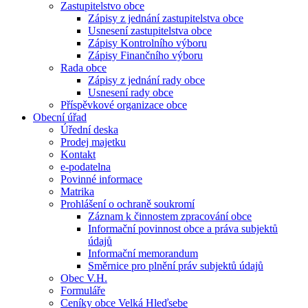
Zastupitelstvo obce
Zápisy z jednání zastupitelstva obce
Usnesení zastupitelstva obce
Zápisy Kontrolního výboru
Zápisy Finančního výboru
Rada obce
Zápisy z jednání rady obce
Usnesení rady obce
Příspěvkové organizace obce
Obecní úřad
Úřední deska
Prodej majetku
Kontakt
e-podatelna
Povinné informace
Matrika
Prohlášení o ochraně soukromí
Záznam k činnostem zpracování obce
Informační povinnost obce a práva subjektů
údajů
Informační memorandum
Směrnice pro plnění práv subjektů údajů
Obec V.H.
Formuláře
Ceníky obce Velká Hleďsebe