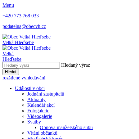
Menu
+420 773 768 033
podatelna@obecvh.cz
Velká Hleďsebe
Velká
Hleďsebe
Hledaný výraz
Hledat
rozšířené vyhledávání
Události v obci
Jednání zastupitelů
Aktuality
Kalendář akcí
Fotogalerie
Videogalerie
Svatby
Obnova manželského slibu
Vítání občánků
Hleďsebský kurýr