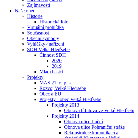
Zajímavosti
Naše obec
Historie
Historická foto
Virtuální prohlídka
Současnost
Obecní symboly
Vyhlášky ⁄ nařízení
SDH Velká Hleďsebe
Činnost SDH
2020
2019
Mladí hasiči
Projekty
MAS 21. o. p. s.
Rozvoj Velké Hleďsebe
Obec a EU
Projekty - obec Velká Hleďsebe
Projekty 2013
Obnova hřbitova ve Velké Hleďsebi
Projekty 2014
Obnova ulice Luční
Obnova ulice Pohraniční stráže
Rekonstrukce komunikací a