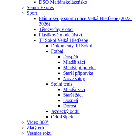
DSO Mariánskolázeňsko
Senior Expres
Sport
Plán rozvoje sportu obce Velká Hleďsebe (2022-
2026)
Tělocvičny v obci
Plastikové modelářství
TJ Sokol Velká Hleďsebe
Dokumenty TJ Sokol
Fotbal
Dospělí
Mladší žáci
Mladší přípravka
Starší přípravka
Nové šatny
Stolní tenis
Mladší žáci
Starší žáci
Dospělí
Dorost
Jezdecký oddíl
Oddíl šipek
Video 360°
Zlatý erb
Vesnice roku