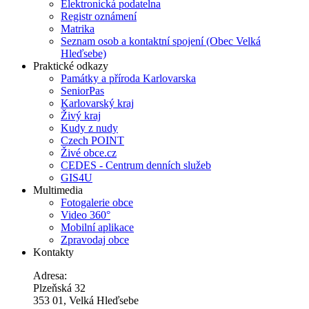
Elektronická podatelna
Registr oznámení
Matrika
Seznam osob a kontaktní spojení (Obec Velká
Hleďsebe)
Praktické odkazy
Památky a příroda Karlovarska
SeniorPas
Karlovarský kraj
Živý kraj
Kudy z nudy
Czech POINT
Živé obce.cz
CEDES - Centrum denních služeb
GIS4U
Multimedia
Fotogalerie obce
Video 360°
Mobilní aplikace
Zpravodaj obce
Kontakty
Adresa:
Plzeňská 32
353 01, Velká Hleďsebe