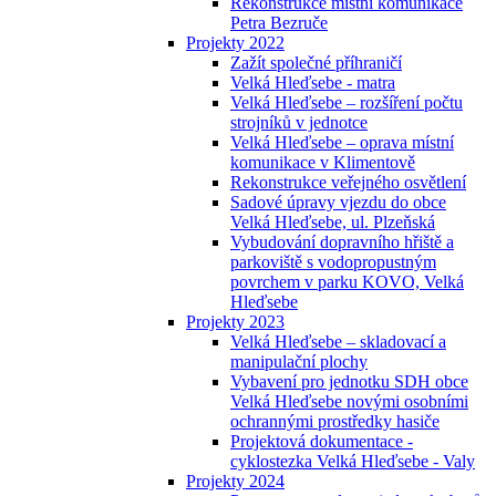
Rekonstrukce místní komunikace
Petra Bezruče
Projekty 2022
Zažít společné příhraničí
Velká Hleďsebe - matra
Velká Hleďsebe – rozšíření počtu
strojníků v jednotce
Velká Hleďsebe – oprava místní
komunikace v Klimentově
Rekonstrukce veřejného osvětlení
Sadové úpravy vjezdu do obce
Velká Hleďsebe, ul. Plzeňská
Vybudování dopravního hřiště a
parkoviště s vodopropustným
povrchem v parku KOVO, Velká
Hleďsebe
Projekty 2023
Velká Hleďsebe – skladovací a
manipulační plochy
Vybavení pro jednotku SDH obce
Velká Hleďsebe novými osobními
ochrannými prostředky hasiče
Projektová dokumentace -
cyklostezka Velká Hleďsebe - Valy
Projekty 2024