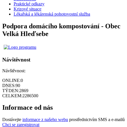
Praktické odkazy
Krizové situace
Lékařská a lékárenská pohotovostní služba
Podpora domácího kompostování - Obec
Velká Hleďsebe
Návštěvnost
Návštěvnost:
ONLINE:
0
DNES:
90
TÝDEN:
2869
CELKEM:
2286500
Informace od nás
Dostávejte
informace z našeho webu
prostřednictvím SMS a e-mailů
Chci se zaregistrovat