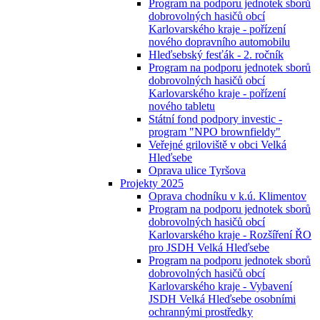
Program na podporu jednotek sborů
dobrovolných hasičů obcí
Karlovarského kraje - pořízení
nového dopravního automobilu
Hleďsebský fesťák - 2. ročník
Program na podporu jednotek sborů
dobrovolných hasičů obcí
Karlovarského kraje - pořízení
nového tabletu
Státní fond podpory investic -
program "NPO brownfieldy"
Veřejné griloviště v obci Velká
Hleďsebe
Oprava ulice Tyršova
Projekty 2025
Oprava chodníku v k.ú. Klimentov
Program na podporu jednotek sborů
dobrovolných hasičů obcí
Karlovarského kraje - Rozšíření ŘO
pro JSDH Velká Hleďsebe
Program na podporu jednotek sborů
dobrovolných hasičů obcí
Karlovarského kraje - Vybavení
JSDH Velká Hleďsebe osobními
ochrannými prostředky