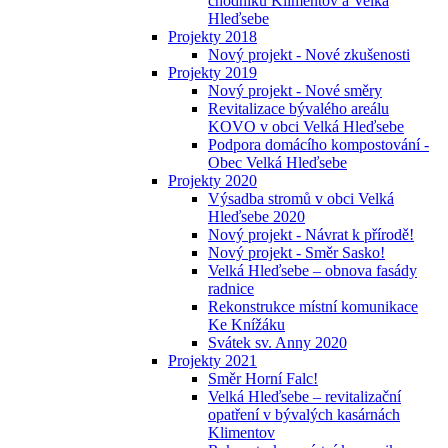
chodníků Klimentov a Velká
Hleďsebe
Projekty 2018
Nový projekt - Nové zkušenosti
Projekty 2019
Nový projekt - Nové směry
Revitalizace bývalého areálu
KOVO v obci Velká Hleďsebe
Podpora domácího kompostování -
Obec Velká Hleďsebe
Projekty 2020
Výsadba stromů v obci Velká
Hleďsebe 2020
Nový projekt - Návrat k přírodě!
Nový projekt - Směr Sasko!
Velká Hleďsebe – obnova fasády
radnice
Rekonstrukce místní komunikace
Ke Knížáku
Svátek sv. Anny 2020
Projekty 2021
Směr Horní Falc!
Velká Hleďsebe – revitalizační
opatření v bývalých kasárnách
Klimentov