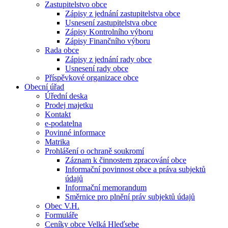
Zastupitelstvo obce
Zápisy z jednání zastupitelstva obce
Usnesení zastupitelstva obce
Zápisy Kontrolního výboru
Zápisy Finančního výboru
Rada obce
Zápisy z jednání rady obce
Usnesení rady obce
Příspěvkové organizace obce
Obecní úřad
Úřední deska
Prodej majetku
Kontakt
e-podatelna
Povinné informace
Matrika
Prohlášení o ochraně soukromí
Záznam k činnostem zpracování obce
Informační povinnost obce a práva subjektů
údajů
Informační memorandum
Směrnice pro plnění práv subjektů údajů
Obec V.H.
Formuláře
Ceníky obce Velká Hleďsebe