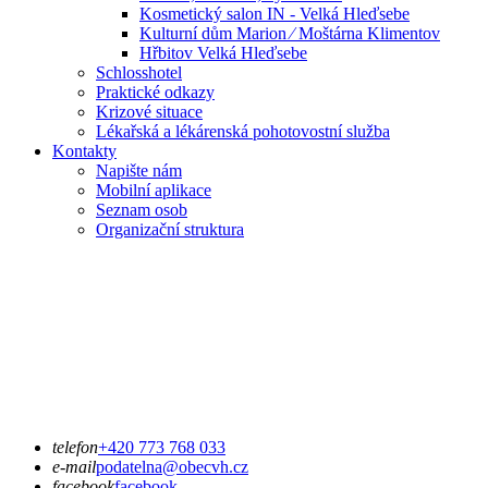
Kosmetický salon IN - Velká Hleďsebe
Kulturní dům Marion ⁄ Moštárna Klimentov
Hřbitov Velká Hleďsebe
Schlosshotel
Praktické odkazy
Krizové situace
Lékařská a lékárenská pohotovostní služba
Kontakty
Napište nám
Mobilní aplikace
Seznam osob
Organizační struktura
telefon
+420 773 768 033
e-mail
podatelna@obecvh.cz
facebook
facebook