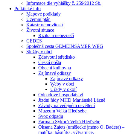
Informace dle vyhlášky č. 259⁄2012 Sb.
Praktické info
Mapové podklady
Územní plán
Katastr nemovitostí
Životní situace
Rizika a nebezpečí
CEDES
Společná cesta GEMEINSAMER WEG
Služby v obci
Zdravotní středisko
Česká pošta
Obecní knihovna
Zajímavé odkazy
Zajímavé odkazy
Weby v obci
Úřady v okolí
Odpadové hospodářství
Jízdní řády MHD Mariánské Lázně
Závady na veřejném osvětlení
Muzeum Velká Hleďsebe
Svoz odpadu
Farma u Sýkorů Velká Hleďsebe
Oksana Zaiets (umělecké jméno O. Badera) –
malířka, básnířka, výtvarnice.