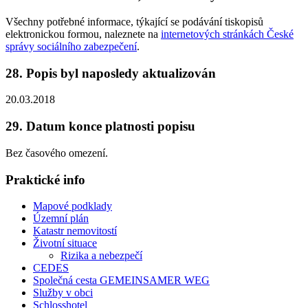
Všechny potřebné informace, týkající se podávání tiskopisů
elektronickou formou, naleznete na
internetových stránkách České
správy sociálního zabezpečení
.
28. Popis byl naposledy aktualizován
20.03.2018
29. Datum konce platnosti popisu
Bez časového omezení.
Praktické info
Mapové podklady
Územní plán
Katastr nemovitostí
Životní situace
Rizika a nebezpečí
CEDES
Společná cesta GEMEINSAMER WEG
Služby v obci
Schlosshotel