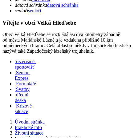
datová schránka
datová schránka
senioři
senioři
Vítejte v obci Velká Hleďsebe
Obec Velká Hleďsebe se rozkládá asi dva kilometry západně
od města Mariánské Lázně a je vzdálená přibližně 10 km
od německých hranic. Celá oblast se někdy z turistického hlediska
nazývá také Západočeský lázeňský trojúhelník.
rezervace
sportovišť
Senior
Expres
Formuláře
Svatby
úřední
deska
Krizové
situace
Úvodní stránka
Praktické info
Životní situace