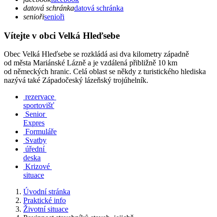
datová schránka
datová schránka
senioři
senioři
Vítejte v obci Velká Hleďsebe
Obec Velká Hleďsebe se rozkládá asi dva kilometry západně
od města Mariánské Lázně a je vzdálená přibližně 10 km
od německých hranic. Celá oblast se někdy z turistického hlediska
nazývá také Západočeský lázeňský trojúhelník.
rezervace
sportovišť
Senior
Expres
Formuláře
Svatby
úřední
deska
Krizové
situace
Úvodní stránka
Praktické info
Životní situace