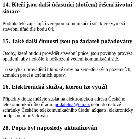
14. Kteří jsou další účastníci (dotčení) řešení životní
situace
Podnikatelé zajišťující veřejnou komunikační síť, které vymezí
stavební úřad dle bodu 04.
15. Jaké další činnosti jsou po žadateli požadovány
Osoby, které budou provádět stavební práce, jsou povinny provést
opatření, aby nedošlo k poškození vedení komunikační sítě.
To se týká i provádění hluboké orby na zemědělských pozemcích,
zemních prací a terénních úprav.
16. Elektronická služba, kterou lze využít
Případný dotaz můžete zaslat na elektronickou adresu Českého
telekomunikačního úřadu:
podatelna@ctu.cz
nebo do datové
schránky Českého telekomunikačního úřadu:
a9qaats
; elektronický
podpis není požadován.
28. Popis byl naposledy aktualizován