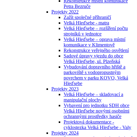
Rekonstrukce místní komunikace
Petra Bezruče
Projekty 2022
Zažít společné příhraničí
Velká Hleďsebe - matra
Velká Hleďsebe – rozšíření počtu
strojníků v jednotce
Velká Hleďsebe – oprava místní
komunikace v Klimentově
Rekonstrukce veřejného osvětlení
Sadové úpravy vjezdu do obce
Velká Hleďsebe, ul. Plzeňská
Vybudování dopravního hřiště a
parkoviště s vodopropustným
povrchem v parku KOVO, Velká
Hleďsebe
Projekty 2023
Velká Hleďsebe – skladovací a
manipulační plochy
Vybavení pro jednotku SDH obce
Velká Hleďsebe novými osobními
ochrannými prostředky hasiče
Projektová dokumentace -
cyklostezka Velká Hleďsebe - Valy
Projekty 2024