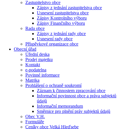
Zastupitelstvo obce
Zápisy z jednání zastupitelstva obce
Usnesení zastupitelstva obce
Zápisy Kontrolního výboru
Zápisy Finančního výboru
Rada obce
Zápisy z jednání rady obce
Usnesení rady obce
Příspěvkové organizace obce
Obecní úřad
Úřední deska
Prodej majetku
Kontakt
e-podatelna
Povinné informace
Matrika
Prohlášení o ochraně soukromí
Záznam k činnostem zpracování obce
Informační povinnost obce a práva subjektů
údajů
Informační memorandum
Směrnice pro plnění práv subjektů údajů
Obec V.H.
Formuláře
Ceníky obce Velká Hleďsebe