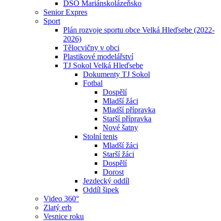
DSO Mariánskolázeňsko
Senior Expres
Sport
Plán rozvoje sportu obce Velká Hleďsebe (2022-
2026)
Tělocvičny v obci
Plastikové modelářství
TJ Sokol Velká Hleďsebe
Dokumenty TJ Sokol
Fotbal
Dospělí
Mladší žáci
Mladší přípravka
Starší přípravka
Nové šatny
Stolní tenis
Mladší žáci
Starší žáci
Dospělí
Dorost
Jezdecký oddíl
Oddíl šipek
Video 360°
Zlatý erb
Vesnice roku