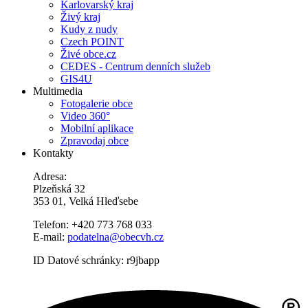
Karlovarský kraj
Živý kraj
Kudy z nudy
Czech POINT
Živé obce.cz
CEDES - Centrum denních služeb
GIS4U
Multimedia
Fotogalerie obce
Video 360°
Mobilní aplikace
Zpravodaj obce
Kontakty
Adresa:
Plzeňská 32
353 01, Velká Hleďsebe
Telefon: +420 773 768 033
E-mail:
podatelna@obecvh.cz
ID Datové schránky: r9jbapp