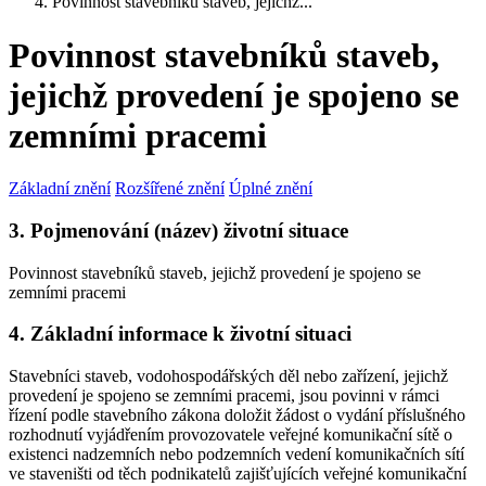
Povinnost stavebníků staveb, jejichž...
Povinnost stavebníků staveb,
jejichž provedení je spojeno se
zemními pracemi
Základní znění
Rozšířené znění
Úplné znění
3. Pojmenování (název) životní situace
Povinnost stavebníků staveb, jejichž provedení je spojeno se
zemními pracemi
4. Základní informace k životní situaci
Stavebníci staveb, vodohospodářských děl nebo zařízení, jejichž
provedení je spojeno se zemními pracemi, jsou povinni v rámci
řízení podle stavebního zákona doložit žádost o vydání příslušného
rozhodnutí vyjádřením provozovatele veřejné komunikační sítě o
existenci nadzemních nebo podzemních vedení komunikačních sítí
ve staveništi od těch podnikatelů zajišťujících veřejné komunikační