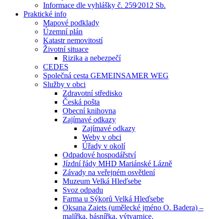
Informace dle vyhlášky č. 259⁄2012 Sb.
Praktické info
Mapové podklady
Územní plán
Katastr nemovitostí
Životní situace
Rizika a nebezpečí
CEDES
Společná cesta GEMEINSAMER WEG
Služby v obci
Zdravotní středisko
Česká pošta
Obecní knihovna
Zajímavé odkazy
Zajímavé odkazy
Weby v obci
Úřady v okolí
Odpadové hospodářství
Jízdní řády MHD Mariánské Lázně
Závady na veřejném osvětlení
Muzeum Velká Hleďsebe
Svoz odpadu
Farma u Sýkorů Velká Hleďsebe
Oksana Zaiets (umělecké jméno O. Badera) –
malířka, básnířka, výtvarnice.