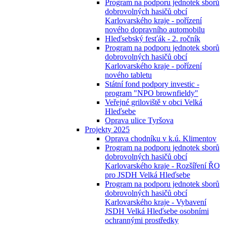
Program na podporu jednotek sborů
dobrovolných hasičů obcí
Karlovarského kraje - pořízení
nového dopravního automobilu
Hleďsebský fesťák - 2. ročník
Program na podporu jednotek sborů
dobrovolných hasičů obcí
Karlovarského kraje - pořízení
nového tabletu
Státní fond podpory investic -
program "NPO brownfieldy"
Veřejné griloviště v obci Velká
Hleďsebe
Oprava ulice Tyršova
Projekty 2025
Oprava chodníku v k.ú. Klimentov
Program na podporu jednotek sborů
dobrovolných hasičů obcí
Karlovarského kraje - Rozšíření ŘO
pro JSDH Velká Hleďsebe
Program na podporu jednotek sborů
dobrovolných hasičů obcí
Karlovarského kraje - Vybavení
JSDH Velká Hleďsebe osobními
ochrannými prostředky