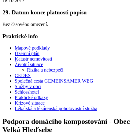
18.10.2017
29. Datum konce platnosti popisu
Bez časového omezení.
Praktické info
Mapové podklady
Územní plán
Katastr nemovitostí
Životní situace
Rizika a nebezpečí
CEDES
Společná cesta GEMEINSAMER WEG
Služby v obci
Schlosshotel
Praktické odkazy
Krizové situace
Lékařská a lékárenská pohotovostní služba
Podpora domácího kompostování - Obec
Velká Hleďsebe