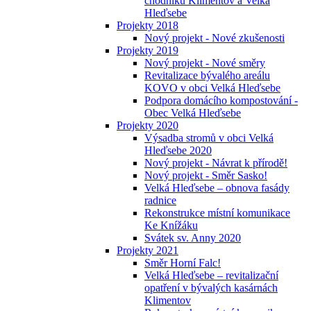
chodníků Klimentov a Velká
Hleďsebe
Projekty 2018
Nový projekt - Nové zkušenosti
Projekty 2019
Nový projekt - Nové směry
Revitalizace bývalého areálu
KOVO v obci Velká Hleďsebe
Podpora domácího kompostování -
Obec Velká Hleďsebe
Projekty 2020
Výsadba stromů v obci Velká
Hleďsebe 2020
Nový projekt - Návrat k přírodě!
Nový projekt - Směr Sasko!
Velká Hleďsebe – obnova fasády
radnice
Rekonstrukce místní komunikace
Ke Knížáku
Svátek sv. Anny 2020
Projekty 2021
Směr Horní Falc!
Velká Hleďsebe – revitalizační
opatření v bývalých kasárnách
Klimentov