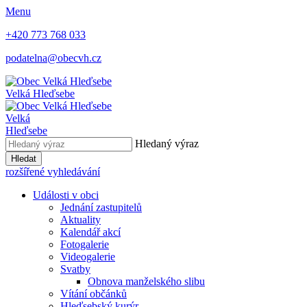
Menu
+420 773 768 033
podatelna@obecvh.cz
Velká Hleďsebe
Velká
Hleďsebe
Hledaný výraz
Hledat
rozšířené vyhledávání
Události v obci
Jednání zastupitelů
Aktuality
Kalendář akcí
Fotogalerie
Videogalerie
Svatby
Obnova manželského slibu
Vítání občánků
Hleďsebský kurýr