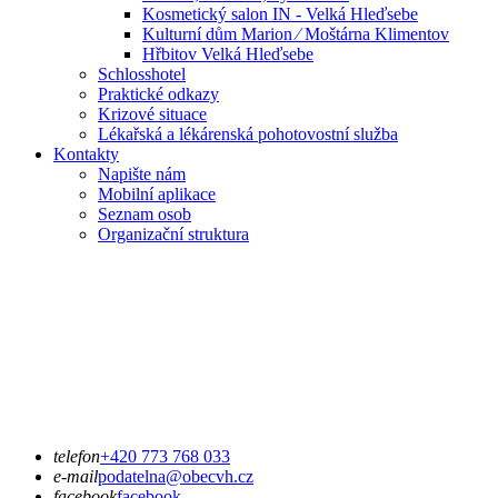
Kosmetický salon IN - Velká Hleďsebe
Kulturní dům Marion ⁄ Moštárna Klimentov
Hřbitov Velká Hleďsebe
Schlosshotel
Praktické odkazy
Krizové situace
Lékařská a lékárenská pohotovostní služba
Kontakty
Napište nám
Mobilní aplikace
Seznam osob
Organizační struktura
telefon
+420 773 768 033
e-mail
podatelna@obecvh.cz
facebook
facebook