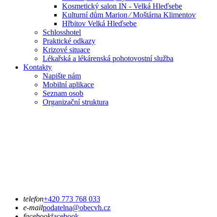
Kosmetický salon IN - Velká Hleďsebe
Kulturní dům Marion ⁄ Moštárna Klimentov
Hřbitov Velká Hleďsebe
Schlosshotel
Praktické odkazy
Krizové situace
Lékařská a lékárenská pohotovostní služba
Kontakty
Napište nám
Mobilní aplikace
Seznam osob
Organizační struktura
telefon
+420 773 768 033
e-mail
podatelna@obecvh.cz
facebook
facebook