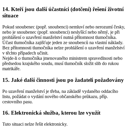
14. Kteří jsou další účastníci (dotčení) řešení životní
situace
Pokud snoubenec (popř. snoubenci) nemluví nebo nerozumí česky,
nebo je snoubenec (popř. snoubenci) neslyšící nebo němý, je při
prohlášení o uzavření manželství nutná přítomnost tlumočníka.
Účast tlumočníka zajišťuje jeden ze snoubenců na vlastní náklady.
Bez přítomnosti tlumočníka nelze prohlášení o uzavření manželství
v těchto případech učinit.
Nejde-li o tlumočníka jmenovaného ministrem spravedlnosti nebo
předsedou krajského soudu, musí tlumočník složit slib do rukou
matrikáře.
15. Jaké další činnosti jsou po žadateli požadovány
Po uzavření manželství je třeba, na základě vydaného oddacího
listu, požádat o vydání nového občanského průkazu, příp.
cestovního pasu.
16. Elektronická služba, kterou lze využít
Tuto situaci nelze řešit elektronicky.