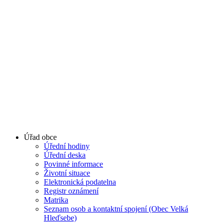
Úřad obce
Úřední hodiny
Úřední deska
Povinné informace
Životní situace
Elektronická podatelna
Registr oznámení
Matrika
Seznam osob a kontaktní spojení (Obec Velká
Hleďsebe)