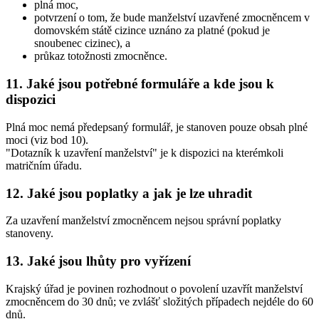
plná moc,
potvrzení o tom, že bude manželství uzavřené zmocněncem v
domovském státě cizince uznáno za platné (pokud je
snoubenec cizinec), a
průkaz totožnosti zmocněnce.
11. Jaké jsou potřebné formuláře a kde jsou k
dispozici
Plná moc nemá předepsaný formulář, je stanoven pouze obsah plné
moci (viz bod 10).
"Dotazník k uzavření manželství" je k dispozici na kterémkoli
matričním úřadu.
12. Jaké jsou poplatky a jak je lze uhradit
Za uzavření manželství zmocněncem nejsou správní poplatky
stanoveny.
13. Jaké jsou lhůty pro vyřízení
Krajský úřad je povinen rozhodnout o povolení uzavřít manželství
zmocněncem do 30 dnů; ve zvlášť složitých případech nejdéle do 60
dnů.