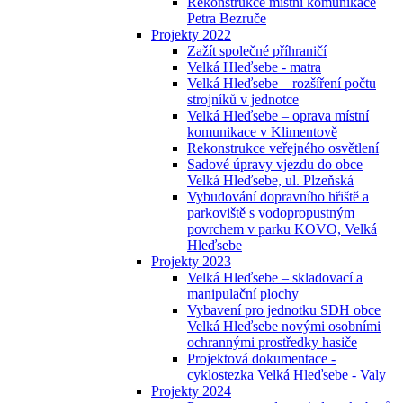
Rekonstrukce místní komunikace
Petra Bezruče
Projekty 2022
Zažít společné příhraničí
Velká Hleďsebe - matra
Velká Hleďsebe – rozšíření počtu
strojníků v jednotce
Velká Hleďsebe – oprava místní
komunikace v Klimentově
Rekonstrukce veřejného osvětlení
Sadové úpravy vjezdu do obce
Velká Hleďsebe, ul. Plzeňská
Vybudování dopravního hřiště a
parkoviště s vodopropustným
povrchem v parku KOVO, Velká
Hleďsebe
Projekty 2023
Velká Hleďsebe – skladovací a
manipulační plochy
Vybavení pro jednotku SDH obce
Velká Hleďsebe novými osobními
ochrannými prostředky hasiče
Projektová dokumentace -
cyklostezka Velká Hleďsebe - Valy
Projekty 2024