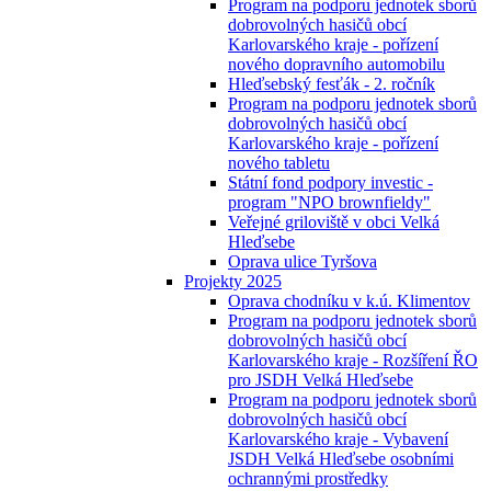
Program na podporu jednotek sborů
dobrovolných hasičů obcí
Karlovarského kraje - pořízení
nového dopravního automobilu
Hleďsebský fesťák - 2. ročník
Program na podporu jednotek sborů
dobrovolných hasičů obcí
Karlovarského kraje - pořízení
nového tabletu
Státní fond podpory investic -
program "NPO brownfieldy"
Veřejné griloviště v obci Velká
Hleďsebe
Oprava ulice Tyršova
Projekty 2025
Oprava chodníku v k.ú. Klimentov
Program na podporu jednotek sborů
dobrovolných hasičů obcí
Karlovarského kraje - Rozšíření ŘO
pro JSDH Velká Hleďsebe
Program na podporu jednotek sborů
dobrovolných hasičů obcí
Karlovarského kraje - Vybavení
JSDH Velká Hleďsebe osobními
ochrannými prostředky