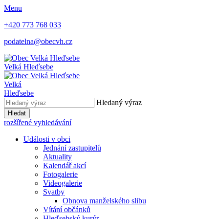
Menu
+420 773 768 033
podatelna@obecvh.cz
Velká Hleďsebe
Velká
Hleďsebe
Hledaný výraz
Hledat
rozšířené vyhledávání
Události v obci
Jednání zastupitelů
Aktuality
Kalendář akcí
Fotogalerie
Videogalerie
Svatby
Obnova manželského slibu
Vítání občánků
Hleďsebský kurýr