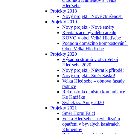
chodníků Klimentov a Velká
Hleďsebe
Projekty 2018
Nový projekt - Nové zkušenosti
Projekty 2019
Nový projekt - Nové směry
Revitalizace bývalého areálu
KOVO v obci Velká Hleďsebe
Podpora domácího kompostování -
Obec Velká Hleďsebe
Projekty 2020
Výsadba stromů v obci Velká
Hleďsebe 2020
Nový projekt - Návrat k přírodě!
Nový projekt - Směr Sasko!
Velká Hleďsebe – obnova fasády
radnice
Rekonstrukce místní komunikace
Ke Knížáku
Svátek sv. Anny 2020
Projekty 2021
Směr Horní Falc!
Velká Hleďsebe – revitalizační
opatření v bývalých kasárnách
Klimentov