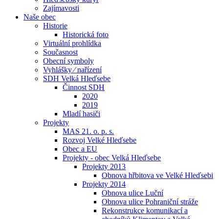
Zajímavosti
Naše obec
Historie
Historická foto
Virtuální prohlídka
Současnost
Obecní symboly
Vyhlášky ⁄ nařízení
SDH Velká Hleďsebe
Činnost SDH
2020
2019
Mladí hasiči
Projekty
MAS 21. o. p. s.
Rozvoj Velké Hleďsebe
Obec a EU
Projekty - obec Velká Hleďsebe
Projekty 2013
Obnova hřbitova ve Velké Hleďsebi
Projekty 2014
Obnova ulice Luční
Obnova ulice Pohraniční stráže
Rekonstrukce komunikací a