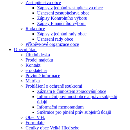
Zastupitelstvo obce
Zápisy z jednání zastupitelstva obce
Usnesení zastupitelstva obce
Zápisy Kontrolního výboru
Zápisy Finančního výboru
Rada obce
Zápisy z jednání rady obce
Usnesení rady obce
Příspěvkové organizace obce
Obecní úřad
Úřední deska
Prodej majetku
Kontakt
e-podatelna
Povinné informace
Matrika
Prohlášení o ochraně soukromí
Záznam k činnostem zpracování obce
Informační povinnost obce a práva subjektů
údajů
Informační memorandum
Směrnice pro plnění práv subjektů údajů
Obec V.H.
Formuláře
Ceníky obce Velká Hleďsebe