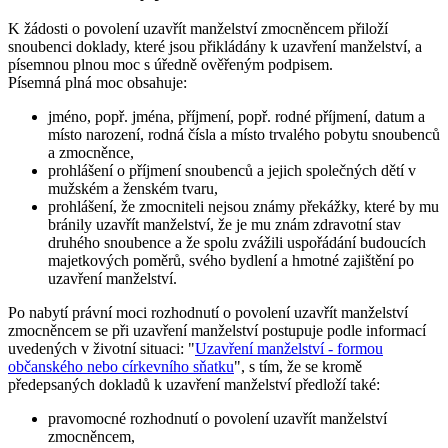
K žádosti o povolení uzavřít manželství zmocněncem přiloží
snoubenci doklady, které jsou přikládány k uzavření manželství, a
písemnou plnou moc s úředně ověřeným podpisem.
Písemná plná moc obsahuje:
jméno, popř. jména, příjmení, popř. rodné příjmení, datum a
místo narození, rodná čísla a místo trvalého pobytu snoubenců
a zmocněnce,
prohlášení o příjmení snoubenců a jejich společných dětí v
mužském a ženském tvaru,
prohlášení, že zmocniteli nejsou známy překážky, které by mu
bránily uzavřít manželství, že je mu znám zdravotní stav
druhého snoubence a že spolu zvážili uspořádání budoucích
majetkových poměrů, svého bydlení a hmotné zajištění po
uzavření manželství.
Po nabytí právní moci rozhodnutí o povolení uzavřít manželství
zmocněncem se při uzavření manželství postupuje podle informací
uvedených v životní situaci: "
Uzavření manželství - formou
občanského nebo církevního sňatku
", s tím, že se kromě
předepsaných dokladů k uzavření manželství předloží také:
pravomocné rozhodnutí o povolení uzavřít manželství
zmocněncem,