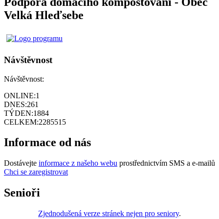
Podpora domácího kompostování - Obec
Velká Hleďsebe
Návštěvnost
Návštěvnost:
ONLINE:
1
DNES:
261
TÝDEN:
1884
CELKEM:
2285515
Informace od nás
Dostávejte
informace z našeho webu
prostřednictvím SMS a e-mailů
Chci se zaregistrovat
Senioři
Zjednodušená verze stránek nejen pro seniory
.