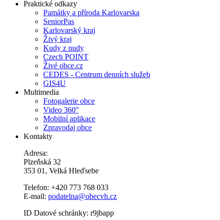
Praktické odkazy
Památky a příroda Karlovarska
SeniorPas
Karlovarský kraj
Živý kraj
Kudy z nudy
Czech POINT
Živé obce.cz
CEDES - Centrum denních služeb
GIS4U
Multimedia
Fotogalerie obce
Video 360°
Mobilní aplikace
Zpravodaj obce
Kontakty
Adresa:
Plzeňská 32
353 01, Velká Hleďsebe
Telefon: +420 773 768 033
E-mail:
podatelna@obecvh.cz
ID Datové schránky: r9jbapp