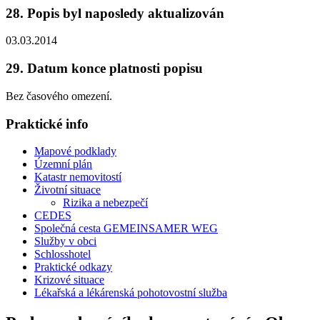
28. Popis byl naposledy aktualizován
03.03.2014
29. Datum konce platnosti popisu
Bez časového omezení.
Praktické info
Mapové podklady
Územní plán
Katastr nemovitostí
Životní situace
Rizika a nebezpečí
CEDES
Společná cesta GEMEINSAMER WEG
Služby v obci
Schlosshotel
Praktické odkazy
Krizové situace
Lékařská a lékárenská pohotovostní služba