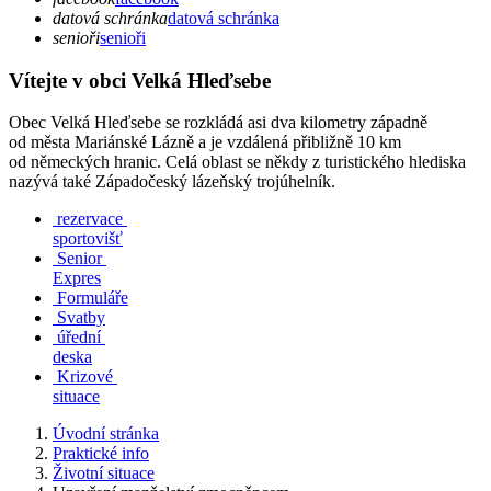
datová schránka
datová schránka
senioři
senioři
Vítejte v obci Velká Hleďsebe
Obec Velká Hleďsebe se rozkládá asi dva kilometry západně
od města Mariánské Lázně a je vzdálená přibližně 10 km
od německých hranic. Celá oblast se někdy z turistického hlediska
nazývá také Západočeský lázeňský trojúhelník.
rezervace
sportovišť
Senior
Expres
Formuláře
Svatby
úřední
deska
Krizové
situace
Úvodní stránka
Praktické info
Životní situace