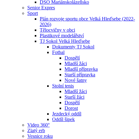
DSO Mariánskolázeňsko
Senior Expres
Sport
Plán rozvoje sportu obce Velká Hleďsebe (2022-
2026)
Tělocvičny v obci
Plastikové modelářství
TJ Sokol Velká Hleďsebe
Dokumenty TJ Sokol
Fotbal
Dospělí
Mladší žáci
Mladší přípravka
Starší přípravka
Nové šatny
Stolní tenis
Mladší žáci
Starší žáci
Dospělí
Dorost
Jezdecký oddíl
Oddíl šipek
Video 360°
Zlatý erb
Vesnice roku