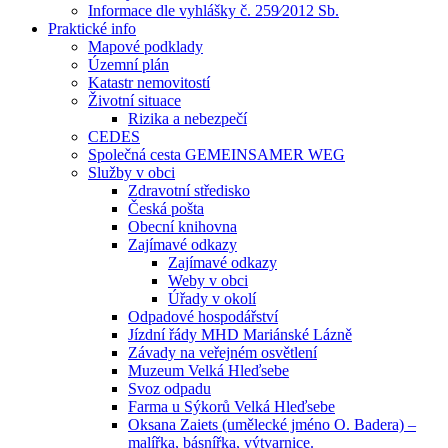
Informace dle vyhlášky č. 259⁄2012 Sb.
Praktické info
Mapové podklady
Územní plán
Katastr nemovitostí
Životní situace
Rizika a nebezpečí
CEDES
Společná cesta GEMEINSAMER WEG
Služby v obci
Zdravotní středisko
Česká pošta
Obecní knihovna
Zajímavé odkazy
Zajímavé odkazy
Weby v obci
Úřady v okolí
Odpadové hospodářství
Jízdní řády MHD Mariánské Lázně
Závady na veřejném osvětlení
Muzeum Velká Hleďsebe
Svoz odpadu
Farma u Sýkorů Velká Hleďsebe
Oksana Zaiets (umělecké jméno O. Badera) –
malířka, básnířka, výtvarnice.