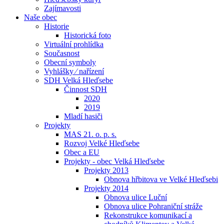
Zajímavosti
Naše obec
Historie
Historická foto
Virtuální prohlídka
Současnost
Obecní symboly
Vyhlášky ⁄ nařízení
SDH Velká Hleďsebe
Činnost SDH
2020
2019
Mladí hasiči
Projekty
MAS 21. o. p. s.
Rozvoj Velké Hleďsebe
Obec a EU
Projekty - obec Velká Hleďsebe
Projekty 2013
Obnova hřbitova ve Velké Hleďsebi
Projekty 2014
Obnova ulice Luční
Obnova ulice Pohraniční stráže
Rekonstrukce komunikací a