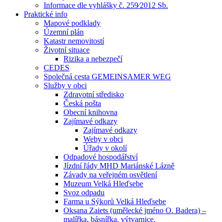
Informace dle vyhlášky č. 259⁄2012 Sb.
Praktické info
Mapové podklady
Územní plán
Katastr nemovitostí
Životní situace
Rizika a nebezpečí
CEDES
Společná cesta GEMEINSAMER WEG
Služby v obci
Zdravotní středisko
Česká pošta
Obecní knihovna
Zajímavé odkazy
Zajímavé odkazy
Weby v obci
Úřady v okolí
Odpadové hospodářství
Jízdní řády MHD Mariánské Lázně
Závady na veřejném osvětlení
Muzeum Velká Hleďsebe
Svoz odpadu
Farma u Sýkorů Velká Hleďsebe
Oksana Zaiets (umělecké jméno O. Badera) –
malířka, básnířka, výtvarnice.