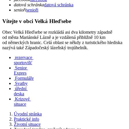
datová schránka
datová schránka
senioři
senioři
Vítejte v obci Velká Hleďsebe
Obec Velká Hleďsebe se rozkládá asi dva kilometry západně
od města Mariánské Lázně a je vzdálená přibližně 10 km
od německých hranic. Celá oblast se někdy z turistického hlediska
nazývá také Západočeský lázeňský trojúhelník.
rezervace
sportovišť
Senior
Expres
Formuláře
Svatby
úřední
deska
Krizové
situace
Úvodní stránka
Praktické info
Životní situace