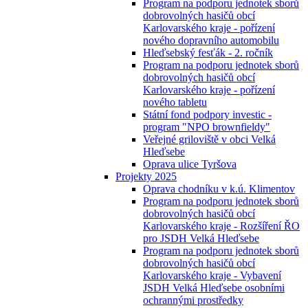
Program na podporu jednotek sborů
dobrovolných hasičů obcí
Karlovarského kraje - pořízení
nového dopravního automobilu
Hleďsebský fesťák - 2. ročník
Program na podporu jednotek sborů
dobrovolných hasičů obcí
Karlovarského kraje - pořízení
nového tabletu
Státní fond podpory investic -
program "NPO brownfieldy"
Veřejné griloviště v obci Velká
Hleďsebe
Oprava ulice Tyršova
Projekty 2025
Oprava chodníku v k.ú. Klimentov
Program na podporu jednotek sborů
dobrovolných hasičů obcí
Karlovarského kraje - Rozšíření ŘO
pro JSDH Velká Hleďsebe
Program na podporu jednotek sborů
dobrovolných hasičů obcí
Karlovarského kraje - Vybavení
JSDH Velká Hleďsebe osobními
ochrannými prostředky