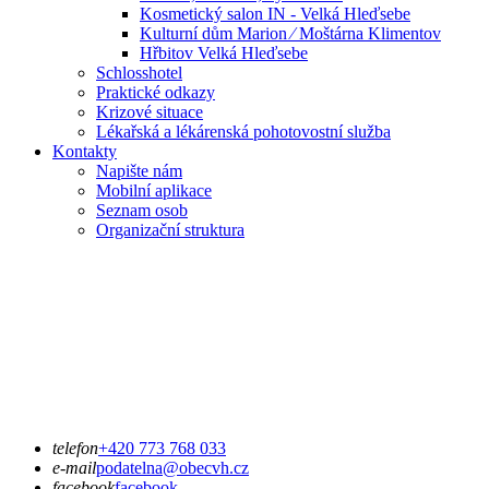
Kosmetický salon IN - Velká Hleďsebe
Kulturní dům Marion ⁄ Moštárna Klimentov
Hřbitov Velká Hleďsebe
Schlosshotel
Praktické odkazy
Krizové situace
Lékařská a lékárenská pohotovostní služba
Kontakty
Napište nám
Mobilní aplikace
Seznam osob
Organizační struktura
telefon
+420 773 768 033
e-mail
podatelna@obecvh.cz
facebook
facebook