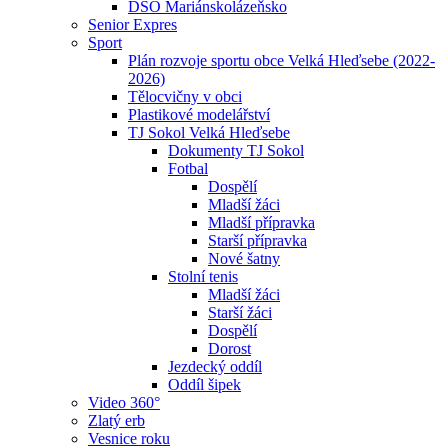
DSO Mariánskolázeňsko
Senior Expres
Sport
Plán rozvoje sportu obce Velká Hleďsebe (2022-
2026)
Tělocvičny v obci
Plastikové modelářství
TJ Sokol Velká Hleďsebe
Dokumenty TJ Sokol
Fotbal
Dospělí
Mladší žáci
Mladší přípravka
Starší přípravka
Nové šatny
Stolní tenis
Mladší žáci
Starší žáci
Dospělí
Dorost
Jezdecký oddíl
Oddíl šipek
Video 360°
Zlatý erb
Vesnice roku