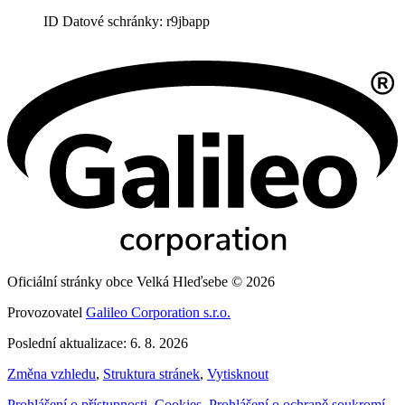
ID Datové schránky: r9jbapp
Oficiální stránky obce Velká Hleďsebe © 2026
Provozovatel
Galileo Corporation s.r.o.
Poslední aktualizace: 6. 8. 2026
Změna vzhledu
,
Struktura stránek
,
Vytisknout
Prohlášení o přístupnosti
,
Cookies
,
Prohlášení o ochraně soukromí