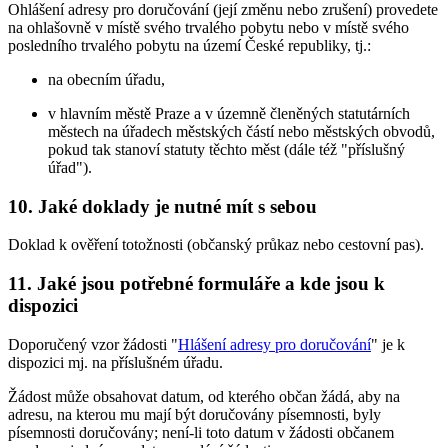
Ohlášení adresy pro doručování (její změnu nebo zrušení) provedete
na ohlašovně v místě svého trvalého pobytu nebo v místě svého
posledního trvalého pobytu na území České republiky, tj.:
na obecním úřadu,
v hlavním městě Praze a v územně členěných statutárních
městech na úřadech městských částí nebo městských obvodů,
pokud tak stanoví statuty těchto měst (dále též "příslušný
úřad").
10. Jaké doklady je nutné mít s sebou
Doklad k ověření totožnosti (občanský průkaz nebo cestovní pas).
11. Jaké jsou potřebné formuláře a kde jsou k
dispozici
Doporučený vzor žádosti "
Hlášení adresy pro doručování
" je k
dispozici mj. na příslušném úřadu.
Žádost může obsahovat datum, od kterého občan žádá, aby na
adresu, na kterou mu mají být doručovány písemnosti, byly
písemnosti doručovány; není-li toto datum v žádosti občanem