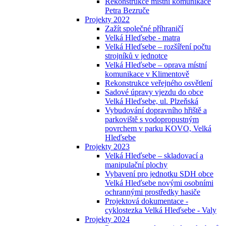
Rekonstrukce místní komunikace
Petra Bezruče
Projekty 2022
Zažít společné příhraničí
Velká Hleďsebe - matra
Velká Hleďsebe – rozšíření počtu
strojníků v jednotce
Velká Hleďsebe – oprava místní
komunikace v Klimentově
Rekonstrukce veřejného osvětlení
Sadové úpravy vjezdu do obce
Velká Hleďsebe, ul. Plzeňská
Vybudování dopravního hřiště a
parkoviště s vodopropustným
povrchem v parku KOVO, Velká
Hleďsebe
Projekty 2023
Velká Hleďsebe – skladovací a
manipulační plochy
Vybavení pro jednotku SDH obce
Velká Hleďsebe novými osobními
ochrannými prostředky hasiče
Projektová dokumentace -
cyklostezka Velká Hleďsebe - Valy
Projekty 2024