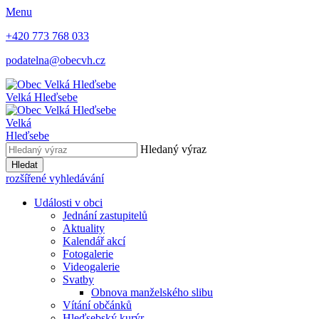
Menu
+420 773 768 033
podatelna@obecvh.cz
Velká Hleďsebe
Velká
Hleďsebe
Hledaný výraz
Hledat
rozšířené vyhledávání
Události v obci
Jednání zastupitelů
Aktuality
Kalendář akcí
Fotogalerie
Videogalerie
Svatby
Obnova manželského slibu
Vítání občánků
Hleďsebský kurýr