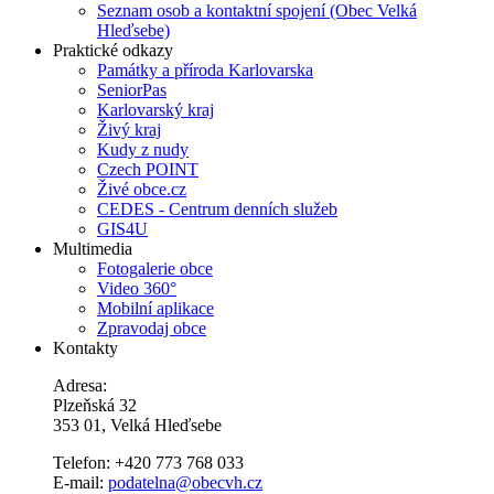
Seznam osob a kontaktní spojení (Obec Velká
Hleďsebe)
Praktické odkazy
Památky a příroda Karlovarska
SeniorPas
Karlovarský kraj
Živý kraj
Kudy z nudy
Czech POINT
Živé obce.cz
CEDES - Centrum denních služeb
GIS4U
Multimedia
Fotogalerie obce
Video 360°
Mobilní aplikace
Zpravodaj obce
Kontakty
Adresa:
Plzeňská 32
353 01, Velká Hleďsebe
Telefon: +420 773 768 033
E-mail:
podatelna@obecvh.cz