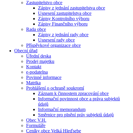
Zastupitelstvo obce
Zápisy z jednání zastupitelstva obce
Usnesení zastupitelstva obce
Zápisy Kontrolního výboru
Zápisy Finančního výboru
Rada obce
Zápisy z jednání rady obce
Usnesení rady obce
Příspěvkové organizace obce
Obecní úřad
Úřední deska
Prodej majetku
Kontakt
e-podatelna
Povinné informace
Matrika
Prohlášení o ochraně soukromí
Záznam k činnostem zpracování obce
Informační povinnost obce a práva subjektů
údajů
Informační memorandum
Směrnice pro plnění práv subjektů údajů
Obec V.H.
Formuláře
Ceníky obce Velká Hleďsebe