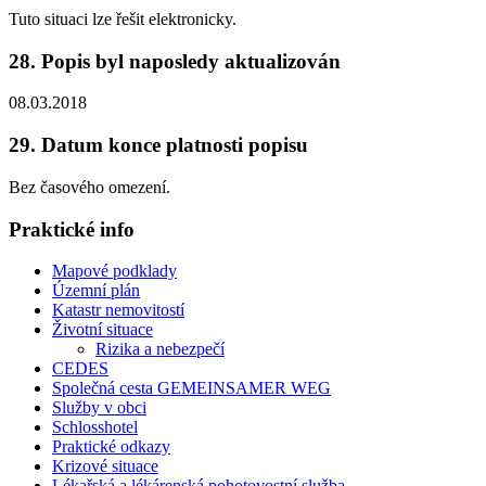
Tuto situaci lze řešit elektronicky.
28. Popis byl naposledy aktualizován
08.03.2018
29. Datum konce platnosti popisu
Bez časového omezení.
Praktické info
Mapové podklady
Územní plán
Katastr nemovitostí
Životní situace
Rizika a nebezpečí
CEDES
Společná cesta GEMEINSAMER WEG
Služby v obci
Schlosshotel
Praktické odkazy
Krizové situace
Lékařská a lékárenská pohotovostní služba