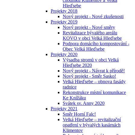
chodníků Klimentov a Velká
Hleďsebe
Projekty 2018
Nový projekt - Nové zkušenosti
Projekty 2019
Nový projekt - Nové směry
Revitalizace bývalého areálu
KOVO v obci Velká Hleďsebe
Podpora domácího kompostování -
Obec Velká Hleďsebe
Projekty 2020
Výsadba stromů v obci Velká
Hleďsebe 2020
Nový projekt - Návrat k přírodě!
Nový projekt - Směr Sasko!
Velká Hleďsebe – obnova fasády
radnice
Rekonstrukce místní komunikace
Ke Knížáku
Svátek sv. Anny 2020
Projekty 2021
Směr Horní Falc!
Velká Hleďsebe – revitalizační
opatření v bývalých kasárnách
Klimentov