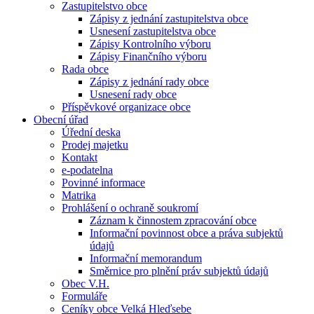
Zastupitelstvo obce
Zápisy z jednání zastupitelstva obce
Usnesení zastupitelstva obce
Zápisy Kontrolního výboru
Zápisy Finančního výboru
Rada obce
Zápisy z jednání rady obce
Usnesení rady obce
Příspěvkové organizace obce
Obecní úřad
Úřední deska
Prodej majetku
Kontakt
e-podatelna
Povinné informace
Matrika
Prohlášení o ochraně soukromí
Záznam k činnostem zpracování obce
Informační povinnost obce a práva subjektů
údajů
Informační memorandum
Směrnice pro plnění práv subjektů údajů
Obec V.H.
Formuláře
Ceníky obce Velká Hleďsebe