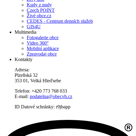
Kudy z nudy
Czech POINT
Živé obce.cz
CEDES - Centrum denních služeb
GIS4U
Multimedia
Fotogalerie obce
Video 360°
Mobilní aplikace
Zpravodaj obce
Kontakty
Adresa:
Plzeňská 32
353 01, Velká Hleďsebe
Telefon: +420 773 768 033
E-mail:
podatelna@obecvh.cz
ID Datové schránky: r9jbapp