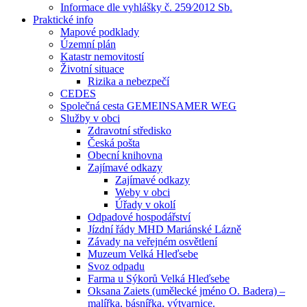
Informace dle vyhlášky č. 259⁄2012 Sb.
Praktické info
Mapové podklady
Územní plán
Katastr nemovitostí
Životní situace
Rizika a nebezpečí
CEDES
Společná cesta GEMEINSAMER WEG
Služby v obci
Zdravotní středisko
Česká pošta
Obecní knihovna
Zajímavé odkazy
Zajímavé odkazy
Weby v obci
Úřady v okolí
Odpadové hospodářství
Jízdní řády MHD Mariánské Lázně
Závady na veřejném osvětlení
Muzeum Velká Hleďsebe
Svoz odpadu
Farma u Sýkorů Velká Hleďsebe
Oksana Zaiets (umělecké jméno O. Badera) –
malířka, básnířka, výtvarnice.