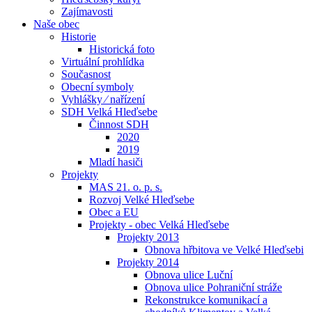
Zajímavosti
Naše obec
Historie
Historická foto
Virtuální prohlídka
Současnost
Obecní symboly
Vyhlášky ⁄ nařízení
SDH Velká Hleďsebe
Činnost SDH
2020
2019
Mladí hasiči
Projekty
MAS 21. o. p. s.
Rozvoj Velké Hleďsebe
Obec a EU
Projekty - obec Velká Hleďsebe
Projekty 2013
Obnova hřbitova ve Velké Hleďsebi
Projekty 2014
Obnova ulice Luční
Obnova ulice Pohraniční stráže
Rekonstrukce komunikací a