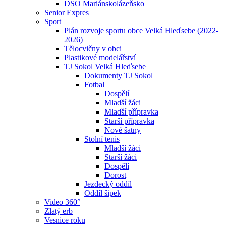
DSO Mariánskolázeňsko
Senior Expres
Sport
Plán rozvoje sportu obce Velká Hleďsebe (2022-
2026)
Tělocvičny v obci
Plastikové modelářství
TJ Sokol Velká Hleďsebe
Dokumenty TJ Sokol
Fotbal
Dospělí
Mladší žáci
Mladší přípravka
Starší přípravka
Nové šatny
Stolní tenis
Mladší žáci
Starší žáci
Dospělí
Dorost
Jezdecký oddíl
Oddíl šipek
Video 360°
Zlatý erb
Vesnice roku