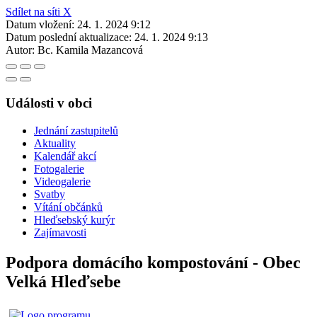
Sdílet na síti X
Datum vložení:
24. 1. 2024 9:12
Datum poslední aktualizace:
24. 1. 2024 9:13
Autor:
Bc. Kamila Mazancová
Události v obci
Jednání zastupitelů
Aktuality
Kalendář akcí
Fotogalerie
Videogalerie
Svatby
Vítání občánků
Hleďsebský kurýr
Zajímavosti
Podpora domácího kompostování - Obec
Velká Hleďsebe