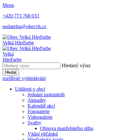
Menu
+420 773 768 033
podatelna@obecvh.cz
Velká Hleďsebe
Velká
Hleďsebe
Hledaný výraz
Hledat
rozšířené vyhledávání
Události v obci
Jednání zastupitelů
Aktuality
Kalendář akcí
Fotogalerie
Videogalerie
Svatby
Obnova manželského slibu
Vítání občánků
Hleďsebský kurýr