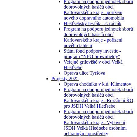
Program na podporu jednotek sborů
dobrovolných hasičů obcí
Karlovarského kraje - pořízení
nového dopravního automobilu
Hleďsebský fesťák - 2. ročník
Program na podporu jednotek sborů
dobrovolných hasičů obcí
Karlovarského kraje - pořízení
nového tabletu
Státní fond podpory investic -
program "NPO brownfieldy"
Veřejné griloviště v obci Velká
Hleďsebe
Oprava ulice Tyršova
Projekty 2025
Oprava chodníku v k.ú. Klimentov
Program na podporu jednotek sborů
dobrovolných hasičů obcí
Karlovarského kraje - Rozšíření ŘO
pro JSDH Velká Hleďsebe
Program na podporu jednotek sborů
dobrovolných hasičů obcí
Karlovarského kraje - Vybavení
JSDH Velká Hleďsebe osobními
ochrannými prostředky