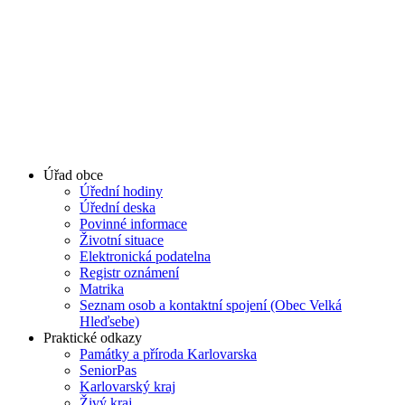
Úřad obce
Úřední hodiny
Úřední deska
Povinné informace
Životní situace
Elektronická podatelna
Registr oznámení
Matrika
Seznam osob a kontaktní spojení (Obec Velká
Hleďsebe)
Praktické odkazy
Památky a příroda Karlovarska
SeniorPas
Karlovarský kraj
Živý kraj