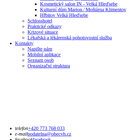
Kosmetický salon IN - Velká Hleďsebe
Kulturní dům Marion ⁄ Moštárna Klimentov
Hřbitov Velká Hleďsebe
Schlosshotel
Praktické odkazy
Krizové situace
Lékařská a lékárenská pohotovostní služba
Kontakty
Napište nám
Mobilní aplikace
Seznam osob
Organizační struktura
telefon
+420 773 768 033
e-mail
podatelna@obecvh.cz
facebook
facebook