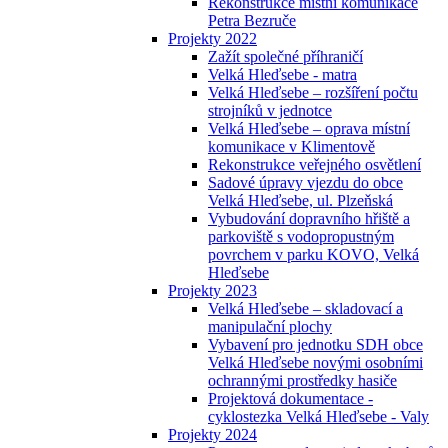
Rekonstrukce místní komunikace
Petra Bezruče
Projekty 2022
Zažít společné příhraničí
Velká Hleďsebe - matra
Velká Hleďsebe – rozšíření počtu
strojníků v jednotce
Velká Hleďsebe – oprava místní
komunikace v Klimentově
Rekonstrukce veřejného osvětlení
Sadové úpravy vjezdu do obce
Velká Hleďsebe, ul. Plzeňská
Vybudování dopravního hřiště a
parkoviště s vodopropustným
povrchem v parku KOVO, Velká
Hleďsebe
Projekty 2023
Velká Hleďsebe – skladovací a
manipulační plochy
Vybavení pro jednotku SDH obce
Velká Hleďsebe novými osobními
ochrannými prostředky hasiče
Projektová dokumentace -
cyklostezka Velká Hleďsebe - Valy
Projekty 2024