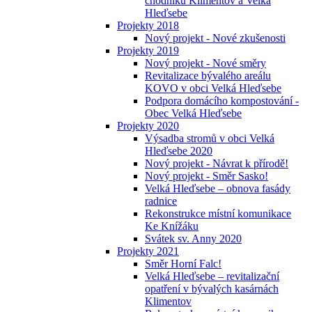
chodníků Klimentov a Velká
Hleďsebe
Projekty 2018
Nový projekt - Nové zkušenosti
Projekty 2019
Nový projekt - Nové směry
Revitalizace bývalého areálu
KOVO v obci Velká Hleďsebe
Podpora domácího kompostování -
Obec Velká Hleďsebe
Projekty 2020
Výsadba stromů v obci Velká
Hleďsebe 2020
Nový projekt - Návrat k přírodě!
Nový projekt - Směr Sasko!
Velká Hleďsebe – obnova fasády
radnice
Rekonstrukce místní komunikace
Ke Knížáku
Svátek sv. Anny 2020
Projekty 2021
Směr Horní Falc!
Velká Hleďsebe – revitalizační
opatření v bývalých kasárnách
Klimentov