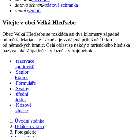
datová schránka
datová schránka
senioři
senioři
Vítejte v obci Velká Hleďsebe
Obec Velká Hleďsebe se rozkládá asi dva kilometry západně
od města Mariánské Lázně a je vzdálená přibližně 10 km
od německých hranic. Celá oblast se někdy z turistického hlediska
nazývá také Západočeský lázeňský trojúhelník.
rezervace
sportovišť
Senior
Expres
Formuláře
Svatby
úřední
deska
Krizové
situace
Úvodní stránka
Události v obci
Fotogalerie