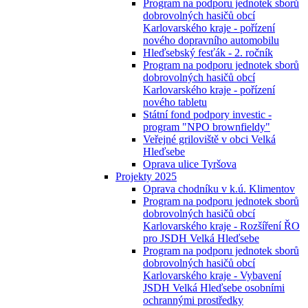
Program na podporu jednotek sborů
dobrovolných hasičů obcí
Karlovarského kraje - pořízení
nového dopravního automobilu
Hleďsebský fesťák - 2. ročník
Program na podporu jednotek sborů
dobrovolných hasičů obcí
Karlovarského kraje - pořízení
nového tabletu
Státní fond podpory investic -
program "NPO brownfieldy"
Veřejné griloviště v obci Velká
Hleďsebe
Oprava ulice Tyršova
Projekty 2025
Oprava chodníku v k.ú. Klimentov
Program na podporu jednotek sborů
dobrovolných hasičů obcí
Karlovarského kraje - Rozšíření ŘO
pro JSDH Velká Hleďsebe
Program na podporu jednotek sborů
dobrovolných hasičů obcí
Karlovarského kraje - Vybavení
JSDH Velká Hleďsebe osobními
ochrannými prostředky