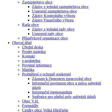
Zastupitelstvo obce
Zápisy z jednání zastupitelstva obce
Usnesení zastupitelstva obce
Zápisy Kontrolního výboru
Zápisy Finančního výboru
Rada obce
Zápisy z jednání rady obce
Usnesení rady obce
Příspěvkové organizace obce
Obecní úřad
Úřední deska
Prodej majetku
Kontakt
e-podatelna
Povinné informace
Matrika
Prohlášení o ochraně soukromí
Záznam k činnostem zpracování obce
Informační povinnost obce a práva subjektů
údajů
Informační memorandum
Směrnice pro plnění práv subjektů údajů
Obec V.H.
Formuláře
Ceníky obce Velká Hleďsebe