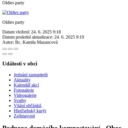
Oldies party
Oldies party
Datum vložení:
24. 6. 2025 9:18
Datum poslední aktualizace:
24. 6. 2025 9:19
Autor:
Bc. Kamila Mazancová
Události v obci
Jednání zastupitelů
Aktuality
Kalendář akcí
Fotogalerie
Videogalerie
Svatby
Vítání občánků
Hleďsebský kurýr
Zajímavosti
Podpora domácího kompostování - Obec