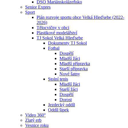
DSO Mariánskolázeňsko
Senior Expres
Sport
Plán rozvoje sportu obce Velká Hleďsebe (2022-
2026)
Tělocvičny v obci
Plastikové modelářství
TJ Sokol Velká Hleďsebe
Dokumenty TJ Sokol
Fotbal
Dospělí
Mladší žáci
Mladší přípravka
Starší přípravka
Nové šatny
Stolní tenis
Mladší žáci
Starší žáci
Dospělí
Dorost
Jezdecký oddíl
Oddíl šipek
Video 360°
Zlatý erb
Vesnice roku