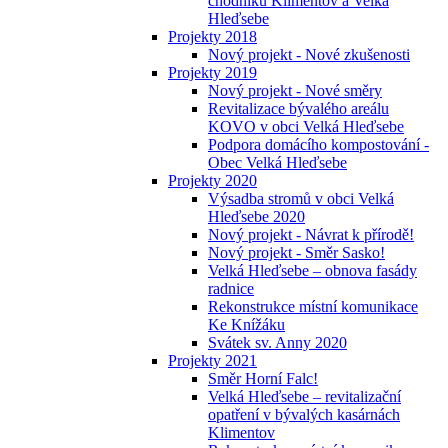
chodníků Klimentov a Velká
Hleďsebe
Projekty 2018
Nový projekt - Nové zkušenosti
Projekty 2019
Nový projekt - Nové směry
Revitalizace bývalého areálu
KOVO v obci Velká Hleďsebe
Podpora domácího kompostování -
Obec Velká Hleďsebe
Projekty 2020
Výsadba stromů v obci Velká
Hleďsebe 2020
Nový projekt - Návrat k přírodě!
Nový projekt - Směr Sasko!
Velká Hleďsebe – obnova fasády
radnice
Rekonstrukce místní komunikace
Ke Knížáku
Svátek sv. Anny 2020
Projekty 2021
Směr Horní Falc!
Velká Hleďsebe – revitalizační
opatření v bývalých kasárnách
Klimentov