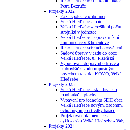
Rekonstrukce místní komunikace
Petra Bezruče
Projekty 2022
Zažít společné příhraničí
Velká Hleďsebe - matra
Velká Hleďsebe – rozšíření počtu
strojníků v jednotce
Velká Hleďsebe – oprava místní
komunikace v Klimentově
Rekonstrukce veřejného osvětlení
Sadové úpravy vjezdu do obce
Velká Hleďsebe, ul. Plzeňská
Vybudování dopravního hřiště a
parkoviště s vodopropustným
povrchem v parku KOVO, Velká
Hleďsebe
Projekty 2023
Velká Hleďsebe – skladovací a
manipulační plochy
Vybavení pro jednotku SDH obce
Velká Hleďsebe novými osobními
ochrannými prostředky hasiče
Projektová dokumentace -
cyklostezka Velká Hleďsebe - Valy
Projekty 2024