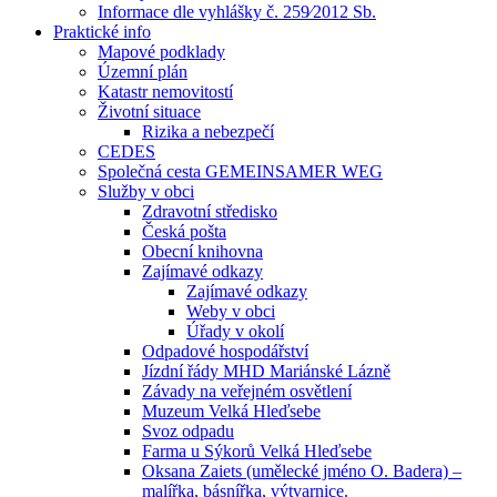
Informace dle vyhlášky č. 259⁄2012 Sb.
Praktické info
Mapové podklady
Územní plán
Katastr nemovitostí
Životní situace
Rizika a nebezpečí
CEDES
Společná cesta GEMEINSAMER WEG
Služby v obci
Zdravotní středisko
Česká pošta
Obecní knihovna
Zajímavé odkazy
Zajímavé odkazy
Weby v obci
Úřady v okolí
Odpadové hospodářství
Jízdní řády MHD Mariánské Lázně
Závady na veřejném osvětlení
Muzeum Velká Hleďsebe
Svoz odpadu
Farma u Sýkorů Velká Hleďsebe
Oksana Zaiets (umělecké jméno O. Badera) –
malířka, básnířka, výtvarnice.