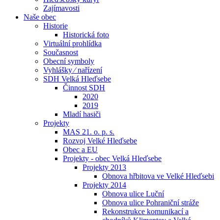
Zajímavosti
Naše obec
Historie
Historická foto
Virtuální prohlídka
Současnost
Obecní symboly
Vyhlášky ⁄ nařízení
SDH Velká Hleďsebe
Činnost SDH
2020
2019
Mladí hasiči
Projekty
MAS 21. o. p. s.
Rozvoj Velké Hleďsebe
Obec a EU
Projekty - obec Velká Hleďsebe
Projekty 2013
Obnova hřbitova ve Velké Hleďsebi
Projekty 2014
Obnova ulice Luční
Obnova ulice Pohraniční stráže
Rekonstrukce komunikací a