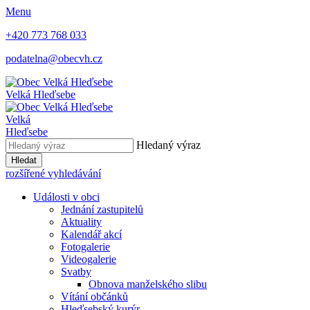
Menu
+420 773 768 033
podatelna@obecvh.cz
Velká Hleďsebe
Velká
Hleďsebe
Hledaný výraz
Hledat
rozšířené vyhledávání
Události v obci
Jednání zastupitelů
Aktuality
Kalendář akcí
Fotogalerie
Videogalerie
Svatby
Obnova manželského slibu
Vítání občánků
Hleďsebský kurýr