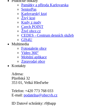
Praktické odkazy
Památky a příroda Karlovarska
SeniorPas
Karlovarský kraj
Živý kraj
Kudy z nudy
Czech POINT
Živé obce.cz
CEDES - Centrum denních služeb
GIS4U
Multimedia
Fotogalerie obce
Video 360°
Mobilní aplikace
Zpravodaj obce
Kontakty
Adresa:
Plzeňská 32
353 01, Velká Hleďsebe
Telefon: +420 773 768 033
E-mail:
podatelna@obecvh.cz
ID Datové schránky: r9jbapp