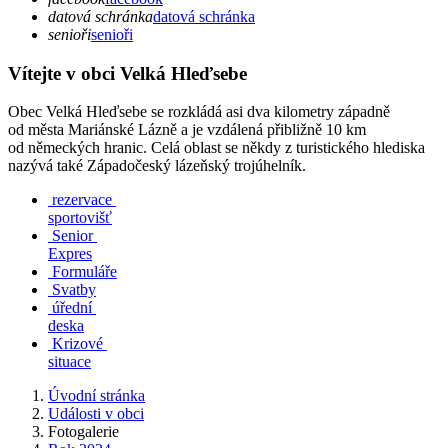
datová schránka
datová schránka
senioři
senioři
Vítejte v obci Velká Hleďsebe
Obec Velká Hleďsebe se rozkládá asi dva kilometry západně
od města Mariánské Lázně a je vzdálená přibližně 10 km
od německých hranic. Celá oblast se někdy z turistického hlediska
nazývá také Západočeský lázeňský trojúhelník.
rezervace
sportovišť
Senior
Expres
Formuláře
Svatby
úřední
deska
Krizové
situace
Úvodní stránka
Události v obci
Fotogalerie