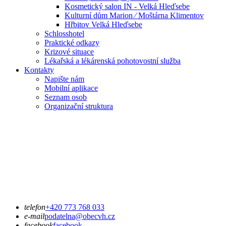
Kosmetický salon IN - Velká Hleďsebe
Kulturní dům Marion ⁄ Moštárna Klimentov
Hřbitov Velká Hleďsebe
Schlosshotel
Praktické odkazy
Krizové situace
Lékařská a lékárenská pohotovostní služba
Kontakty
Napište nám
Mobilní aplikace
Seznam osob
Organizační struktura
telefon
+420 773 768 033
e-mail
podatelna@obecvh.cz
facebook
facebook