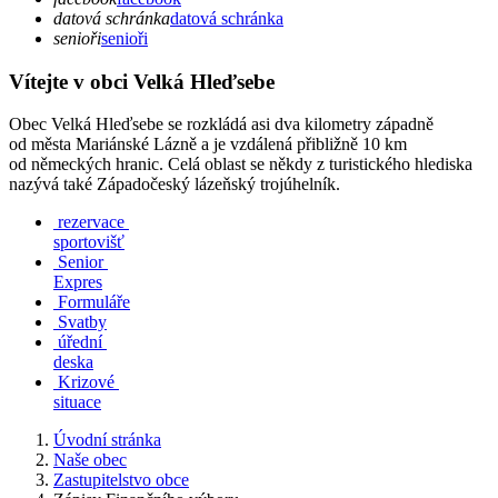
datová schránka
datová schránka
senioři
senioři
Vítejte v obci Velká Hleďsebe
Obec Velká Hleďsebe se rozkládá asi dva kilometry západně
od města Mariánské Lázně a je vzdálená přibližně 10 km
od německých hranic. Celá oblast se někdy z turistického hlediska
nazývá také Západočeský lázeňský trojúhelník.
rezervace
sportovišť
Senior
Expres
Formuláře
Svatby
úřední
deska
Krizové
situace
Úvodní stránka
Naše obec
Zastupitelstvo obce