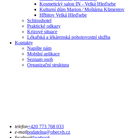
Kosmetický salon IN - Velká Hleďsebe
Kulturní dům Marion ⁄ Moštárna Klimentov
Hřbitov Velká Hleďsebe
Schlosshotel
Praktické odkazy
Krizové situace
Lékařská a lékárenská pohotovostní služba
Kontakty
Napište nám
Mobilní aplikace
Seznam osob
Organizační struktura
telefon
+420 773 768 033
e-mail
podatelna@obecvh.cz
facebook
facebook