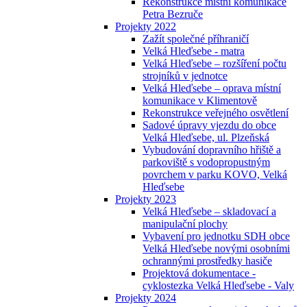
Rekonstrukce místní komunikace
Petra Bezruče
Projekty 2022
Zažít společné příhraničí
Velká Hleďsebe - matra
Velká Hleďsebe – rozšíření počtu
strojníků v jednotce
Velká Hleďsebe – oprava místní
komunikace v Klimentově
Rekonstrukce veřejného osvětlení
Sadové úpravy vjezdu do obce
Velká Hleďsebe, ul. Plzeňská
Vybudování dopravního hřiště a
parkoviště s vodopropustným
povrchem v parku KOVO, Velká
Hleďsebe
Projekty 2023
Velká Hleďsebe – skladovací a
manipulační plochy
Vybavení pro jednotku SDH obce
Velká Hleďsebe novými osobními
ochrannými prostředky hasiče
Projektová dokumentace -
cyklostezka Velká Hleďsebe - Valy
Projekty 2024