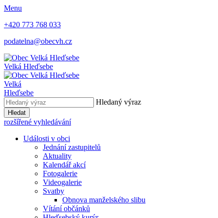
Menu
+420 773 768 033
podatelna@obecvh.cz
Velká Hleďsebe
Velká
Hleďsebe
Hledaný výraz
Hledat
rozšířené vyhledávání
Události v obci
Jednání zastupitelů
Aktuality
Kalendář akcí
Fotogalerie
Videogalerie
Svatby
Obnova manželského slibu
Vítání občánků
Hleďsebský kurýr