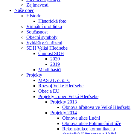
Zajímavosti
Naše obec
Historie
Historická foto
Virtuální prohlídka
Současnost
Obecní symboly
Vyhlášky ⁄ nařízení
SDH Velká Hleďsebe
Činnost SDH
2020
2019
Mladí hasiči
Projekty
MAS 21. o. p. s.
Rozvoj Velké Hleďsebe
Obec a EU
Projekty - obec Velká Hleďsebe
Projekty 2013
Obnova hřbitova ve Velké Hleďsebi
Projekty 2014
Obnova ulice Luční
Obnova ulice Pohraniční stráže
Rekonstrukce komunikací a