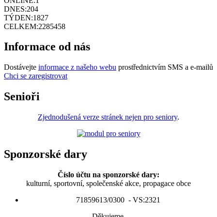
ONLINE:
1
DNES:
204
TÝDEN:
1827
CELKEM:
2285458
Informace od nás
Dostávejte
informace z našeho webu
prostřednictvím SMS a e-mailů
Chci se zaregistrovat
Senioři
Zjednodušená verze stránek nejen pro seniory
.
Sponzorské dary
Číslo účtu na sponzorské dary:
kulturní, sportovní, společenské akce, propagace obce
71859613/0300 - VS:2321
Děkujeme.