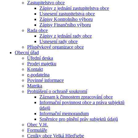
Zastupitelstvo obce
Zápisy z jednání zastupitelstva obce
Usnesení zastupitelstva obce
Zápisy Kontrolního výboru
Zápisy Finančního výboru
Rada obce
Zápisy z jednání rady obce
Usnesení rady obce
Příspěvkové organizace obce
Obecní úřad
Úřední deska
Prodej majetku
Kontakt
e-podatelna
Povinné informace
Matrika
Prohlášení o ochraně soukromí
Záznam k činnostem zpracování obce
Informační povinnost obce a práva subjektů
údajů
Informační memorandum
Směrnice pro plnění práv subjektů údajů
Obec V.H.
Formuláře
Ceníky obce Velká Hleďsebe