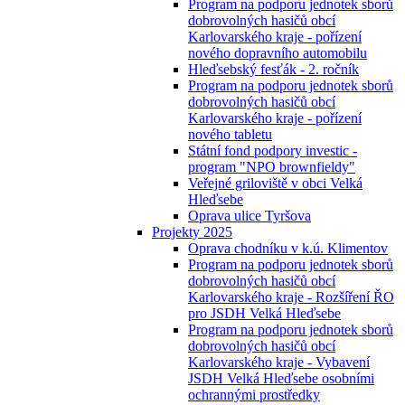
Program na podporu jednotek sborů
dobrovolných hasičů obcí
Karlovarského kraje - pořízení
nového dopravního automobilu
Hleďsebský fesťák - 2. ročník
Program na podporu jednotek sborů
dobrovolných hasičů obcí
Karlovarského kraje - pořízení
nového tabletu
Státní fond podpory investic -
program "NPO brownfieldy"
Veřejné griloviště v obci Velká
Hleďsebe
Oprava ulice Tyršova
Projekty 2025
Oprava chodníku v k.ú. Klimentov
Program na podporu jednotek sborů
dobrovolných hasičů obcí
Karlovarského kraje - Rozšíření ŘO
pro JSDH Velká Hleďsebe
Program na podporu jednotek sborů
dobrovolných hasičů obcí
Karlovarského kraje - Vybavení
JSDH Velká Hleďsebe osobními
ochrannými prostředky