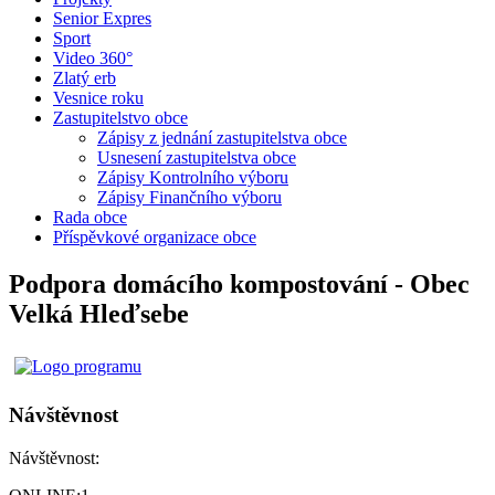
Senior Expres
Sport
Video 360°
Zlatý erb
Vesnice roku
Zastupitelstvo obce
Zápisy z jednání zastupitelstva obce
Usnesení zastupitelstva obce
Zápisy Kontrolního výboru
Zápisy Finančního výboru
Rada obce
Příspěvkové organizace obce
Podpora domácího kompostování - Obec
Velká Hleďsebe
Návštěvnost
Návštěvnost: