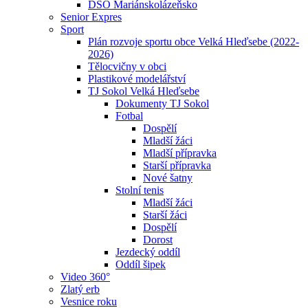
DSO Mariánskolázeňsko
Senior Expres
Sport
Plán rozvoje sportu obce Velká Hleďsebe (2022-
2026)
Tělocvičny v obci
Plastikové modelářství
TJ Sokol Velká Hleďsebe
Dokumenty TJ Sokol
Fotbal
Dospělí
Mladší žáci
Mladší přípravka
Starší přípravka
Nové šatny
Stolní tenis
Mladší žáci
Starší žáci
Dospělí
Dorost
Jezdecký oddíl
Oddíl šipek
Video 360°
Zlatý erb
Vesnice roku