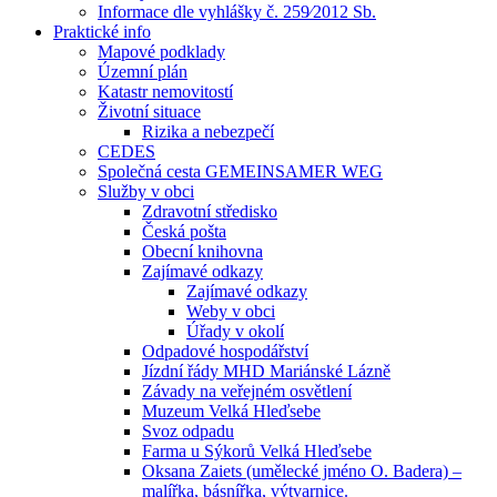
Informace dle vyhlášky č. 259⁄2012 Sb.
Praktické info
Mapové podklady
Územní plán
Katastr nemovitostí
Životní situace
Rizika a nebezpečí
CEDES
Společná cesta GEMEINSAMER WEG
Služby v obci
Zdravotní středisko
Česká pošta
Obecní knihovna
Zajímavé odkazy
Zajímavé odkazy
Weby v obci
Úřady v okolí
Odpadové hospodářství
Jízdní řády MHD Mariánské Lázně
Závady na veřejném osvětlení
Muzeum Velká Hleďsebe
Svoz odpadu
Farma u Sýkorů Velká Hleďsebe
Oksana Zaiets (umělecké jméno O. Badera) –
malířka, básnířka, výtvarnice.