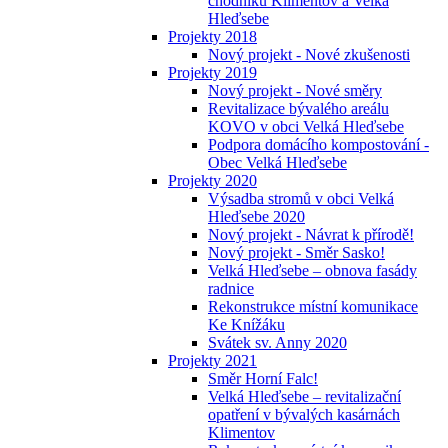
chodníků Klimentov a Velká
Hleďsebe
Projekty 2018
Nový projekt - Nové zkušenosti
Projekty 2019
Nový projekt - Nové směry
Revitalizace bývalého areálu
KOVO v obci Velká Hleďsebe
Podpora domácího kompostování -
Obec Velká Hleďsebe
Projekty 2020
Výsadba stromů v obci Velká
Hleďsebe 2020
Nový projekt - Návrat k přírodě!
Nový projekt - Směr Sasko!
Velká Hleďsebe – obnova fasády
radnice
Rekonstrukce místní komunikace
Ke Knížáku
Svátek sv. Anny 2020
Projekty 2021
Směr Horní Falc!
Velká Hleďsebe – revitalizační
opatření v bývalých kasárnách
Klimentov