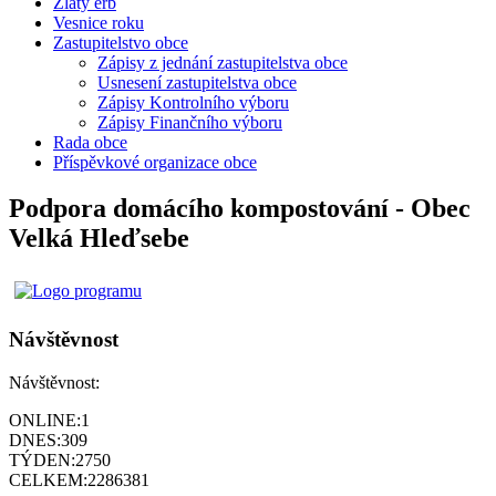
Zlatý erb
Vesnice roku
Zastupitelstvo obce
Zápisy z jednání zastupitelstva obce
Usnesení zastupitelstva obce
Zápisy Kontrolního výboru
Zápisy Finančního výboru
Rada obce
Příspěvkové organizace obce
Podpora domácího kompostování - Obec
Velká Hleďsebe
Návštěvnost
Návštěvnost:
ONLINE:
1
DNES:
309
TÝDEN:
2750
CELKEM:
2286381