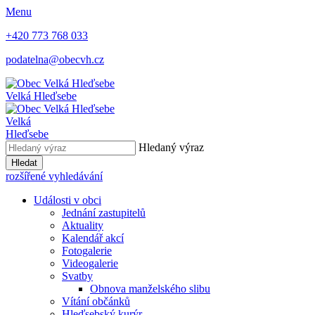
Menu
+420 773 768 033
podatelna@obecvh.cz
Velká Hleďsebe
Velká
Hleďsebe
Hledaný výraz
Hledat
rozšířené vyhledávání
Události v obci
Jednání zastupitelů
Aktuality
Kalendář akcí
Fotogalerie
Videogalerie
Svatby
Obnova manželského slibu
Vítání občánků
Hleďsebský kurýr