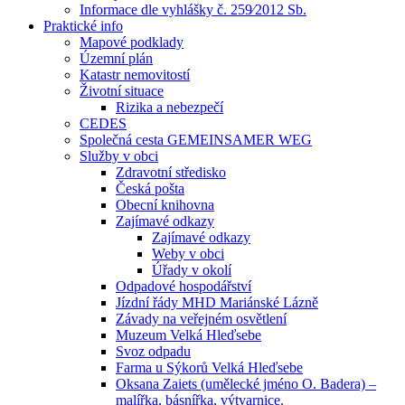
Informace dle vyhlášky č. 259⁄2012 Sb.
Praktické info
Mapové podklady
Územní plán
Katastr nemovitostí
Životní situace
Rizika a nebezpečí
CEDES
Společná cesta GEMEINSAMER WEG
Služby v obci
Zdravotní středisko
Česká pošta
Obecní knihovna
Zajímavé odkazy
Zajímavé odkazy
Weby v obci
Úřady v okolí
Odpadové hospodářství
Jízdní řády MHD Mariánské Lázně
Závady na veřejném osvětlení
Muzeum Velká Hleďsebe
Svoz odpadu
Farma u Sýkorů Velká Hleďsebe
Oksana Zaiets (umělecké jméno O. Badera) –
malířka, básnířka, výtvarnice.