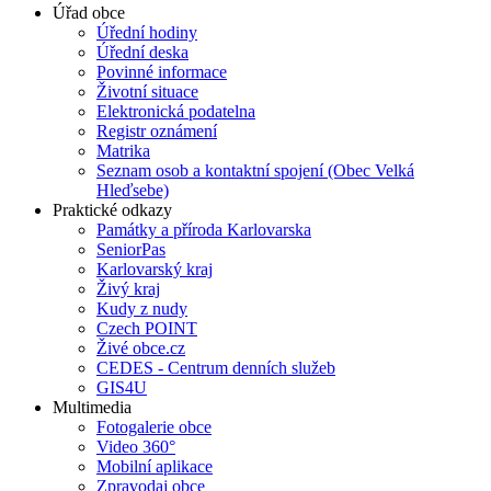
Úřad obce
Úřední hodiny
Úřední deska
Povinné informace
Životní situace
Elektronická podatelna
Registr oznámení
Matrika
Seznam osob a kontaktní spojení (Obec Velká
Hleďsebe)
Praktické odkazy
Památky a příroda Karlovarska
SeniorPas
Karlovarský kraj
Živý kraj
Kudy z nudy
Czech POINT
Živé obce.cz
CEDES - Centrum denních služeb
GIS4U
Multimedia
Fotogalerie obce
Video 360°
Mobilní aplikace
Zpravodaj obce