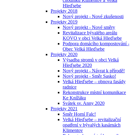
chodníků Klimentov a Velká
Hleďsebe
Projekty 2018
Nový projekt - Nové zkušenosti
Projekty 2019
Nový projekt - Nové směry
Revitalizace bývalého areálu
KOVO v obci Velká Hleďsebe
Podpora domácího kompostování -
Obec Velká Hleďsebe
Projekty 2020
Výsadba stromů v obci Velká
Hleďsebe 2020
Nový projekt - Návrat k přírodě!
Nový projekt - Směr Sasko!
Velká Hleďsebe – obnova fasády
radnice
Rekonstrukce místní komunikace
Ke Knížáku
Svátek sv. Anny 2020
Projekty 2021
Směr Horní Falc!
Velká Hleďsebe – revitalizační
opatření v bývalých kasárnách
Klimentov