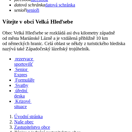
datová schránka
datová schránka
senioři
senioři
Vítejte v obci Velká Hleďsebe
Obec Velká Hleďsebe se rozkládá asi dva kilometry západně
od města Mariánské Lázně a je vzdálená přibližně 10 km
od německých hranic. Celá oblast se někdy z turistického hlediska
nazývá také Západočeský lázeňský trojúhelník.
rezervace
sportovišť
Senior
Expres
Formuláře
Svatby
úřední
deska
Krizové
situace
Úvodní stránka
Naše obec
Zastupitelstvo obce