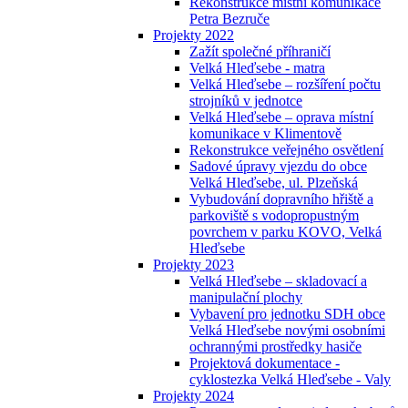
Rekonstrukce místní komunikace
Petra Bezruče
Projekty 2022
Zažít společné příhraničí
Velká Hleďsebe - matra
Velká Hleďsebe – rozšíření počtu
strojníků v jednotce
Velká Hleďsebe – oprava místní
komunikace v Klimentově
Rekonstrukce veřejného osvětlení
Sadové úpravy vjezdu do obce
Velká Hleďsebe, ul. Plzeňská
Vybudování dopravního hřiště a
parkoviště s vodopropustným
povrchem v parku KOVO, Velká
Hleďsebe
Projekty 2023
Velká Hleďsebe – skladovací a
manipulační plochy
Vybavení pro jednotku SDH obce
Velká Hleďsebe novými osobními
ochrannými prostředky hasiče
Projektová dokumentace -
cyklostezka Velká Hleďsebe - Valy
Projekty 2024