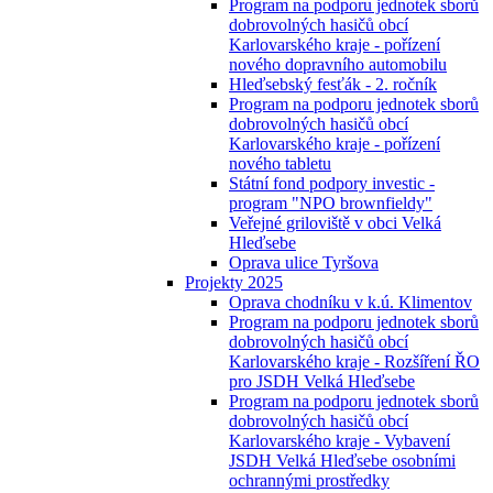
Program na podporu jednotek sborů
dobrovolných hasičů obcí
Karlovarského kraje - pořízení
nového dopravního automobilu
Hleďsebský fesťák - 2. ročník
Program na podporu jednotek sborů
dobrovolných hasičů obcí
Karlovarského kraje - pořízení
nového tabletu
Státní fond podpory investic -
program "NPO brownfieldy"
Veřejné griloviště v obci Velká
Hleďsebe
Oprava ulice Tyršova
Projekty 2025
Oprava chodníku v k.ú. Klimentov
Program na podporu jednotek sborů
dobrovolných hasičů obcí
Karlovarského kraje - Rozšíření ŘO
pro JSDH Velká Hleďsebe
Program na podporu jednotek sborů
dobrovolných hasičů obcí
Karlovarského kraje - Vybavení
JSDH Velká Hleďsebe osobními
ochrannými prostředky