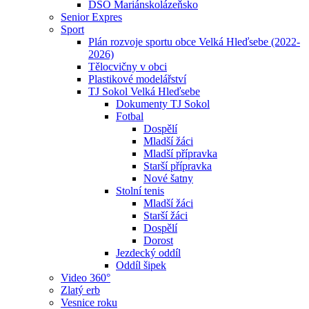
DSO Mariánskolázeňsko
Senior Expres
Sport
Plán rozvoje sportu obce Velká Hleďsebe (2022-
2026)
Tělocvičny v obci
Plastikové modelářství
TJ Sokol Velká Hleďsebe
Dokumenty TJ Sokol
Fotbal
Dospělí
Mladší žáci
Mladší přípravka
Starší přípravka
Nové šatny
Stolní tenis
Mladší žáci
Starší žáci
Dospělí
Dorost
Jezdecký oddíl
Oddíl šipek
Video 360°
Zlatý erb
Vesnice roku