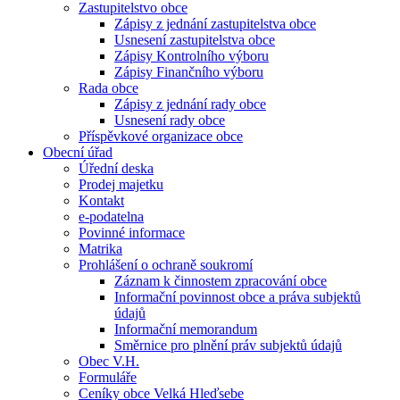
Zastupitelstvo obce
Zápisy z jednání zastupitelstva obce
Usnesení zastupitelstva obce
Zápisy Kontrolního výboru
Zápisy Finančního výboru
Rada obce
Zápisy z jednání rady obce
Usnesení rady obce
Příspěvkové organizace obce
Obecní úřad
Úřední deska
Prodej majetku
Kontakt
e-podatelna
Povinné informace
Matrika
Prohlášení o ochraně soukromí
Záznam k činnostem zpracování obce
Informační povinnost obce a práva subjektů
údajů
Informační memorandum
Směrnice pro plnění práv subjektů údajů
Obec V.H.
Formuláře
Ceníky obce Velká Hleďsebe