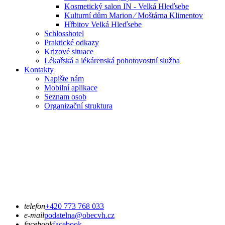
Kosmetický salon IN - Velká Hleďsebe
Kulturní dům Marion ⁄ Moštárna Klimentov
Hřbitov Velká Hleďsebe
Schlosshotel
Praktické odkazy
Krizové situace
Lékařská a lékárenská pohotovostní služba
Kontakty
Napište nám
Mobilní aplikace
Seznam osob
Organizační struktura
telefon
+420 773 768 033
e-mail
podatelna@obecvh.cz
facebook
facebook