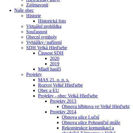
Zajímavosti
Naše obec
Historie
Historická foto
Virtuální prohlídka
Současnost
Obecní symboly
Vyhlášky ⁄ nařízení
SDH Velká Hleďsebe
Činnost SDH
2020
2019
Mladí hasiči
Projekty
MAS 21. o. p. s.
Rozvoj Velké Hleďsebe
Obec a EU
Projekty - obec Velká Hleďsebe
Projekty 2013
Obnova hřbitova ve Velké Hleďsebi
Projekty 2014
Obnova ulice Luční
Obnova ulice Pohraniční stráže
Rekonstrukce komunikací a