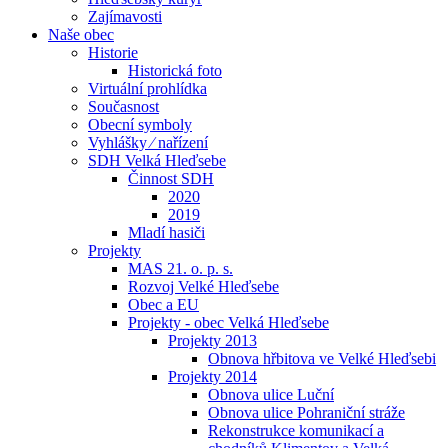
Zajímavosti
Naše obec
Historie
Historická foto
Virtuální prohlídka
Současnost
Obecní symboly
Vyhlášky ⁄ nařízení
SDH Velká Hleďsebe
Činnost SDH
2020
2019
Mladí hasiči
Projekty
MAS 21. o. p. s.
Rozvoj Velké Hleďsebe
Obec a EU
Projekty - obec Velká Hleďsebe
Projekty 2013
Obnova hřbitova ve Velké Hleďsebi
Projekty 2014
Obnova ulice Luční
Obnova ulice Pohraniční stráže
Rekonstrukce komunikací a