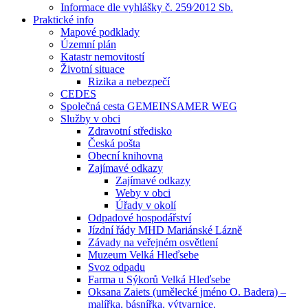
Informace dle vyhlášky č. 259⁄2012 Sb.
Praktické info
Mapové podklady
Územní plán
Katastr nemovitostí
Životní situace
Rizika a nebezpečí
CEDES
Společná cesta GEMEINSAMER WEG
Služby v obci
Zdravotní středisko
Česká pošta
Obecní knihovna
Zajímavé odkazy
Zajímavé odkazy
Weby v obci
Úřady v okolí
Odpadové hospodářství
Jízdní řády MHD Mariánské Lázně
Závady na veřejném osvětlení
Muzeum Velká Hleďsebe
Svoz odpadu
Farma u Sýkorů Velká Hleďsebe
Oksana Zaiets (umělecké jméno O. Badera) –
malířka, básnířka, výtvarnice.