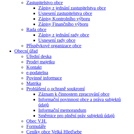
Zastupitelstvo obce
Zápisy z jednání zastupitelstva obce
Usnesení zastupitelstva obce
Zápisy Kontrolního výboru
Zápisy Finančního výboru
Rada obce
Zápisy z jednání rady obce
Usnesení rady obce
Příspěvkové organizace obce
Obecní úřad
Úřední deska
Prodej majetku
Kontakt
e-podatelna
Povinné informace
Matrika
Prohlášení o ochraně soukromí
Záznam k činnostem zpracování obce
Informační povinnost obce a práva subjektů
údajů
Informační memorandum
Směrnice pro plnění práv subjektů údajů
Obec V.H.
Formuláře
Ceníky obce Velká Hleďsebe