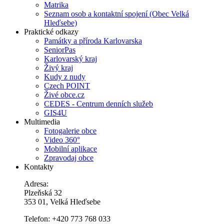
Matrika
Seznam osob a kontaktní spojení (Obec Velká
Hleďsebe)
Praktické odkazy
Památky a příroda Karlovarska
SeniorPas
Karlovarský kraj
Živý kraj
Kudy z nudy
Czech POINT
Živé obce.cz
CEDES - Centrum denních služeb
GIS4U
Multimedia
Fotogalerie obce
Video 360°
Mobilní aplikace
Zpravodaj obce
Kontakty
Adresa:
Plzeňská 32
353 01, Velká Hleďsebe
Telefon: +420 773 768 033