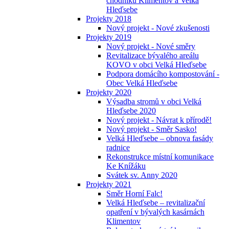
chodníků Klimentov a Velká
Hleďsebe
Projekty 2018
Nový projekt - Nové zkušenosti
Projekty 2019
Nový projekt - Nové směry
Revitalizace bývalého areálu
KOVO v obci Velká Hleďsebe
Podpora domácího kompostování -
Obec Velká Hleďsebe
Projekty 2020
Výsadba stromů v obci Velká
Hleďsebe 2020
Nový projekt - Návrat k přírodě!
Nový projekt - Směr Sasko!
Velká Hleďsebe – obnova fasády
radnice
Rekonstrukce místní komunikace
Ke Knížáku
Svátek sv. Anny 2020
Projekty 2021
Směr Horní Falc!
Velká Hleďsebe – revitalizační
opatření v bývalých kasárnách
Klimentov