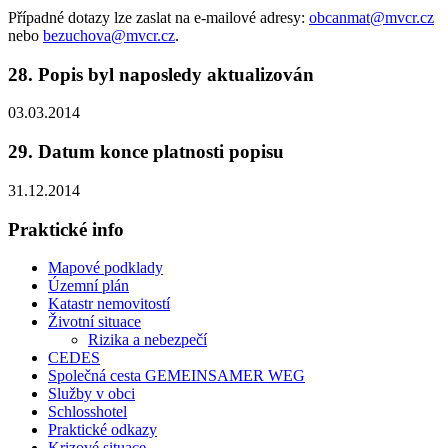
Případné dotazy lze zaslat na e-mailové adresy:
obcanmat@mvcr.cz
nebo
bezuchova@mvcr.cz
.
28. Popis byl naposledy aktualizován
03.03.2014
29. Datum konce platnosti popisu
31.12.2014
Praktické info
Mapové podklady
Územní plán
Katastr nemovitostí
Životní situace
Rizika a nebezpečí
CEDES
Společná cesta GEMEINSAMER WEG
Služby v obci
Schlosshotel
Praktické odkazy
Krizové situace