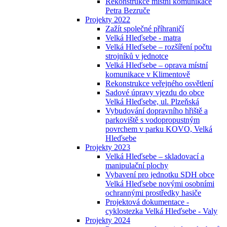
Rekonstrukce místní komunikace
Petra Bezruče
Projekty 2022
Zažít společné příhraničí
Velká Hleďsebe - matra
Velká Hleďsebe – rozšíření počtu
strojníků v jednotce
Velká Hleďsebe – oprava místní
komunikace v Klimentově
Rekonstrukce veřejného osvětlení
Sadové úpravy vjezdu do obce
Velká Hleďsebe, ul. Plzeňská
Vybudování dopravního hřiště a
parkoviště s vodopropustným
povrchem v parku KOVO, Velká
Hleďsebe
Projekty 2023
Velká Hleďsebe – skladovací a
manipulační plochy
Vybavení pro jednotku SDH obce
Velká Hleďsebe novými osobními
ochrannými prostředky hasiče
Projektová dokumentace -
cyklostezka Velká Hleďsebe - Valy
Projekty 2024