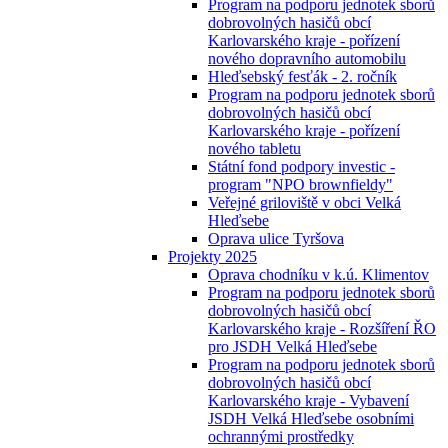
Program na podporu jednotek sborů
dobrovolných hasičů obcí
Karlovarského kraje - pořízení
nového dopravního automobilu
Hleďsebský fesťák - 2. ročník
Program na podporu jednotek sborů
dobrovolných hasičů obcí
Karlovarského kraje - pořízení
nového tabletu
Státní fond podpory investic -
program "NPO brownfieldy"
Veřejné griloviště v obci Velká
Hleďsebe
Oprava ulice Tyršova
Projekty 2025
Oprava chodníku v k.ú. Klimentov
Program na podporu jednotek sborů
dobrovolných hasičů obcí
Karlovarského kraje - Rozšíření ŘO
pro JSDH Velká Hleďsebe
Program na podporu jednotek sborů
dobrovolných hasičů obcí
Karlovarského kraje - Vybavení
JSDH Velká Hleďsebe osobními
ochrannými prostředky