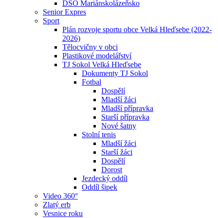
DSO Mariánskolázeňsko
Senior Expres
Sport
Plán rozvoje sportu obce Velká Hleďsebe (2022-
2026)
Tělocvičny v obci
Plastikové modelářství
TJ Sokol Velká Hleďsebe
Dokumenty TJ Sokol
Fotbal
Dospělí
Mladší žáci
Mladší přípravka
Starší přípravka
Nové šatny
Stolní tenis
Mladší žáci
Starší žáci
Dospělí
Dorost
Jezdecký oddíl
Oddíl šipek
Video 360°
Zlatý erb
Vesnice roku