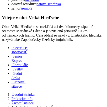
datová schránka
datová schránka
senioři
senioři
Vítejte v obci Velká Hleďsebe
Obec Velká Hleďsebe se rozkládá asi dva kilometry západně
od města Mariánské Lázně a je vzdálená přibližně 10 km
od německých hranic. Celá oblast se někdy z turistického hlediska
nazývá také Západočeský lázeňský trojúhelník.
rezervace
sportovišť
Senior
Expres
Formuláře
Svatby
úřední
deska
Krizové
situace
Úvodní stránka
Praktické info
Životní situace