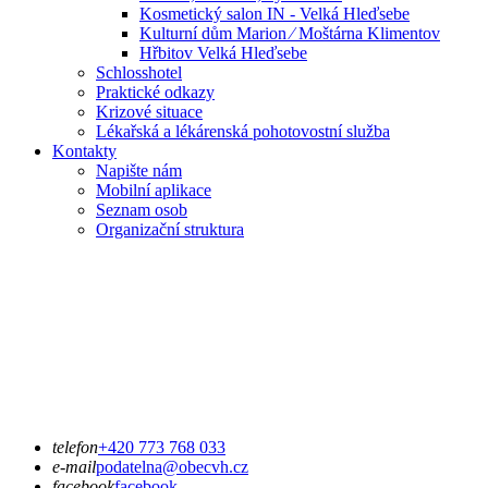
Kosmetický salon IN - Velká Hleďsebe
Kulturní dům Marion ⁄ Moštárna Klimentov
Hřbitov Velká Hleďsebe
Schlosshotel
Praktické odkazy
Krizové situace
Lékařská a lékárenská pohotovostní služba
Kontakty
Napište nám
Mobilní aplikace
Seznam osob
Organizační struktura
telefon
+420 773 768 033
e-mail
podatelna@obecvh.cz
facebook
facebook