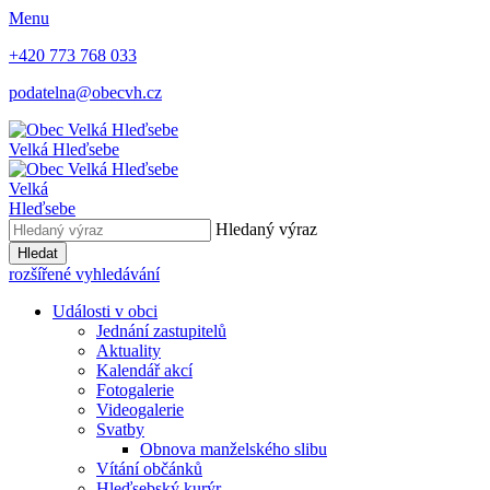
Menu
+420 773 768 033
podatelna@obecvh.cz
Velká Hleďsebe
Velká
Hleďsebe
Hledaný výraz
Hledat
rozšířené vyhledávání
Události v obci
Jednání zastupitelů
Aktuality
Kalendář akcí
Fotogalerie
Videogalerie
Svatby
Obnova manželského slibu
Vítání občánků
Hleďsebský kurýr