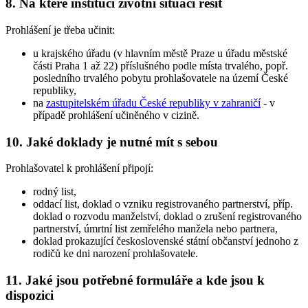
8. Na které instituci životní situaci řešit
Prohlášení je třeba učinit:
u krajského úřadu (v hlavním městě Praze u úřadu městské
části Praha 1 až 22) příslušného podle místa trvalého, popř.
posledního trvalého pobytu prohlašovatele na území České
republiky,
na
zastupitelském úřadu České republiky v zahraničí
- v
případě prohlášení učiněného v cizině.
10. Jaké doklady je nutné mít s sebou
Prohlašovatel k prohlášení připojí:
rodný list,
oddací list, doklad o vzniku registrovaného partnerství, příp.
doklad o rozvodu manželství, doklad o zrušení registrovaného
partnerství, úmrtní list zemřelého manžela nebo partnera,
doklad prokazující československé státní občanství jednoho z
rodičů ke dni narození prohlašovatele.
11. Jaké jsou potřebné formuláře a kde jsou k
dispozici