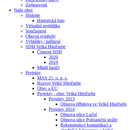
Zajímavosti
Naše obec
Historie
Historická foto
Virtuální prohlídka
Současnost
Obecní symboly
Vyhlášky ⁄ nařízení
SDH Velká Hleďsebe
Činnost SDH
2020
2019
Mladí hasiči
Projekty
MAS 21. o. p. s.
Rozvoj Velké Hleďsebe
Obec a EU
Projekty - obec Velká Hleďsebe
Projekty 2013
Obnova hřbitova ve Velké Hleďsebi
Projekty 2014
Obnova ulice Luční
Obnova ulice Pohraniční stráže
Rekonstrukce komunikací a