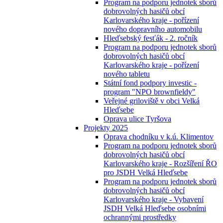
Program na podporu jednotek sborů
dobrovolných hasičů obcí
Karlovarského kraje - pořízení
nového dopravního automobilu
Hleďsebský fesťák - 2. ročník
Program na podporu jednotek sborů
dobrovolných hasičů obcí
Karlovarského kraje - pořízení
nového tabletu
Státní fond podpory investic -
program "NPO brownfieldy"
Veřejné griloviště v obci Velká
Hleďsebe
Oprava ulice Tyršova
Projekty 2025
Oprava chodníku v k.ú. Klimentov
Program na podporu jednotek sborů
dobrovolných hasičů obcí
Karlovarského kraje - Rozšíření ŘO
pro JSDH Velká Hleďsebe
Program na podporu jednotek sborů
dobrovolných hasičů obcí
Karlovarského kraje - Vybavení
JSDH Velká Hleďsebe osobními
ochrannými prostředky