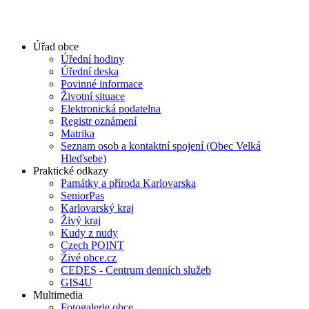
Úřad obce
Úřední hodiny
Úřední deska
Povinné informace
Životní situace
Elektronická podatelna
Registr oznámení
Matrika
Seznam osob a kontaktní spojení (Obec Velká
Hleďsebe)
Praktické odkazy
Památky a příroda Karlovarska
SeniorPas
Karlovarský kraj
Živý kraj
Kudy z nudy
Czech POINT
Živé obce.cz
CEDES - Centrum denních služeb
GIS4U
Multimedia
Fotogalerie obce