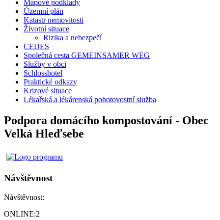
Mapové podklady
Územní plán
Katastr nemovitostí
Životní situace
Rizika a nebezpečí
CEDES
Společná cesta GEMEINSAMER WEG
Služby v obci
Schlosshotel
Praktické odkazy
Krizové situace
Lékařská a lékárenská pohotovostní služba
Podpora domácího kompostování - Obec
Velká Hleďsebe
Návštěvnost
Návštěvnost:
ONLINE:
2