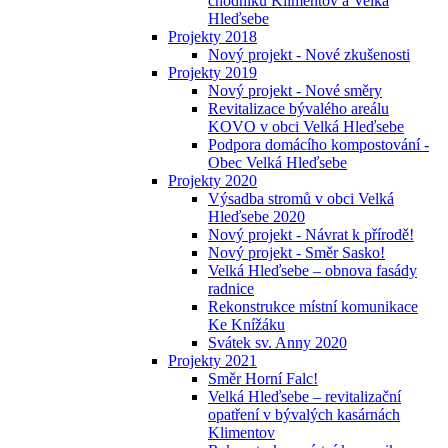
chodníků Klimentov a Velká
Hleďsebe
Projekty 2018
Nový projekt - Nové zkušenosti
Projekty 2019
Nový projekt - Nové směry
Revitalizace bývalého areálu
KOVO v obci Velká Hleďsebe
Podpora domácího kompostování -
Obec Velká Hleďsebe
Projekty 2020
Výsadba stromů v obci Velká
Hleďsebe 2020
Nový projekt - Návrat k přírodě!
Nový projekt - Směr Sasko!
Velká Hleďsebe – obnova fasády
radnice
Rekonstrukce místní komunikace
Ke Knížáku
Svátek sv. Anny 2020
Projekty 2021
Směr Horní Falc!
Velká Hleďsebe – revitalizační
opatření v bývalých kasárnách
Klimentov