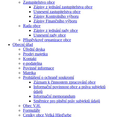
Zastupitelstvo obce
Zápisy z jednání zastupitelstva obce
Usnesení zastupitelstva obce
Zápisy Kontrolního výboru
Zápisy Finančního výboru
Rada obce
Zápisy z jednání rady obce
Usnesení rady obce
Příspěvkové organizace obce
Obecní úřad
Úřední deska
Prodej majetku
Kontakt
e-podatelna
Povinné informace
Matrika
Prohlášení o ochraně soukromí
Záznam k činnostem zpracování obce
Informační povinnost obce a práva subjektů
údajů
Informační memorandum
Směrnice pro plnění práv subjektů údajů
Obec V.H.
Formuláře
Ceníky obce Velká Hleďsebe