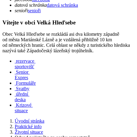
datová schránka
datová schránka
senioři
senioři
Vítejte v obci Velká Hleďsebe
Obec Velká Hleďsebe se rozkládá asi dva kilometry západně
od města Mariánské Lázně a je vzdálená přibližně 10 km
od německých hranic. Celá oblast se někdy z turistického hlediska
nazývá také Západočeský lázeňský trojúhelník.
rezervace
sportovišť
Senior
Expres
Formuláře
Svatby
úřední
deska
Krizové
situace
Úvodní stránka
Praktické info
Životní situace