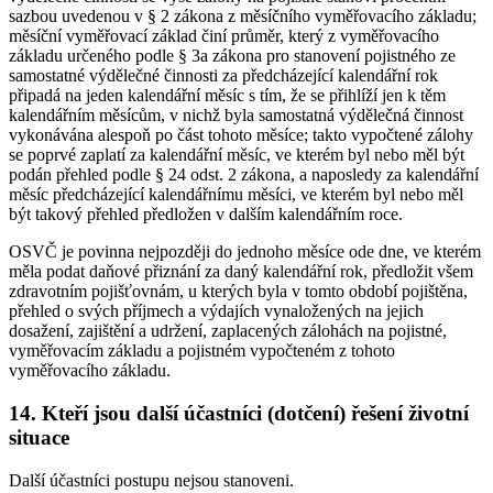
sazbou uvedenou v § 2 zákona z měsíčního vyměřovacího základu;
měsíční vyměřovací základ činí průměr, který z vyměřovacího
základu určeného podle § 3a zákona pro stanovení pojistného ze
samostatné výdělečné činnosti za předcházející kalendářní rok
připadá na jeden kalendářní měsíc s tím, že se přihlíží jen k těm
kalendářním měsícům, v nichž byla samostatná výdělečná činnost
vykonávána alespoň po část tohoto měsíce; takto vypočtené zálohy
se poprvé zaplatí za kalendářní měsíc, ve kterém byl nebo měl být
podán přehled podle § 24 odst. 2 zákona, a naposledy za kalendářní
měsíc předcházející kalendářnímu měsíci, ve kterém byl nebo měl
být takový přehled předložen v dalším kalendářním roce.
OSVČ je povinna nejpozději do jednoho měsíce ode dne, ve kterém
měla podat daňové přiznání za daný kalendářní rok, předložit všem
zdravotním pojišťovnám, u kterých byla v tomto období pojištěna,
přehled o svých příjmech a výdajích vynaložených na jejich
dosažení, zajištění a udržení, zaplacených zálohách na pojistné,
vyměřovacím základu a pojistném vypočteném z tohoto
vyměřovacího základu.
14. Kteří jsou další účastníci (dotčení) řešení životní
situace
Další účastníci postupu nejsou stanoveni.