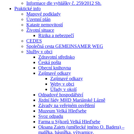
Informace dle vyhlášky č. 259⁄2012 Sb.
Praktické info
Mapové podklady
Územní plán
Katastr nemovitostí
Životní situace
Rizika a nebezpečí
CEDES
Společná cesta GEMEINSAMER WEG
Služby v obci
Zdravotní středisko
Česká pošta
Obecní knihovna
Zajímavé odkazy
Zajímavé odkazy
Weby v obci
Úřady v okolí
Odpadové hospodářství
Jízdní řády MHD Mariánské Lázně
Závady na veřejném osvětlení
Muzeum Velká Hleďsebe
Svoz odpadu
Farma u Sýkorů Velká Hleďsebe
Oksana Zaiets (umělecké jméno O. Badera) –
malířka, básnířka, výtvarnice.