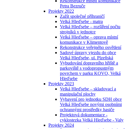
Rekonstrukce místní komunikace
Petra Bezruče
Projekty 2022
Zažít společné příhraničí
Velká Hleďsebe - matra
Velká Hleďsebe – rozšíření počtu
strojníků v jednotce
Velká Hleďsebe – oprava místní
komunikace v Klimentově
Rekonstrukce veřejného osvětlení
Sadové úpravy vjezdu do obce
Velká Hleďsebe, ul. Plzeňská
Vybudování dopravního hřiště a
parkoviště s vodopropustným
povrchem v parku KOVO, Velká
Hleďsebe
Projekty 2023
Velká Hleďsebe – skladovací a
manipulační plochy
Vybavení pro jednotku SDH obce
Velká Hleďsebe novými osobními
ochrannými prostředky hasiče
Projektová dokumentace -
cyklostezka Velká Hleďsebe - Valy
Projekty 2024