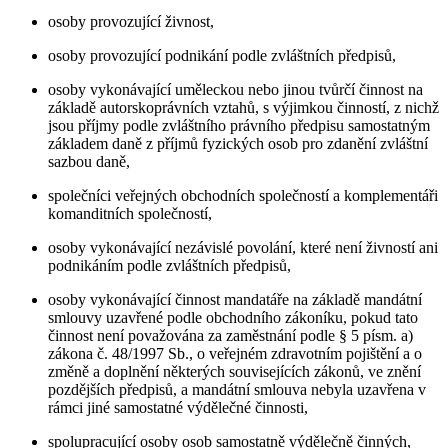
osoby provozující živnost,
osoby provozující podnikání podle zvláštních předpisů,
osoby vykonávající uměleckou nebo jinou tvůrčí činnost na
základě autorskoprávních vztahů, s výjimkou činností, z nichž
jsou příjmy podle zvláštního právního předpisu samostatným
základem daně z příjmů fyzických osob pro zdanění zvláštní
sazbou daně,
společníci veřejných obchodních společností a komplementáři
komanditních společností,
osoby vykonávající nezávislé povolání, které není živností ani
podnikáním podle zvláštních předpisů,
osoby vykonávající činnost mandatáře na základě mandátní
smlouvy uzavřené podle obchodního zákoníku, pokud tato
činnost není považována za zaměstnání podle § 5 písm. a)
zákona č. 48/1997 Sb., o veřejném zdravotním pojištění a o
změně a doplnění některých souvisejících zákonů, ve znění
pozdějších předpisů, a mandátní smlouva nebyla uzavřena v
rámci jiné samostatné výdělečné činnosti,
spolupracující osoby osob samostatně výdělečně činných,