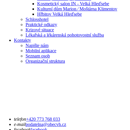
Kosmetický salon IN - Velká Hleďsebe
Kulturní dům Marion ⁄ Moštárna Klimentov
Hřbitov Velká Hleďsebe
Schlosshotel
Praktické odkazy
Krizové situace
Lékařská a lékárenská pohotovostní služba
Kontakty
Napište nám
Mobilní aplikace
Seznam osob
Organizační struktura
telefon
+420 773 768 033
e-mail
podatelna@obecvh.cz
facebook
facebook