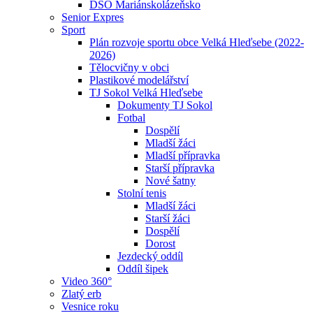
DSO Mariánskolázeňsko
Senior Expres
Sport
Plán rozvoje sportu obce Velká Hleďsebe (2022-
2026)
Tělocvičny v obci
Plastikové modelářství
TJ Sokol Velká Hleďsebe
Dokumenty TJ Sokol
Fotbal
Dospělí
Mladší žáci
Mladší přípravka
Starší přípravka
Nové šatny
Stolní tenis
Mladší žáci
Starší žáci
Dospělí
Dorost
Jezdecký oddíl
Oddíl šipek
Video 360°
Zlatý erb
Vesnice roku