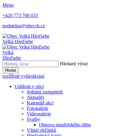
Menu
+420 773 768 033
podatelna@obecvh.cz
Velká Hleďsebe
Velká
Hleďsebe
Hledaný výraz
Hledat
rozšířené vyhledávání
Události v obci
Jednání zastupitelů
Aktuality
Kalendář akcí
Fotogalerie
Videogalerie
Svatby
Obnova manželského slibu
Vítání občánků
Hleďsebský kurýr