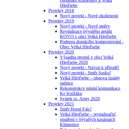
chodníků Klimentov a Velká
Hleďsebe
Projekty 2018
Nový projekt - Nové zkušenosti
Projekty 2019
Nový projekt - Nové směry
Revitalizace bývalého areálu
KOVO v obci Velká Hleďsebe
Podpora domácího kompostování -
Obec Velká Hleďsebe
Projekty 2020
Výsadba stromů v obci Velká
Hleďsebe 2020
Nový projekt - Návrat k přírodě!
Nový projekt - Směr Sasko!
Velká Hleďsebe – obnova fasády
radnice
Rekonstrukce místní komunikace
Ke Knížáku
Svátek sv. Anny 2020
Projekty 2021
Směr Horní Falc!
Velká Hleďsebe – revitalizační
opatření v bývalých kasárnách
Klimentov