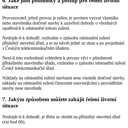
6. Jaké jsou podmínky a postup pro řešení životní
situace
Provozovatel, jehož provoz je rušen, je povinen vyzvat vlastníka
nebo stavebníka dotčené stavby k uzavření dohody o vhodných
opatřeních k odstranění tohoto rušení.
Nedojde-li k dohodě, rozhodne o způsobu odstranění rušení
příslušný stavební úřad, a to na návrh jedné ze stran a po projednání
s Českým telekomunikačním úřadem.
Není-li toto rozhodnutí vzhledem k povaze věci v působnosti
příslušného stavebního úřadu, rozhodne o způsobu odstranění rušení
Český telekomunikační úřad.
Náklady na odstranění rušení stavbami nese vlastník dotčené stavby,
náklady na odstranění rušení činnostmi souvisejícími s prováděním
stavby nese stavebník.
7. Jakým způsobem můžete zahájit řešení životní
situace
Nedojde-li k dohodě, je třeba se obrátit na příslušný stavební úřad
(viz bod 06).