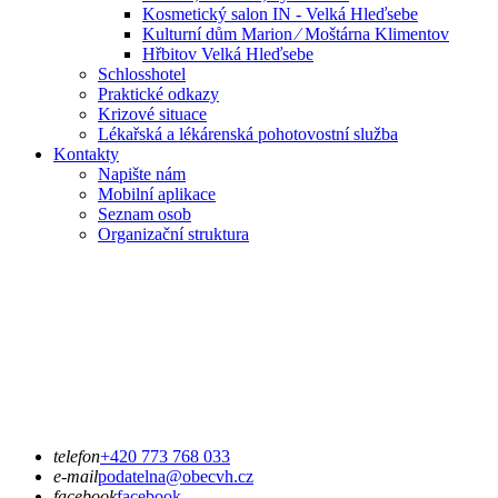
Kosmetický salon IN - Velká Hleďsebe
Kulturní dům Marion ⁄ Moštárna Klimentov
Hřbitov Velká Hleďsebe
Schlosshotel
Praktické odkazy
Krizové situace
Lékařská a lékárenská pohotovostní služba
Kontakty
Napište nám
Mobilní aplikace
Seznam osob
Organizační struktura
telefon
+420 773 768 033
e-mail
podatelna@obecvh.cz
facebook
facebook