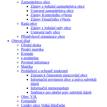
Zastupitelstvo obce
Zápisy z jednání zastupitelstva obce
Usnesení zastupitelstva obce
Zápisy Kontrolního výboru
Zápisy Finančního výboru
Rada obce
Zápisy z jednání rady obce
Usnesení rady obce
Příspěvkové organizace obce
Obecní úřad
Úřední deska
Prodej majetku
Kontakt
e-podatelna
Povinné informace
Matrika
Prohlášení o ochraně soukromí
Záznam k činnostem zpracování obce
Informační povinnost obce a práva subjektů
údajů
Informační memorandum
Směrnice pro plnění práv subjektů údajů
Obec V.H.
Formuláře
Ceníky obce Velká Hleďsebe