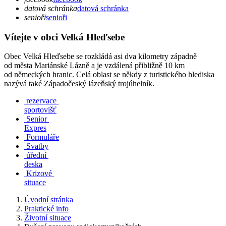
datová schránka
datová schránka
senioři
senioři
Vítejte v obci Velká Hleďsebe
Obec Velká Hleďsebe se rozkládá asi dva kilometry západně
od města Mariánské Lázně a je vzdálená přibližně 10 km
od německých hranic. Celá oblast se někdy z turistického hlediska
nazývá také Západočeský lázeňský trojúhelník.
rezervace
sportovišť
Senior
Expres
Formuláře
Svatby
úřední
deska
Krizové
situace
Úvodní stránka
Praktické info
Životní situace