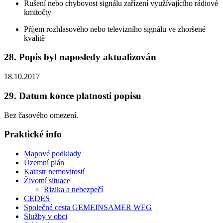
Rušení nebo chybovost signálu zařízení využívajícího rádiové
kmitočty
Příjem rozhlasového nebo televizního signálu ve zhoršené
kvalitě
28. Popis byl naposledy aktualizován
18.10.2017
29. Datum konce platnosti popisu
Bez časového omezení.
Praktické info
Mapové podklady
Územní plán
Katastr nemovitostí
Životní situace
Rizika a nebezpečí
CEDES
Společná cesta GEMEINSAMER WEG
Služby v obci