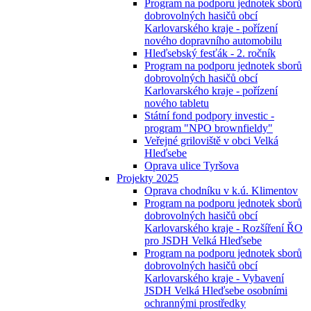
Program na podporu jednotek sborů
dobrovolných hasičů obcí
Karlovarského kraje - pořízení
nového dopravního automobilu
Hleďsebský fesťák - 2. ročník
Program na podporu jednotek sborů
dobrovolných hasičů obcí
Karlovarského kraje - pořízení
nového tabletu
Státní fond podpory investic -
program "NPO brownfieldy"
Veřejné griloviště v obci Velká
Hleďsebe
Oprava ulice Tyršova
Projekty 2025
Oprava chodníku v k.ú. Klimentov
Program na podporu jednotek sborů
dobrovolných hasičů obcí
Karlovarského kraje - Rozšíření ŘO
pro JSDH Velká Hleďsebe
Program na podporu jednotek sborů
dobrovolných hasičů obcí
Karlovarského kraje - Vybavení
JSDH Velká Hleďsebe osobními
ochrannými prostředky