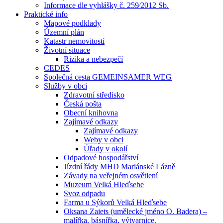
Informace dle vyhlášky č. 259⁄2012 Sb.
Praktické info
Mapové podklady
Územní plán
Katastr nemovitostí
Životní situace
Rizika a nebezpečí
CEDES
Společná cesta GEMEINSAMER WEG
Služby v obci
Zdravotní středisko
Česká pošta
Obecní knihovna
Zajímavé odkazy
Zajímavé odkazy
Weby v obci
Úřady v okolí
Odpadové hospodářství
Jízdní řády MHD Mariánské Lázně
Závady na veřejném osvětlení
Muzeum Velká Hleďsebe
Svoz odpadu
Farma u Sýkorů Velká Hleďsebe
Oksana Zaiets (umělecké jméno O. Badera) –
malířka, básnířka, výtvarnice.