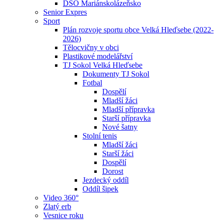
DSO Mariánskolázeňsko
Senior Expres
Sport
Plán rozvoje sportu obce Velká Hleďsebe (2022-
2026)
Tělocvičny v obci
Plastikové modelářství
TJ Sokol Velká Hleďsebe
Dokumenty TJ Sokol
Fotbal
Dospělí
Mladší žáci
Mladší přípravka
Starší přípravka
Nové šatny
Stolní tenis
Mladší žáci
Starší žáci
Dospělí
Dorost
Jezdecký oddíl
Oddíl šipek
Video 360°
Zlatý erb
Vesnice roku