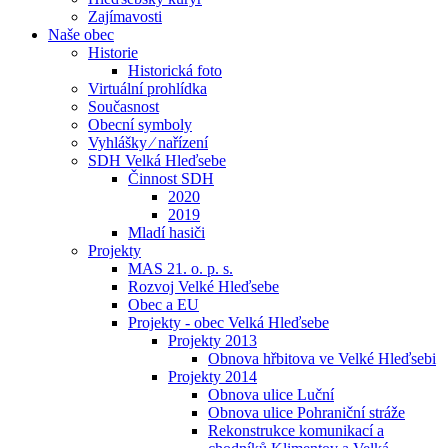
Zajímavosti
Naše obec
Historie
Historická foto
Virtuální prohlídka
Současnost
Obecní symboly
Vyhlášky ⁄ nařízení
SDH Velká Hleďsebe
Činnost SDH
2020
2019
Mladí hasiči
Projekty
MAS 21. o. p. s.
Rozvoj Velké Hleďsebe
Obec a EU
Projekty - obec Velká Hleďsebe
Projekty 2013
Obnova hřbitova ve Velké Hleďsebi
Projekty 2014
Obnova ulice Luční
Obnova ulice Pohraniční stráže
Rekonstrukce komunikací a