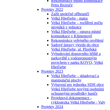
Rekonstrukce místní komunikace
Petra Bezruče
Projekty 2022
Zažít společné příhraničí
Velká Hleďsebe - matra
Velká Hleďsebe – rozšíření počtu
strojníků v jednotce
Velká Hleďsebe – oprava místní
komunikace v Klimentově
Rekonstrukce veřejného osvětlení
Sadové úpravy vjezdu do obce
Velká Hleďsebe, ul. Plzeňská
Vybudování dopravního hřiště a
parkoviště s vodopropustným
povrchem v parku KOVO, Velká
Hleďsebe
Projekty 2023
Velká Hleďsebe – skladovací a
manipulační plochy
Vybavení pro jednotku SDH obce
Velká Hleďsebe novými osobními
ochrannými prostředky hasiče
Projektová dokumentace -
cyklostezka Velká Hleďsebe - Valy
Projekty 2024