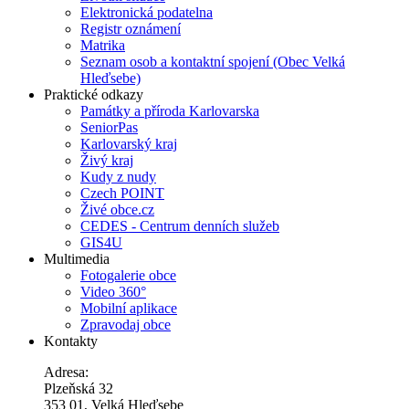
Elektronická podatelna
Registr oznámení
Matrika
Seznam osob a kontaktní spojení (Obec Velká
Hleďsebe)
Praktické odkazy
Památky a příroda Karlovarska
SeniorPas
Karlovarský kraj
Živý kraj
Kudy z nudy
Czech POINT
Živé obce.cz
CEDES - Centrum denních služeb
GIS4U
Multimedia
Fotogalerie obce
Video 360°
Mobilní aplikace
Zpravodaj obce
Kontakty
Adresa:
Plzeňská 32
353 01, Velká Hleďsebe