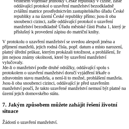
velitelem vojenské jednotky České republiky v cizině, zašle
oddávající protokol o uzavření manželství bezodkladně
zvláštní matrice prostřednictvím zastupitelského úřadu České
republiky a na území České republiky přímo; jsou-li oba
snoubenci cizinci, zašle oddávající protokol o uzavření
manželství bezodkladně Úřadu městské části Praha 1, který je
příslušný k provedení zápisu do matriční knihy.
V protokolu o uzavření manželství se uvedou alespoň jména a
příjmení manželů, jejich rodná čísla, popř. datum a místo narození,
platný úřední průkaz, kterým prokázali totožnost, a prohlášení, že
jim nejsou známy okolnosti, které by uzavření manželství
vylučovaly.
Jde-li o manželství podle druhé odrážky, oddávající spolu s
protokolem o uzavření manželství doručí vyjádření lékaře o
zdravotním stavu manžela, a není-li to možné, prohlášení manžela.
Jsou-li oba snoubenci cizinci, oddávající je před uzavřením
manželství poučí, že takto uzavřené manželství nemusí být platné na
území jejich domovského státu.
7. Jakým způsobem můžete zahájit řešení životní
situace
Žádostí o uzavření manželství.