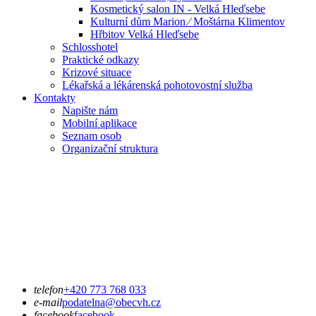
Kosmetický salon IN - Velká Hleďsebe
Kulturní dům Marion ⁄ Moštárna Klimentov
Hřbitov Velká Hleďsebe
Schlosshotel
Praktické odkazy
Krizové situace
Lékařská a lékárenská pohotovostní služba
Kontakty
Napište nám
Mobilní aplikace
Seznam osob
Organizační struktura
telefon
+420 773 768 033
e-mail
podatelna@obecvh.cz
facebook
facebook