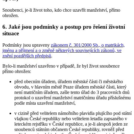
Snoubenci, je-li život toho, kdo chce uzavřít manželství, přímo
ohrožen.
6. Jaké jsou podmínky a postup pro řešení životní
situace
Podmínky jsou upraveny
zákonem č. 301/2000 Sb., o matrikách,
jménu a příjmení a o změně některých souvisejících zákonů, ve
znění pozdějších předpisů
.
Bylo-li manželství uzavřeno v případě, že byl život snoubence
přímo ohrožen:
před obecním úřadem, úřadem městské části či městského
obvodu, v hlavním městě Praze úřadem městské části, který
není matričním úřadem, zašle tento úřad do 3 pracovních dnů
protokol o uzavření manželství matričnímu úřadu příslušnému
podle místa uzavření manželství,
v cizině před velitelem námořního plavidla plujícího pod státní
vlajkou České republiky nebo velitelem letadla zapsaného v
leteckém rejstříku v České republice, a je-li alespoň jeden ze
snoubenců státním občanem České republiky, rovněž před