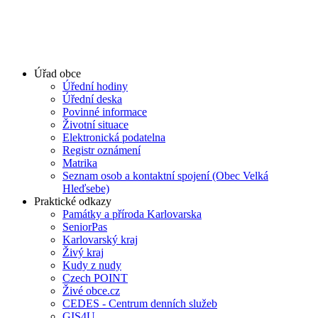
Úřad obce
Úřední hodiny
Úřední deska
Povinné informace
Životní situace
Elektronická podatelna
Registr oznámení
Matrika
Seznam osob a kontaktní spojení (Obec Velká
Hleďsebe)
Praktické odkazy
Památky a příroda Karlovarska
SeniorPas
Karlovarský kraj
Živý kraj
Kudy z nudy
Czech POINT
Živé obce.cz
CEDES - Centrum denních služeb
GIS4U