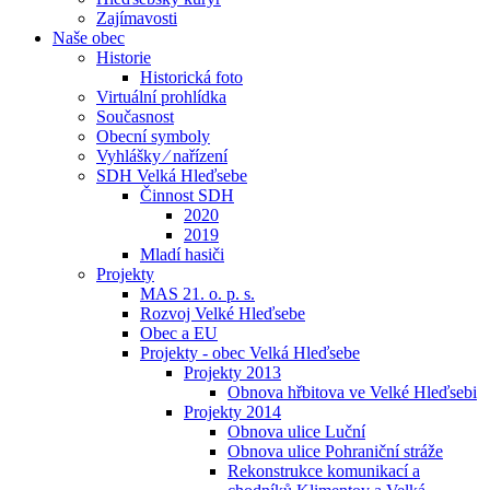
Zajímavosti
Naše obec
Historie
Historická foto
Virtuální prohlídka
Současnost
Obecní symboly
Vyhlášky ⁄ nařízení
SDH Velká Hleďsebe
Činnost SDH
2020
2019
Mladí hasiči
Projekty
MAS 21. o. p. s.
Rozvoj Velké Hleďsebe
Obec a EU
Projekty - obec Velká Hleďsebe
Projekty 2013
Obnova hřbitova ve Velké Hleďsebi
Projekty 2014
Obnova ulice Luční
Obnova ulice Pohraniční stráže
Rekonstrukce komunikací a