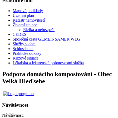
Praktické info
Mapové podklady
Územní plán
Katastr nemovitostí
Životní situace
Rizika a nebezpečí
CEDES
Společná cesta GEMEINSAMER WEG
Služby v obci
Schlosshotel
Praktické odkazy
Krizové situace
Lékařská a lékárenská pohotovostní služba
Podpora domácího kompostování - Obec
Velká Hleďsebe
Návštěvnost
Návštěvnost: