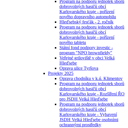
Program na podporu jednotek sborů
dobrovolných hasičů obcí
Karlovarského kraje - pořízení
nového dopravního automobilu
Hleďsebský fesťák - 2. ročník
Program na podporu jednotek sborů
dobrovolných hasičů obcí
Karlovarského kraje - pořízení
nového tabletu
Státní fond podpory investic -
program "NPO brownfieldy"
Veřejné griloviště v obci Velká
Hleďsebe
Oprava ulice Tyršova
Projekty 2025
Oprava chodníku v k.ú. Klimentov
Program na podporu jednotek sborů
dobrovolných hasičů obcí
Karlovarského kraje - Rozšíření ŘO
pro JSDH Velká Hleďsebe
Program na podporu jednotek sborů
dobrovolných hasičů obcí
Karlovarského kraje - Vybavení
JSDH Velká Hleďsebe osobními
ochrannými prostředky