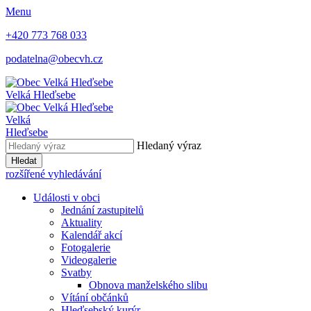
Menu
+420 773 768 033
podatelna@obecvh.cz
Velká Hleďsebe
Velká
Hleďsebe
Hledaný výraz
Hledat
rozšířené vyhledávání
Události v obci
Jednání zastupitelů
Aktuality
Kalendář akcí
Fotogalerie
Videogalerie
Svatby
Obnova manželského slibu
Vítání občánků
Hleďsebský kurýr