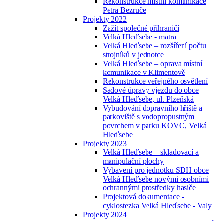
Rekonstrukce místní komunikace
Petra Bezruče
Projekty 2022
Zažít společné příhraničí
Velká Hleďsebe - matra
Velká Hleďsebe – rozšíření počtu
strojníků v jednotce
Velká Hleďsebe – oprava místní
komunikace v Klimentově
Rekonstrukce veřejného osvětlení
Sadové úpravy vjezdu do obce
Velká Hleďsebe, ul. Plzeňská
Vybudování dopravního hřiště a
parkoviště s vodopropustným
povrchem v parku KOVO, Velká
Hleďsebe
Projekty 2023
Velká Hleďsebe – skladovací a
manipulační plochy
Vybavení pro jednotku SDH obce
Velká Hleďsebe novými osobními
ochrannými prostředky hasiče
Projektová dokumentace -
cyklostezka Velká Hleďsebe - Valy
Projekty 2024