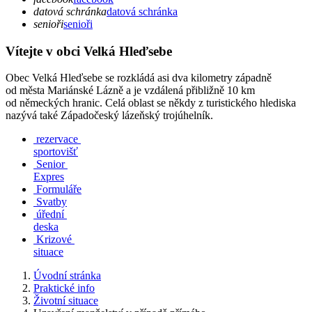
datová schránka
datová schránka
senioři
senioři
Vítejte v obci Velká Hleďsebe
Obec Velká Hleďsebe se rozkládá asi dva kilometry západně
od města Mariánské Lázně a je vzdálená přibližně 10 km
od německých hranic. Celá oblast se někdy z turistického hlediska
nazývá také Západočeský lázeňský trojúhelník.
rezervace
sportovišť
Senior
Expres
Formuláře
Svatby
úřední
deska
Krizové
situace
Úvodní stránka
Praktické info
Životní situace