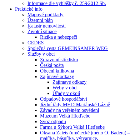
Informace dle vyhlášky č. 259⁄2012 Sb.
Praktické info
Mapové podklady
Územní plán
Katastr nemovitostí
Životní situace
Rizika a nebezpečí
CEDES
Společná cesta GEMEINSAMER WEG
Služby v obci
Zdravotní středisko
Česká pošta
Obecní knihovna
Zajímavé odkazy
Zajímavé odkazy
Weby v obci
Úřady v okolí
Odpadové hospodářství
Jízdní řády MHD Mariánské Lázně
Závady na veřejném osvětlení
Muzeum Velká Hleďsebe
Svoz odpadu
Farma u Sýkorů Velká Hleďsebe
Oksana Zaiets (umělecké jméno O. Badera) –
malířka, básnířka, výtvarnice.