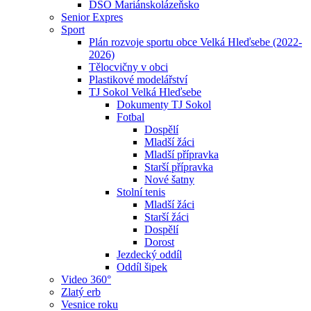
DSO Mariánskolázeňsko
Senior Expres
Sport
Plán rozvoje sportu obce Velká Hleďsebe (2022-
2026)
Tělocvičny v obci
Plastikové modelářství
TJ Sokol Velká Hleďsebe
Dokumenty TJ Sokol
Fotbal
Dospělí
Mladší žáci
Mladší přípravka
Starší přípravka
Nové šatny
Stolní tenis
Mladší žáci
Starší žáci
Dospělí
Dorost
Jezdecký oddíl
Oddíl šipek
Video 360°
Zlatý erb
Vesnice roku