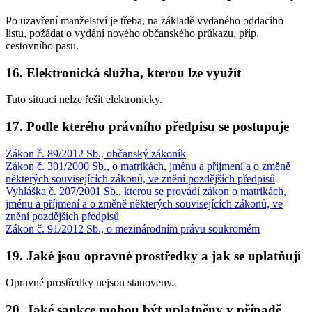
Po uzavření manželství je třeba, na základě vydaného oddacího
listu, požádat o vydání nového občanského průkazu, příp.
cestovního pasu.
16. Elektronická služba, kterou lze využít
Tuto situaci nelze řešit elektronicky.
17. Podle kterého právního předpisu se postupuje
Zákon č. 89/2012 Sb., občanský zákoník
Zákon č. 301/2000 Sb., o matrikách, jménu a příjmení a o změně
některých souvisejících zákonů, ve znění pozdějších předpisů
Vyhláška č. 207/2001 Sb., kterou se provádí zákon o matrikách,
jménu a příjmení a o změně některých souvisejících zákonů, ve
znění pozdějších předpisů
Zákon č. 91/2012 Sb., o mezinárodním právu soukromém
19. Jaké jsou opravné prostředky a jak se uplatňují
Opravné prostředky nejsou stanoveny.
20. Jaké sankce mohou být uplatněny v případě