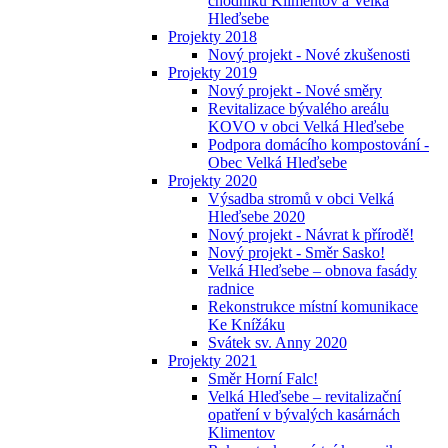
chodníků Klimentov a Velká
Hleďsebe
Projekty 2018
Nový projekt - Nové zkušenosti
Projekty 2019
Nový projekt - Nové směry
Revitalizace bývalého areálu
KOVO v obci Velká Hleďsebe
Podpora domácího kompostování -
Obec Velká Hleďsebe
Projekty 2020
Výsadba stromů v obci Velká
Hleďsebe 2020
Nový projekt - Návrat k přírodě!
Nový projekt - Směr Sasko!
Velká Hleďsebe – obnova fasády
radnice
Rekonstrukce místní komunikace
Ke Knížáku
Svátek sv. Anny 2020
Projekty 2021
Směr Horní Falc!
Velká Hleďsebe – revitalizační
opatření v bývalých kasárnách
Klimentov