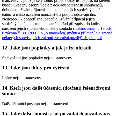
manželství", použije se v tomto případě čistý list papíru, na kterém
budou uvedeny osobní údaje z dokladu totožnosti snoubenců,
dohoda o užívání příjmení snoubenců a jejich společných dětí,
datum a místo uzavření manželství a podpis oddávajícího.
Nedojde-li k dohodě snoubenců o užívání příjmení jejich
společných dětí, postupuje matriční úřad při zápisu do knihy
narození jejich společného dítěte v souladu s
ustanovením § 19 odst.
6 zákona č. 301/2000 Sb., o matrikách, jménu a příjmení a o změně
některých souvisejících zákonů, ve znění pozdějších předpisů
.
12. Jaké jsou poplatky a jak je lze uhradit
Správní ani jiné poplatky nejsou stanoveny.
13. Jaké jsou lhůty pro vyřízení
Lhůty nejsou stanoveny.
14. Kteří jsou další účastníci (dotčení) řešení životní
situace
Další účastníci postupu nejsou stanoveni.
15. Jaké další činnosti jsou po žadateli požadovány