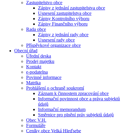
Zastupitelstvo obce
Zápisy z jednání zastupitelstva obce
Usnesení zastupitelstva obce
Zápisy Kontrolního výboru
Zápisy Finančního výboru
Rada obce
Zápisy z jednání rady obce
Usnesení rady obce
Příspěvkové organizace obce
Obecní úřad
Úřední deska
Prodej majetku
Kontakt
e-podatelna
Povinné informace
Matrika
Prohlášení o ochraně soukromí
Záznam k činnostem zpracování obce
Informační povinnost obce a práva subjektů
údajů
Informační memorandum
Směrnice pro plnění práv subjektů údajů
Obec V.H.
Formuláře
Ceníky obce Velká Hleďsebe