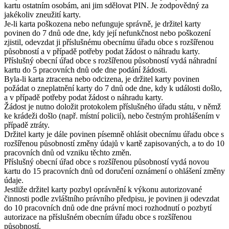
kartu ostatním osobám, ani jim sdělovat PIN. Je zodpovědný za
jakékoliv zneužití karty.
Je-li karta poškozena nebo nefunguje správně, je držitel karty
povinen do 7 dnů ode dne, kdy její nefunkčnost nebo poškození
zjistil, odevzdat ji příslušnému obecnímu úřadu obce s rozšířenou
působností a v případě potřeby podat žádost o náhradu karty.
Příslušný obecní úřad obce s rozšířenou působností vydá náhradní
kartu do 5 pracovních dnů ode dne podání žádosti.
Byla-li karta ztracena nebo odcizena, je držitel karty povinen
požádat o zneplatnění karty do 7 dnů ode dne, kdy k události došlo,
a v případě potřeby podat žádost o náhradu karty.
Žádost je nutno doložit protokolem příslušného úřadu státu, v němž
ke krádeži došlo (např. místní policií), nebo čestným prohlášením v
případě ztráty.
Držitel karty je dále povinen písemně ohlásit obecnímu úřadu obce s
rozšířenou působností změny údajů v kartě zapisovaných, a to do 10
pracovních dnů od vzniku těchto změn.
Příslušný obecní úřad obce s rozšířenou působností vydá novou
kartu do 15 pracovních dnů od doručení oznámení o ohlášení změny
údaje.
Jestliže držitel karty pozbyl oprávnění k výkonu autorizované
činnosti podle zvláštního právního předpisu, je povinen ji odevzdat
do 10 pracovních dnů ode dne právní moci rozhodnutí o pozbytí
autorizace na příslušném obecním úřadu obce s rozšířenou
působností.