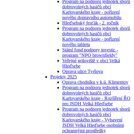
Program na podporu jednotek sborů
dobrovolných hasičů obcí
Karlovarského kraje - pořízení
nového dopravního automobilu
Hleďsebský fesťák - 2. ročník
Program na podporu jednotek sborů
dobrovolných hasičů obcí
Karlovarského kraje - pořízení
nového tabletu
Státní fond podpory investic -
program "NPO brownfieldy"
Veřejné griloviště v obci Velká
Hleďsebe
Oprava ulice Tyršova
Projekty 2025
Oprava chodníku v k.ú. Klimentov
Program na podporu jednotek sborů
dobrovolných hasičů obcí
Karlovarského kraje - Rozšíření ŘO
pro JSDH Velká Hleďsebe
Program na podporu jednotek sborů
dobrovolných hasičů obcí
Karlovarského kraje - Vybavení
JSDH Velká Hleďsebe osobními
ochrannými prostředky