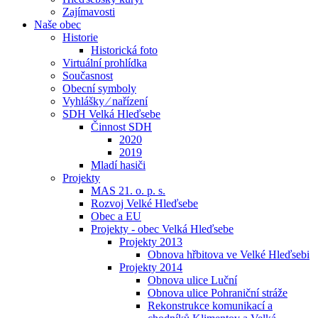
Zajímavosti
Naše obec
Historie
Historická foto
Virtuální prohlídka
Současnost
Obecní symboly
Vyhlášky ⁄ nařízení
SDH Velká Hleďsebe
Činnost SDH
2020
2019
Mladí hasiči
Projekty
MAS 21. o. p. s.
Rozvoj Velké Hleďsebe
Obec a EU
Projekty - obec Velká Hleďsebe
Projekty 2013
Obnova hřbitova ve Velké Hleďsebi
Projekty 2014
Obnova ulice Luční
Obnova ulice Pohraniční stráže
Rekonstrukce komunikací a