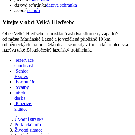
datová schránka
datová schránka
senioři
senioři
Vítejte v obci Velká Hleďsebe
Obec Velká Hleďsebe se rozkládá asi dva kilometry západně
od města Mariánské Lázně a je vzdálená přibližně 10 km
od německých hranic. Celá oblast se někdy z turistického hlediska
nazývá také Západočeský lázeňský trojúhelník.
rezervace
sportovišť
Senior
Expres
Formuláře
Svatby
úřední
deska
Krizové
situace
Úvodní stránka
Praktické info
Životní situace