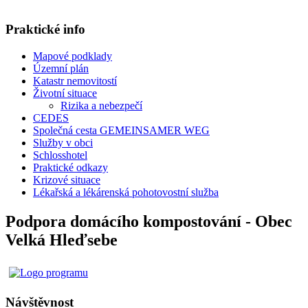
Praktické info
Mapové podklady
Územní plán
Katastr nemovitostí
Životní situace
Rizika a nebezpečí
CEDES
Společná cesta GEMEINSAMER WEG
Služby v obci
Schlosshotel
Praktické odkazy
Krizové situace
Lékařská a lékárenská pohotovostní služba
Podpora domácího kompostování - Obec
Velká Hleďsebe
Návštěvnost