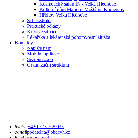
Kosmetický salon IN - Velká Hleďsebe
Kulturní dům Marion ⁄ Moštárna Klimentov
Hřbitov Velká Hleďsebe
Schlosshotel
Praktické odkazy
Krizové situace
Lékařská a lékárenská pohotovostní služba
Kontakty
Napište nám
Mobilní aplikace
Seznam osob
Organizační struktura
telefon
+420 773 768 033
e-mail
podatelna@obecvh.cz
facebook
facebook