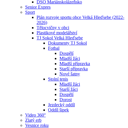
DSO Mariánskolázeňsko
Senior Expres
Sport
Plán rozvoje sportu obce Velká Hleďsebe (2022-
2026)
Tělocvičny v obci
Plastikové modelářství
TJ Sokol Velká Hleďsebe
Dokumenty TJ Sokol
Fotbal
Dospělí
Mladší žáci
Mladší přípravka
Starší přípravka
Nové šatny
Stolní tenis
Mladší žáci
Starší žáci
Dospělí
Dorost
Jezdecký oddíl
Oddíl šipek
Video 360°
Zlatý erb
Vesnice roku