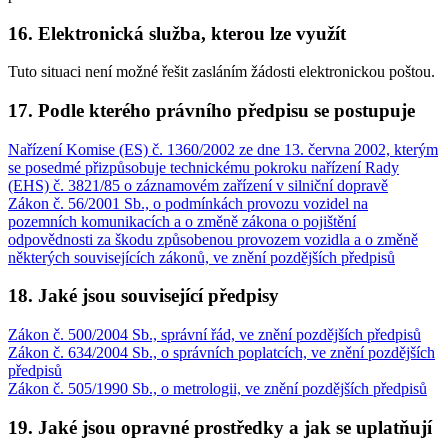
16. Elektronická služba, kterou lze využít
Tuto situaci není možné řešit zasláním žádosti elektronickou poštou.
17. Podle kterého právního předpisu se postupuje
Nařízení Komise (ES) č. 1360/2002 ze dne 13. června 2002, kterým
se posedmé přizpůsobuje technickému pokroku nařízení Rady
(EHS) č. 3821/85 o záznamovém zařízení v silniční dopravě
Zákon č. 56/2001 Sb., o podmínkách provozu vozidel na
pozemních komunikacích a o změně zákona o pojištění
odpovědnosti za škodu způsobenou provozem vozidla a o změně
některých souvisejících zákonů, ve znění pozdějších předpisů
18. Jaké jsou související předpisy
Zákon č. 500/2004 Sb., správní řád, ve znění pozdějších předpisů
Zákon č. 634/2004 Sb., o správních poplatcích, ve znění pozdějších
předpisů
Zákon č. 505/1990 Sb., o metrologii, ve znění pozdějších předpisů
19. Jaké jsou opravné prostředky a jak se uplatňují