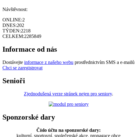
Návštěvnost:
ONLINE:
2
DNES:
202
TÝDEN:
2218
CELKEM:
2285849
Informace od nás
Dostávejte
informace z našeho webu
prostřednictvím SMS a e-mailů
Chci se zaregistrovat
Senioři
Zjednodušená verze stránek nejen pro seniory
.
Sponzorské dary
Číslo účtu na sponzorské dary:
kulturní, sportovní, společenské akce, propagace obce