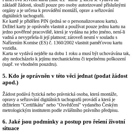
základě žádosti, slouží pouze pro osoby autorizované příslušnými
orgány a je určena k provádění montáží, oprav a seřizování
digitálních tachografů.
Ke kartě je přidělen PIN (jedná se o personalizovanou kartu).
Držitel karty je oprávněn vlastnit a používat pouze jednu kartu na
jedno pověřené pracoviště, která je vydána na jeho jméno, není-li
vadná a nevypršela-li její platnost; zároveň nesmí v souladu s
Nařízením Komise (ES) č. 1360/2002 vlastnit paměťovou kartu
vozidla.
Karta se vydává nejdéle na dobu 1 roku a musí být uchovávána tak,
aby nedocházelo k jejímu mechanickému či tepelnému poškození
(např. ve vhodném pouzdru).
5. Kdo je oprávněn v této věci jednat (podat žádost
apod.)
Žádost podává fyzická nebo právnická osoba, která montáže,
opravy a seřizování digitálních tachografů provádí a která je
držitelem "Certifikátu" nebo "Osvědčení" vydaného Českým
metrologickým institutem podle zvláštního právního předpisu.
6. Jaké jsou podmínky a postup pro řešení životní
situace