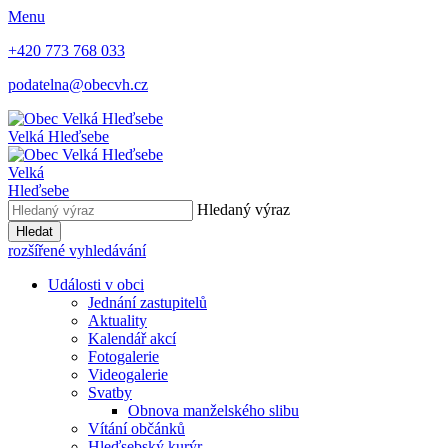
Menu
+420 773 768 033
podatelna@obecvh.cz
Velká Hleďsebe
Velká
Hleďsebe
Hledaný výraz
Hledat
rozšířené vyhledávání
Události v obci
Jednání zastupitelů
Aktuality
Kalendář akcí
Fotogalerie
Videogalerie
Svatby
Obnova manželského slibu
Vítání občánků
Hleďsebský kurýr