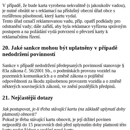
V případě, že bude karta vyrobena nekvalitně (s jakoukoliv vadou),
je nutné obrátit se s reklamací na příslušný obecní úřad obce s
rozšířenou působností, který kartu vydal.
Tento úřad označí reklamovanou vadu, příp. opatří podklady pro
odstranění vady; dále zařídí, aby byla reklamace vyřízena správným
postupem a na požádání vydá potvrzení o převzetí karty k
reklamačnímu řízení.
20. Jaké sankce mohou být uplatněny v případě
nedodržení povinností
Sankce v případě nedodržení předepsaných povinností stanovuje §
83a zákona č. 56/2001 Sb., o podmínkách provozu vozidel na
pozemních komunikacích a o změně zákona o pojištění
odpovědnosti za škodu způsobenou provozem vozidla a o změně
některých souvisejících zákonů, ve znění pozdějších předpisů.
21. Nejčastější dotazy
Jak postupovat, je-li třeba stávající kartu (na základě uplynutí doby
platnosti) obnovit?
Pokud je třeba stávající kartu obnovit, je její držitel povinen
nejpozději do 15 pracovních dnů před uplynutím doby platnosti této
karty podat žádost o vydání nové karty.