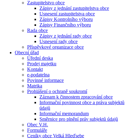
Zastupitelstvo obce
Zápisy z jednání zastupitelstva obce
Usnesení zastupitelstva obce
Zápisy Kontrolního výboru
Zápisy Finančního výboru
Rada obce
Zápisy z jednání rady obce
Usnesení rady obce
Příspěvkové organizace obce
Obecní úřad
Úřední deska
Prodej majetku
Kontakt
e-podatelna
Povinné informace
Matrika
Prohlášení o ochraně soukromí
Záznam k činnostem zpracování obce
Informační povinnost obce a práva subjektů
údajů
Informační memorandum
Směrnice pro plnění práv subjektů údajů
Obec V.H.
Formuláře
Ceníky obce Velká Hleďsebe