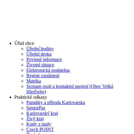
Úřad obce
Úřední hodiny
Úřední deska
Povinné informace
Životní situace
Elektronická podatelna
Registr oznámení
Matrika
Seznam osob a kontaktní spojení (Obec Velká
Hleďsebe)
Praktické odkazy
Památky a příroda Karlovarska
SeniorPas
Karlovarský kraj
Živý kraj
Kudy z nudy
Czech POINT