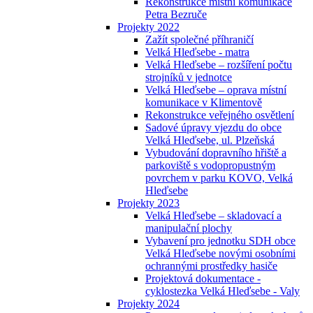
Rekonstrukce místní komunikace
Petra Bezruče
Projekty 2022
Zažít společné příhraničí
Velká Hleďsebe - matra
Velká Hleďsebe – rozšíření počtu
strojníků v jednotce
Velká Hleďsebe – oprava místní
komunikace v Klimentově
Rekonstrukce veřejného osvětlení
Sadové úpravy vjezdu do obce
Velká Hleďsebe, ul. Plzeňská
Vybudování dopravního hřiště a
parkoviště s vodopropustným
povrchem v parku KOVO, Velká
Hleďsebe
Projekty 2023
Velká Hleďsebe – skladovací a
manipulační plochy
Vybavení pro jednotku SDH obce
Velká Hleďsebe novými osobními
ochrannými prostředky hasiče
Projektová dokumentace -
cyklostezka Velká Hleďsebe - Valy
Projekty 2024