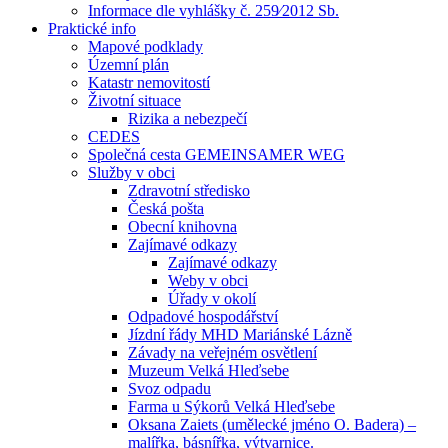
Informace dle vyhlášky č. 259⁄2012 Sb.
Praktické info
Mapové podklady
Územní plán
Katastr nemovitostí
Životní situace
Rizika a nebezpečí
CEDES
Společná cesta GEMEINSAMER WEG
Služby v obci
Zdravotní středisko
Česká pošta
Obecní knihovna
Zajímavé odkazy
Zajímavé odkazy
Weby v obci
Úřady v okolí
Odpadové hospodářství
Jízdní řády MHD Mariánské Lázně
Závady na veřejném osvětlení
Muzeum Velká Hleďsebe
Svoz odpadu
Farma u Sýkorů Velká Hleďsebe
Oksana Zaiets (umělecké jméno O. Badera) –
malířka, básnířka, výtvarnice.