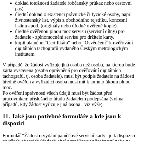
doklad totožnosti žadatele (občanský průkaz nebo cestovní
pas),
úřední doklad o existenci právnické či fyzické osoby, např.
živnostenský list, výpis z obchodního rejstříku, koncesní
listinu apod. (originály nebo úředně ověřené kopie),
úředně ověřenou plnou moc servisu (servisní dílny) pro
žadatele - zplnomocnění servisu pro držitele karty,
kopii platného "Certifikátu" nebo "Osvědčení" k ověřování
digitálních tachografů vydaného Českým metrologickým
institutem.
V případě, že žádost vyřizuje jiná osoba než osoba, na kterou bude
karta vystavena (osoba oprávněná pro ověřování digitálních
tachografů, tj. osoba žadatele), musí být podpis žadatele na žádosti
úředně ověřen a vyřizující osoba musí mít k tomuto úkonu plnou
moc.
Po ověření správnosti všech údajů musí být žádost před
pracovníkem příslušného úřadu žadatelem podepsána (vyjma
případů, kdy žádost vyřizuje jiná osoba - viz výše).
11. Jaké jsou potřebné formuláře a kde jsou k
dispozici
Formulář "Žádost o vydání paměťové servisní karty" je k dispozici