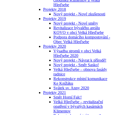
chodníků Klimentov a Velká
Hleďsebe
Projekty 2018
Nový projekt - Nové zkušenosti
Projekty 2019
Nový projekt - Nové směry
Revitalizace bývalého areálu
KOVO v obci Velká Hleďsebe
Podpora domácího kompostování -
Obec Velká Hleďsebe
Projekty 2020
Výsadba stromů v obci Velká
Hleďsebe 2020
Nový projekt - Návrat k přírodě!
Nový projekt - Směr Sasko!
Velká Hleďsebe – obnova fasády
radnice
Rekonstrukce místní komunikace
Ke Knížáku
Svátek sv. Anny 2020
Projekty 2021
Směr Horní Falc!
Velká Hleďsebe – revitalizační
opatření v bývalých kasárnách
Klimentov