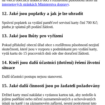
na všech obecních úřadech obcí s rozšířenou působností nebo na
internetových stránkách Ministerstva dopravy
.
12. Jaké jsou poplatky a jak je lze uhradit
Správní poplatek za vydání paměťové servisní karty činí 700 Kč;
platba je splatná při podání žádosti.
13. Jaké jsou lhůty pro vyřízení
Pokud příslušný obecní úřad obce s rozšířenou působností nezjistí
skutečnosti, které jsou v rozporu s podmínkami pro vydání karty,
vydá kartu do 15 pracovních dnů ode dne doručení žádosti.
14. Kteří jsou další účastníci (dotčení) řešení životní
situace
Další účastníci postupu nejsou stanoveni.
15. Jaké další činnosti jsou po žadateli požadovány
Držitel karty musí nakládat s vydanou kartou tak, aby nedošlo k
jejímu padělání nebo ničení zaznamenávaných a uchovávaných
údajů na kartě i na záznamovém zařízení, nesmí poskytnout tuto