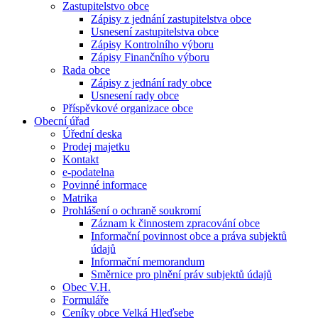
Zastupitelstvo obce
Zápisy z jednání zastupitelstva obce
Usnesení zastupitelstva obce
Zápisy Kontrolního výboru
Zápisy Finančního výboru
Rada obce
Zápisy z jednání rady obce
Usnesení rady obce
Příspěvkové organizace obce
Obecní úřad
Úřední deska
Prodej majetku
Kontakt
e-podatelna
Povinné informace
Matrika
Prohlášení o ochraně soukromí
Záznam k činnostem zpracování obce
Informační povinnost obce a práva subjektů
údajů
Informační memorandum
Směrnice pro plnění práv subjektů údajů
Obec V.H.
Formuláře
Ceníky obce Velká Hleďsebe