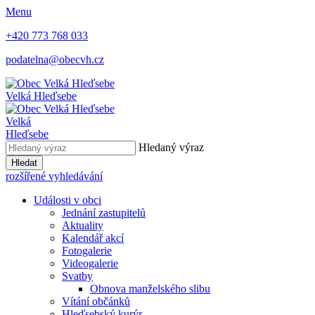
Menu
+420 773 768 033
podatelna@obecvh.cz
Velká Hleďsebe
Velká
Hleďsebe
Hledaný výraz
Hledat
rozšířené vyhledávání
Události v obci
Jednání zastupitelů
Aktuality
Kalendář akcí
Fotogalerie
Videogalerie
Svatby
Obnova manželského slibu
Vítání občánků
Hleďsebský kurýr