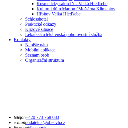
Kosmetický salon IN - Velká Hleďsebe
Kulturní dům Marion ⁄ Moštárna Klimentov
Hřbitov Velká Hleďsebe
Schlosshotel
Praktické odkazy
Krizové situace
Lékařská a lékárenská pohotovostní služba
Kontakty
Napište nám
Mobilní aplikace
Seznam osob
Organizační struktura
telefon
+420 773 768 033
e-mail
podatelna@obecvh.cz
facebook
facebook