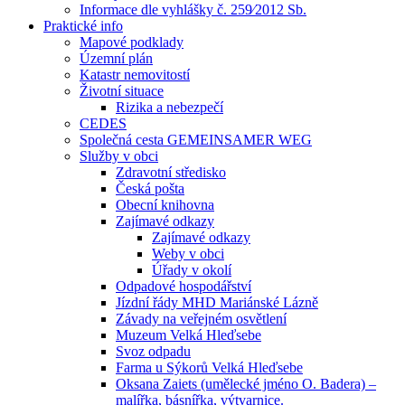
Informace dle vyhlášky č. 259⁄2012 Sb.
Praktické info
Mapové podklady
Územní plán
Katastr nemovitostí
Životní situace
Rizika a nebezpečí
CEDES
Společná cesta GEMEINSAMER WEG
Služby v obci
Zdravotní středisko
Česká pošta
Obecní knihovna
Zajímavé odkazy
Zajímavé odkazy
Weby v obci
Úřady v okolí
Odpadové hospodářství
Jízdní řády MHD Mariánské Lázně
Závady na veřejném osvětlení
Muzeum Velká Hleďsebe
Svoz odpadu
Farma u Sýkorů Velká Hleďsebe
Oksana Zaiets (umělecké jméno O. Badera) –
malířka, básnířka, výtvarnice.