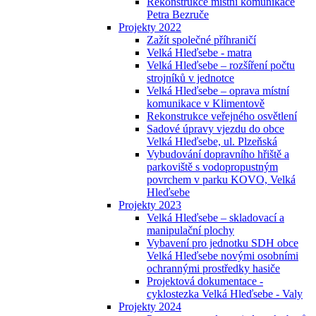
Rekonstrukce místní komunikace
Petra Bezruče
Projekty 2022
Zažít společné příhraničí
Velká Hleďsebe - matra
Velká Hleďsebe – rozšíření počtu
strojníků v jednotce
Velká Hleďsebe – oprava místní
komunikace v Klimentově
Rekonstrukce veřejného osvětlení
Sadové úpravy vjezdu do obce
Velká Hleďsebe, ul. Plzeňská
Vybudování dopravního hřiště a
parkoviště s vodopropustným
povrchem v parku KOVO, Velká
Hleďsebe
Projekty 2023
Velká Hleďsebe – skladovací a
manipulační plochy
Vybavení pro jednotku SDH obce
Velká Hleďsebe novými osobními
ochrannými prostředky hasiče
Projektová dokumentace -
cyklostezka Velká Hleďsebe - Valy
Projekty 2024