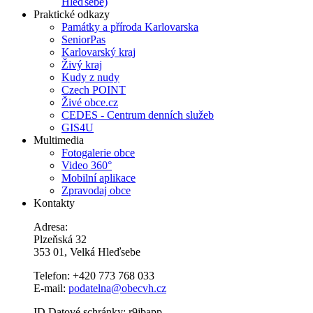
Hleďsebe)
Praktické odkazy
Památky a příroda Karlovarska
SeniorPas
Karlovarský kraj
Živý kraj
Kudy z nudy
Czech POINT
Živé obce.cz
CEDES - Centrum denních služeb
GIS4U
Multimedia
Fotogalerie obce
Video 360°
Mobilní aplikace
Zpravodaj obce
Kontakty
Adresa:
Plzeňská 32
353 01, Velká Hleďsebe
Telefon: +420 773 768 033
E-mail:
podatelna@obecvh.cz
ID Datové schránky: r9jbapp