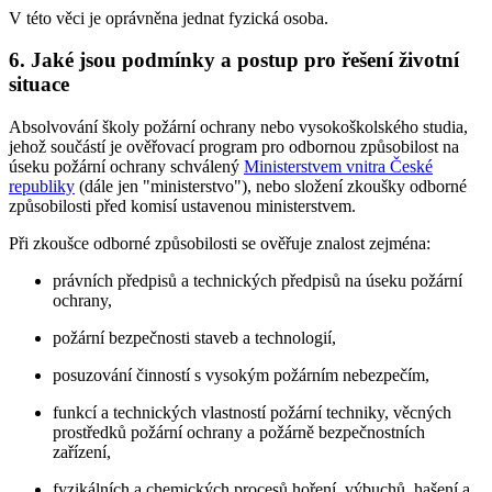
V této věci je oprávněna jednat fyzická osoba.
6. Jaké jsou podmínky a postup pro řešení životní
situace
Absolvování školy požární ochrany nebo vysokoškolského studia,
jehož součástí je ověřovací program pro odbornou způsobilost na
úseku požární ochrany schválený
Ministerstvem vnitra České
republiky
(dále jen "ministerstvo"), nebo složení zkoušky odborné
způsobilosti před komisí ustavenou ministerstvem.
Při zkoušce odborné způsobilosti se ověřuje znalost zejména:
právních předpisů a technických předpisů na úseku požární
ochrany,
požární bezpečnosti staveb a technologií,
posuzování činností s vysokým požárním nebezpečím,
funkcí a technických vlastností požární techniky, věcných
prostředků požární ochrany a požárně bezpečnostních
zařízení,
fyzikálních a chemických procesů hoření, výbuchů, hašení a