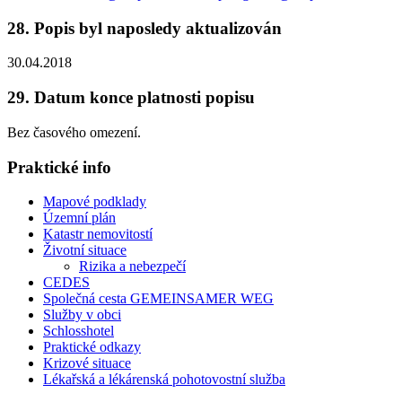
28. Popis byl naposledy aktualizován
30.04.2018
29. Datum konce platnosti popisu
Bez časového omezení.
Praktické info
Mapové podklady
Územní plán
Katastr nemovitostí
Životní situace
Rizika a nebezpečí
CEDES
Společná cesta GEMEINSAMER WEG
Služby v obci
Schlosshotel
Praktické odkazy
Krizové situace
Lékařská a lékárenská pohotovostní služba