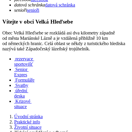
datová schránka
datová schránka
senioři
senioři
Vítejte v obci Velká Hleďsebe
Obec Velká Hleďsebe se rozkládá asi dva kilometry západně
od města Mariánské Lázně a je vzdálená přibližně 10 km
od německých hranic. Celá oblast se někdy z turistického hlediska
nazývá také Západočeský lázeňský trojúhelník.
rezervace
sportovišť
Senior
Expres
Formuláře
Svatby
úřední
deska
Krizové
situace
Úvodní stránka
Praktické info
Životní situace