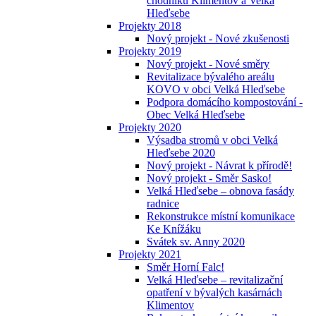
chodníků Klimentov a Velká
Hleďsebe
Projekty 2018
Nový projekt - Nové zkušenosti
Projekty 2019
Nový projekt - Nové směry
Revitalizace bývalého areálu
KOVO v obci Velká Hleďsebe
Podpora domácího kompostování -
Obec Velká Hleďsebe
Projekty 2020
Výsadba stromů v obci Velká
Hleďsebe 2020
Nový projekt - Návrat k přírodě!
Nový projekt - Směr Sasko!
Velká Hleďsebe – obnova fasády
radnice
Rekonstrukce místní komunikace
Ke Knížáku
Svátek sv. Anny 2020
Projekty 2021
Směr Horní Falc!
Velká Hleďsebe – revitalizační
opatření v bývalých kasárnách
Klimentov