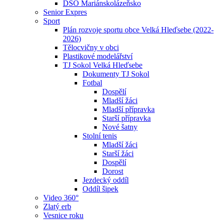
DSO Mariánskolázeňsko
Senior Expres
Sport
Plán rozvoje sportu obce Velká Hleďsebe (2022-
2026)
Tělocvičny v obci
Plastikové modelářství
TJ Sokol Velká Hleďsebe
Dokumenty TJ Sokol
Fotbal
Dospělí
Mladší žáci
Mladší přípravka
Starší přípravka
Nové šatny
Stolní tenis
Mladší žáci
Starší žáci
Dospělí
Dorost
Jezdecký oddíl
Oddíl šipek
Video 360°
Zlatý erb
Vesnice roku