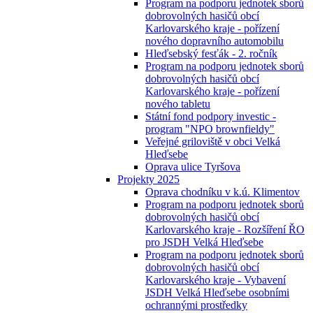
Program na podporu jednotek sborů
dobrovolných hasičů obcí
Karlovarského kraje - pořízení
nového dopravního automobilu
Hleďsebský fesťák - 2. ročník
Program na podporu jednotek sborů
dobrovolných hasičů obcí
Karlovarského kraje - pořízení
nového tabletu
Státní fond podpory investic -
program "NPO brownfieldy"
Veřejné griloviště v obci Velká
Hleďsebe
Oprava ulice Tyršova
Projekty 2025
Oprava chodníku v k.ú. Klimentov
Program na podporu jednotek sborů
dobrovolných hasičů obcí
Karlovarského kraje - Rozšíření ŘO
pro JSDH Velká Hleďsebe
Program na podporu jednotek sborů
dobrovolných hasičů obcí
Karlovarského kraje - Vybavení
JSDH Velká Hleďsebe osobními
ochrannými prostředky