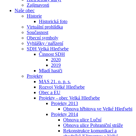
Zajímavosti
Naše obec
Historie
Historická foto
Virtuální prohlídka
Současnost
Obecní symboly
Vyhlášky ⁄ nařízení
SDH Velká Hleďsebe
Činnost SDH
2020
2019
Mladí hasiči
Projekty
MAS 21. o. p. s.
Rozvoj Velké Hleďsebe
Obec a EU
Projekty - obec Velká Hleďsebe
Projekty 2013
Obnova hřbitova ve Velké Hleďsebi
Projekty 2014
Obnova ulice Luční
Obnova ulice Pohraniční stráže
Rekonstrukce komunikací a