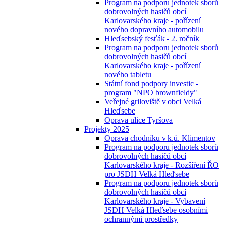
Program na podporu jednotek sborů
dobrovolných hasičů obcí
Karlovarského kraje - pořízení
nového dopravního automobilu
Hleďsebský fesťák - 2. ročník
Program na podporu jednotek sborů
dobrovolných hasičů obcí
Karlovarského kraje - pořízení
nového tabletu
Státní fond podpory investic -
program "NPO brownfieldy"
Veřejné griloviště v obci Velká
Hleďsebe
Oprava ulice Tyršova
Projekty 2025
Oprava chodníku v k.ú. Klimentov
Program na podporu jednotek sborů
dobrovolných hasičů obcí
Karlovarského kraje - Rozšíření ŘO
pro JSDH Velká Hleďsebe
Program na podporu jednotek sborů
dobrovolných hasičů obcí
Karlovarského kraje - Vybavení
JSDH Velká Hleďsebe osobními
ochrannými prostředky