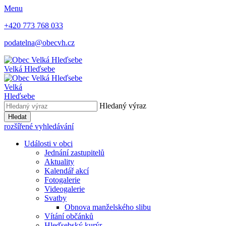
Menu
+420 773 768 033
podatelna@obecvh.cz
Velká Hleďsebe
Velká
Hleďsebe
Hledaný výraz
Hledat
rozšířené vyhledávání
Události v obci
Jednání zastupitelů
Aktuality
Kalendář akcí
Fotogalerie
Videogalerie
Svatby
Obnova manželského slibu
Vítání občánků
Hleďsebský kurýr