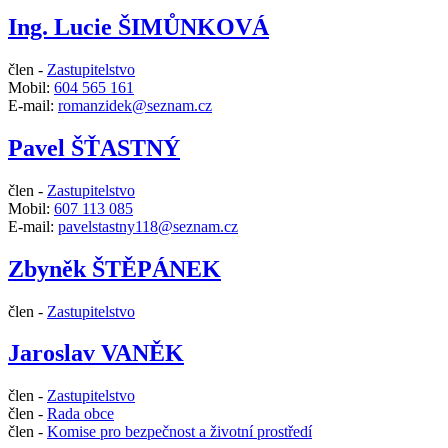
Ing. Lucie ŠIMŮNKOVÁ
člen -
Zastupitelstvo
Mobil:
604 565 161
E-mail:
romanzidek@seznam.cz
Pavel ŠŤASTNÝ
člen -
Zastupitelstvo
Mobil:
607 113 085
E-mail:
pavelstastny118@seznam.cz
Zbyněk ŠTĚPÁNEK
člen -
Zastupitelstvo
Jaroslav VANĚK
člen -
Zastupitelstvo
člen -
Rada obce
člen -
Komise pro bezpečnost a životní prostředí