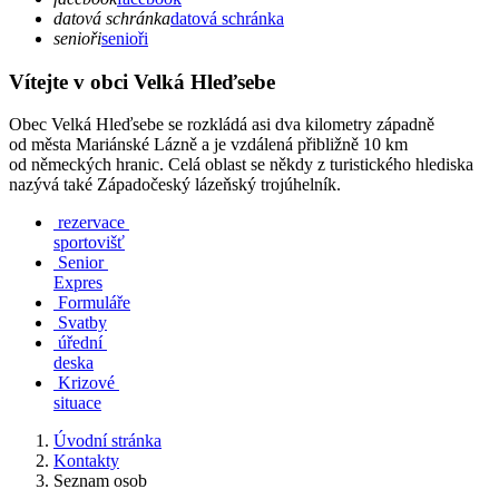
datová schránka
datová schránka
senioři
senioři
Vítejte v obci Velká Hleďsebe
Obec Velká Hleďsebe se rozkládá asi dva kilometry západně
od města Mariánské Lázně a je vzdálená přibližně 10 km
od německých hranic. Celá oblast se někdy z turistického hlediska
nazývá také Západočeský lázeňský trojúhelník.
rezervace
sportovišť
Senior
Expres
Formuláře
Svatby
úřední
deska
Krizové
situace
Úvodní stránka
Kontakty
Seznam osob