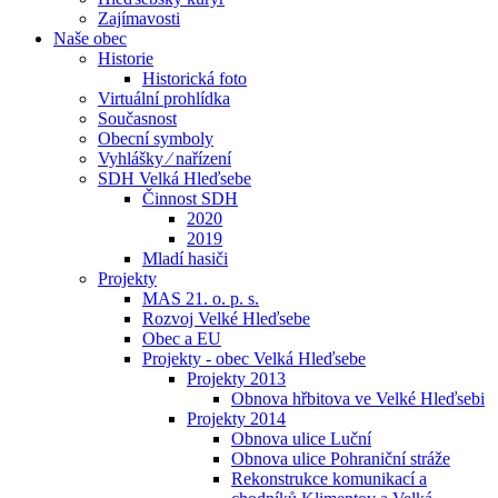
Zajímavosti
Naše obec
Historie
Historická foto
Virtuální prohlídka
Současnost
Obecní symboly
Vyhlášky ⁄ nařízení
SDH Velká Hleďsebe
Činnost SDH
2020
2019
Mladí hasiči
Projekty
MAS 21. o. p. s.
Rozvoj Velké Hleďsebe
Obec a EU
Projekty - obec Velká Hleďsebe
Projekty 2013
Obnova hřbitova ve Velké Hleďsebi
Projekty 2014
Obnova ulice Luční
Obnova ulice Pohraniční stráže
Rekonstrukce komunikací a