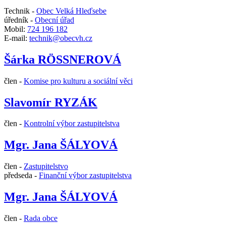
Technik -
Obec Velká Hleďsebe
úředník -
Obecní úřad
Mobil:
724 196 182
E-mail:
technik@obecvh.cz
Šárka RÖSSNEROVÁ
člen -
Komise pro kulturu a sociální věci
Slavomír RYZÁK
člen -
Kontrolní výbor zastupitelstva
Mgr. Jana ŠÁLYOVÁ
člen -
Zastupitelstvo
předseda -
Finanční výbor zastupitelstva
Mgr. Jana ŠÁLYOVÁ
člen -
Rada obce