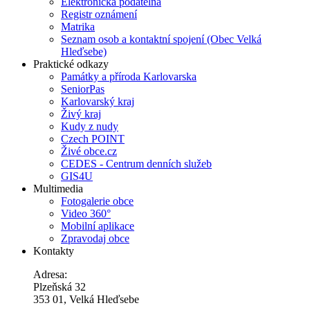
Elektronická podatelna
Registr oznámení
Matrika
Seznam osob a kontaktní spojení (Obec Velká
Hleďsebe)
Praktické odkazy
Památky a příroda Karlovarska
SeniorPas
Karlovarský kraj
Živý kraj
Kudy z nudy
Czech POINT
Živé obce.cz
CEDES - Centrum denních služeb
GIS4U
Multimedia
Fotogalerie obce
Video 360°
Mobilní aplikace
Zpravodaj obce
Kontakty
Adresa:
Plzeňská 32
353 01, Velká Hleďsebe