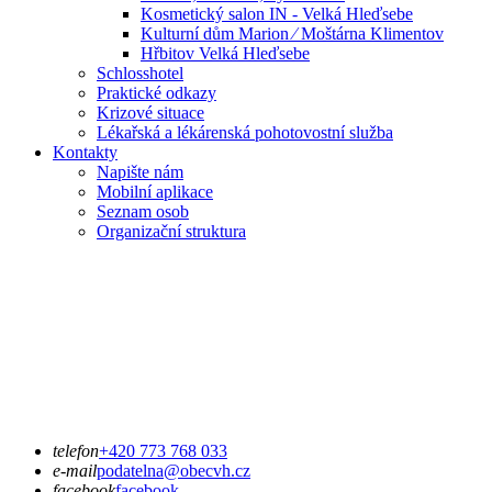
Kosmetický salon IN - Velká Hleďsebe
Kulturní dům Marion ⁄ Moštárna Klimentov
Hřbitov Velká Hleďsebe
Schlosshotel
Praktické odkazy
Krizové situace
Lékařská a lékárenská pohotovostní služba
Kontakty
Napište nám
Mobilní aplikace
Seznam osob
Organizační struktura
telefon
+420 773 768 033
e-mail
podatelna@obecvh.cz
facebook
facebook