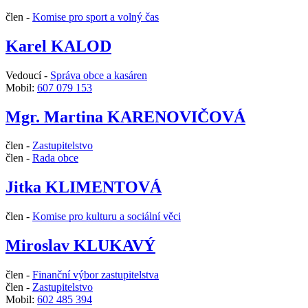
člen -
Komise pro sport a volný čas
Karel KALOD
Vedoucí -
Správa obce a kasáren
Mobil:
607 079 153
Mgr. Martina KARENOVIČOVÁ
člen -
Zastupitelstvo
člen -
Rada obce
Jitka KLIMENTOVÁ
člen -
Komise pro kulturu a sociální věci
Miroslav KLUKAVÝ
člen -
Finanční výbor zastupitelstva
člen -
Zastupitelstvo
Mobil:
602 485 394