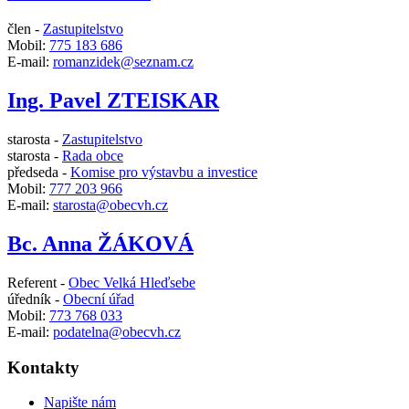
člen -
Zastupitelstvo
Mobil:
775 183 686
E-mail:
romanzidek@seznam.cz
Ing. Pavel ZTEISKAR
starosta -
Zastupitelstvo
starosta -
Rada obce
předseda -
Komise pro výstavbu a investice
Mobil:
777 203 966
E-mail:
starosta@obecvh.cz
Bc. Anna ŽÁKOVÁ
Referent -
Obec Velká Hleďsebe
úředník -
Obecní úřad
Mobil:
773 768 033
E-mail:
podatelna@obecvh.cz
Kontakty
Napište nám