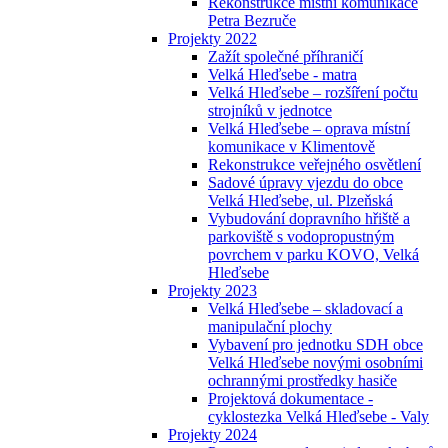
Rekonstrukce místní komunikace
Petra Bezruče
Projekty 2022
Zažít společné příhraničí
Velká Hleďsebe - matra
Velká Hleďsebe – rozšíření počtu
strojníků v jednotce
Velká Hleďsebe – oprava místní
komunikace v Klimentově
Rekonstrukce veřejného osvětlení
Sadové úpravy vjezdu do obce
Velká Hleďsebe, ul. Plzeňská
Vybudování dopravního hřiště a
parkoviště s vodopropustným
povrchem v parku KOVO, Velká
Hleďsebe
Projekty 2023
Velká Hleďsebe – skladovací a
manipulační plochy
Vybavení pro jednotku SDH obce
Velká Hleďsebe novými osobními
ochrannými prostředky hasiče
Projektová dokumentace -
cyklostezka Velká Hleďsebe - Valy
Projekty 2024