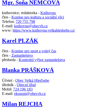
Mgr. Soňa NĚMCOVÁ
knihovnice, redaktorka -
Knihovna
člen -
Komise pro kulturu a sociální věci
Telefon:
720 755 798
E-mail:
knihovna@obecvh.cz
www:
https://www.knihovna-velkahledsebe.cz/
Karel PLZÁK
člen -
Komise pro sport a volný čas
člen -
Zastupitelstvo
předseda -
Kontrolní výbor zastupitelstva
Blanka PRÁŠKOVÁ
Účetní -
Obec Velká Hleďsebe
úředník -
Obecní úřad
Mobil:
724 196 183
E-mail:
ekonom@obecvh.cz
Milan REJCHA