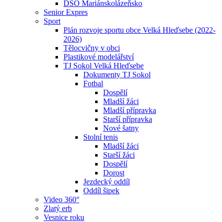
DSO Mariánskolázeňsko
Senior Expres
Sport
Plán rozvoje sportu obce Velká Hleďsebe (2022-
2026)
Tělocvičny v obci
Plastikové modelářství
TJ Sokol Velká Hleďsebe
Dokumenty TJ Sokol
Fotbal
Dospělí
Mladší žáci
Mladší přípravka
Starší přípravka
Nové šatny
Stolní tenis
Mladší žáci
Starší žáci
Dospělí
Dorost
Jezdecký oddíl
Oddíl šipek
Video 360°
Zlatý erb
Vesnice roku