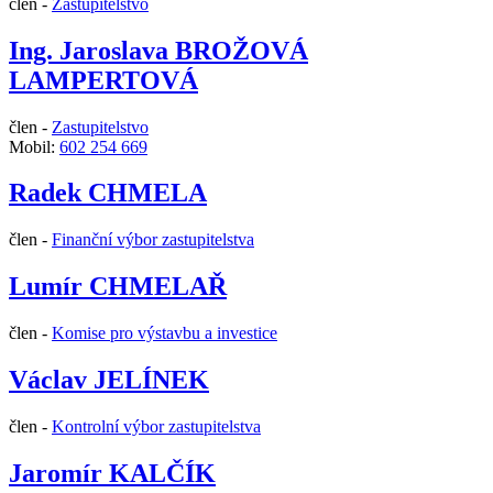
člen -
Zastupitelstvo
Ing. Jaroslava BROŽOVÁ
LAMPERTOVÁ
člen -
Zastupitelstvo
Mobil:
602 254 669
Radek CHMELA
člen -
Finanční výbor zastupitelstva
Lumír CHMELAŘ
člen -
Komise pro výstavbu a investice
Václav JELÍNEK
člen -
Kontrolní výbor zastupitelstva
Jaromír KALČÍK