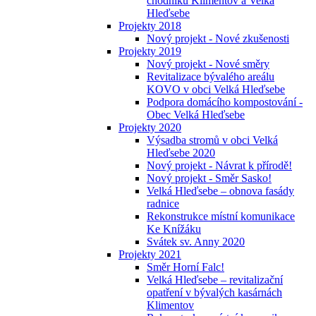
chodníků Klimentov a Velká
Hleďsebe
Projekty 2018
Nový projekt - Nové zkušenosti
Projekty 2019
Nový projekt - Nové směry
Revitalizace bývalého areálu
KOVO v obci Velká Hleďsebe
Podpora domácího kompostování -
Obec Velká Hleďsebe
Projekty 2020
Výsadba stromů v obci Velká
Hleďsebe 2020
Nový projekt - Návrat k přírodě!
Nový projekt - Směr Sasko!
Velká Hleďsebe – obnova fasády
radnice
Rekonstrukce místní komunikace
Ke Knížáku
Svátek sv. Anny 2020
Projekty 2021
Směr Horní Falc!
Velká Hleďsebe – revitalizační
opatření v bývalých kasárnách
Klimentov