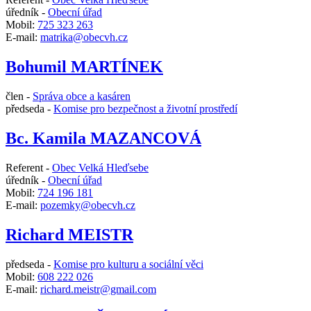
úředník -
Obecní úřad
Mobil:
725 323 263
E-mail:
matrika@obecvh.cz
Bohumil MARTÍNEK
člen -
Správa obce a kasáren
předseda -
Komise pro bezpečnost a životní prostředí
Bc. Kamila MAZANCOVÁ
Referent -
Obec Velká Hleďsebe
úředník -
Obecní úřad
Mobil:
724 196 181
E-mail:
pozemky@obecvh.cz
Richard MEISTR
předseda -
Komise pro kulturu a sociální věci
Mobil:
608 222 026
E-mail:
richard.meistr@gmail.com