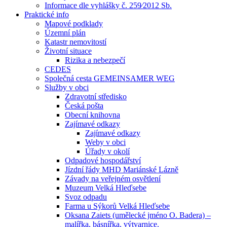
Informace dle vyhlášky č. 259⁄2012 Sb.
Praktické info
Mapové podklady
Územní plán
Katastr nemovitostí
Životní situace
Rizika a nebezpečí
CEDES
Společná cesta GEMEINSAMER WEG
Služby v obci
Zdravotní středisko
Česká pošta
Obecní knihovna
Zajímavé odkazy
Zajímavé odkazy
Weby v obci
Úřady v okolí
Odpadové hospodářství
Jízdní řády MHD Mariánské Lázně
Závady na veřejném osvětlení
Muzeum Velká Hleďsebe
Svoz odpadu
Farma u Sýkorů Velká Hleďsebe
Oksana Zaiets (umělecké jméno O. Badera) –
malířka, básnířka, výtvarnice.