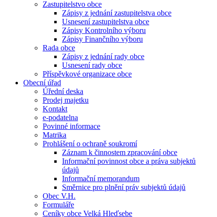
Zastupitelstvo obce
Zápisy z jednání zastupitelstva obce
Usnesení zastupitelstva obce
Zápisy Kontrolního výboru
Zápisy Finančního výboru
Rada obce
Zápisy z jednání rady obce
Usnesení rady obce
Příspěvkové organizace obce
Obecní úřad
Úřední deska
Prodej majetku
Kontakt
e-podatelna
Povinné informace
Matrika
Prohlášení o ochraně soukromí
Záznam k činnostem zpracování obce
Informační povinnost obce a práva subjektů
údajů
Informační memorandum
Směrnice pro plnění práv subjektů údajů
Obec V.H.
Formuláře
Ceníky obce Velká Hleďsebe